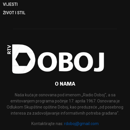
VIJESTI
ŽIVOT I STIL
O NAMA
Naša kuća je osnovana pod imenom „Radio Doboj“, a sa
emitovanjem programa počinje 17. aprila 1967. Osnovana je
Odlukom Skupštine opštine Doboj, kao preduzeće „od posebnog
interesa za zadovoljavanje informativnih potreba građana“.
Kontaktirajte nas:
rdoboj@gmail.com