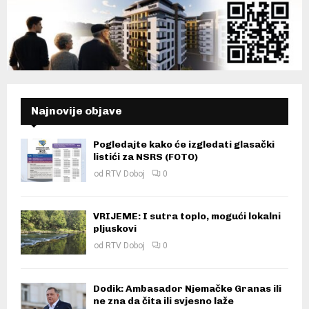
Najnovije objave
Pogledajte kako će izgledati glasački
listići za NSRS (FOTO)
od
RTV Doboj
0
VRIJEME: I sutra toplo, mogući lokalni
pljuskovi
od
RTV Doboj
0
Dodik: Ambasador Njemačke Granas ili
ne zna da čita ili svjesno laže