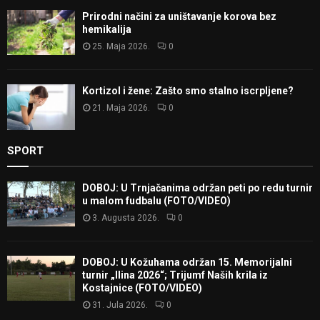
Prirodni načini za uništavanje korova bez
hemikalija
25. Maja 2026.
0
Kortizol i žene: Zašto smo stalno iscrpljene?
21. Maja 2026.
0
SPORT
DOBOJ: U Trnjačanima održan peti po redu turnir
u malom fudbalu (FOTO/VIDEO)
3. Augusta 2026.
0
DOBOJ: U Kožuhama održan 15. Memorijalni
turnir „Ilina 2026“; Trijumf Naših krila iz
Kostajnice (FOTO/VIDEO)
31. Jula 2026.
0