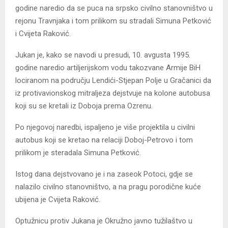
godine naredio da se puca na srpsko civilno stanovništvo u
rejonu Travnjaka i tom prilikom su stradali Simuna Petković
i Cvijeta Raković.
Jukan je, kako se navodi u presudi, 10. avgusta 1995.
godine naredio artiljerijskom vodu takozvane Armije BiH
lociranom na području Lendići-Stjepan Polje u Gračanici da
iz protivavionskog mitraljeza dejstvuje na kolone autobusa
koji su se kretali iz Doboja prema Ozrenu.
Po njegovoj naredbi, ispaljeno je više projektila u civilni
autobus koji se kretao na relaciji Doboj-Petrovo i tom
prilikom je steradala Simuna Petković.
Istog dana dejstvovano je i na zaseok Potoci, gdje se
nalazilo civilno stanovništvo, a na pragu porodične kuće
ubijena je Cvijeta Raković.
Optužnicu protiv Jukana je Okružno javno tužilaštvo u