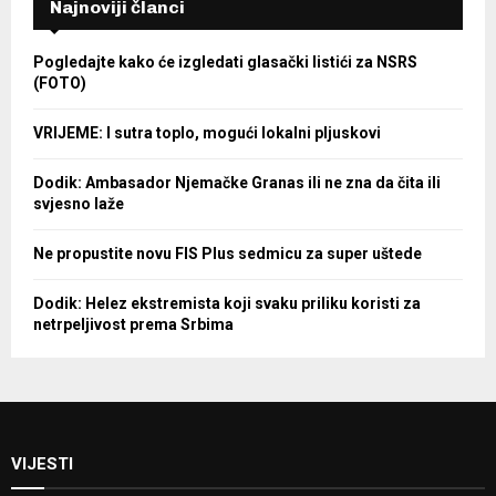
Najnoviji članci
Pogledajte kako će izgledati glasački listići za NSRS
(FOTO)
VRIJEME: I sutra toplo, mogući lokalni pljuskovi
Dodik: Ambasador Njemačke Granas ili ne zna da čita ili
svjesno laže
Ne propustite novu FIS Plus sedmicu za super uštede
Dodik: Helez ekstremista koji svaku priliku koristi za
netrpeljivost prema Srbima
VIJESTI