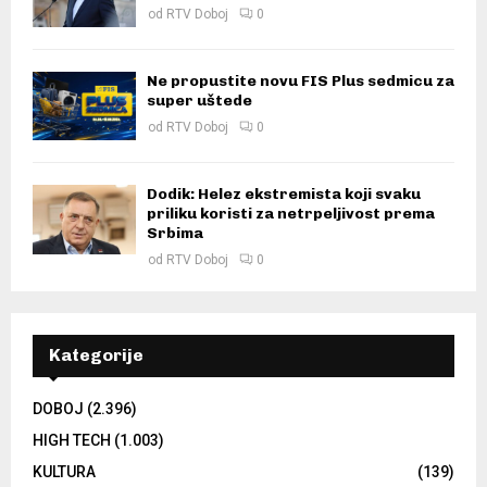
od
RTV Doboj
0
Ne propustite novu FIS Plus sedmicu za
super uštede
od
RTV Doboj
0
Dodik: Helez ekstremista koji svaku
priliku koristi za netrpeljivost prema
Srbima
od
RTV Doboj
0
Kategorije
DOBOJ
(2.396)
HIGH TECH
(1.003)
KULTURA
(139)