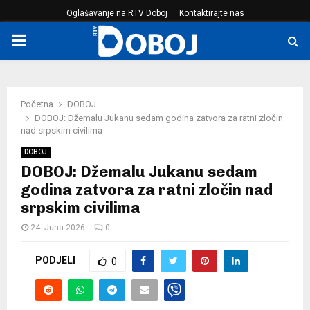
Oglašavanje na RTV Doboj
Kontaktirajte nas
PRIMARY
MENU
Početna
DOBOJ
DOBOJ: Džemalu Jukanu sedam godina zatvora za ratni zločin
nad srpskim civilima
DOBOJ
DOBOJ: Džemalu Jukanu sedam
godina zatvora za ratni zločin nad
srpskim civilima
24. Juna 2026.
0
PODJELI
0