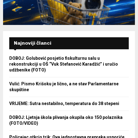
Najnoviji članci
DOBOJ: Golubović posjetio fiskulturnu salu u
rekonstrukciji u OŠ “Vuk Stefanović Karadžić” i uručio
udžbenike (FOTO)
Vulić: Pismo Krišoku je lično, a ne stav Parlamentarne
skupštine
VRIJEME: Sutra nestabilno, temperatura do 38 stepeni
DOBOJ: Ljetnja škola plivanja okupila oko 150 polaznika
(FOTO/VIDEO)
Policajac otkrio trik: Ova jednostavna prepreka usporiće