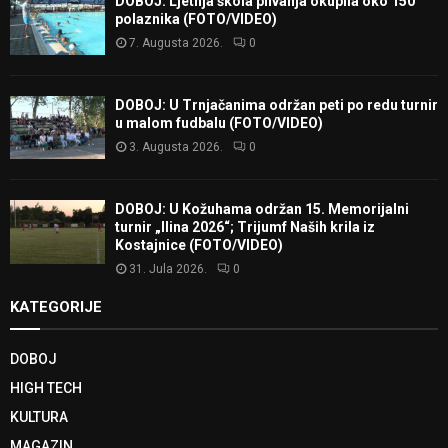
DOBOJ: Ljetnja škola plivanja okupila oko 150
polaznika (FOTO/VIDEO)
7. Augusta 2026.
0
DOBOJ: U Trnjačanima održan peti po redu turnir
u malom fudbalu (FOTO/VIDEO)
3. Augusta 2026.
0
DOBOJ: U Kožuhama održan 15. Memorijalni
turnir „Ilina 2026“; Trijumf Naših krila iz
Kostajnice (FOTO/VIDEO)
31. Jula 2026.
0
KATEGORIJE
DOBOJ
HIGH TECH
KULTURA
MAGAZIN