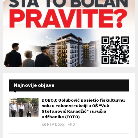
Najnovije objave
DOBOJ: Golubović posjetio fiskulturnu
salu u rekonstrukciji u OŠ “Vuk
Stefanović Karadžić” i uručio
udžbenike (FOTO)
od
RTV Doboj
0