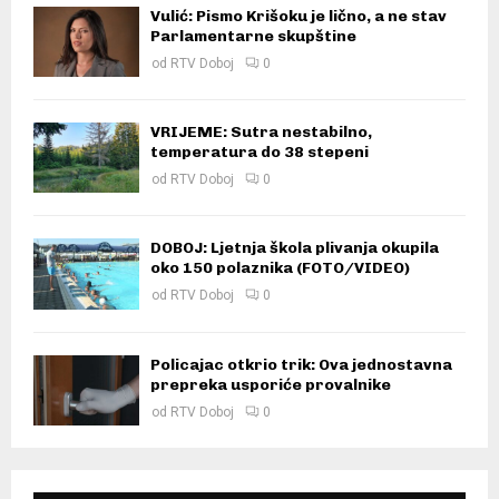
Vulić: Pismo Krišoku je lično, a ne stav
Parlamentarne skupštine
od
RTV Doboj
0
VRIJEME: Sutra nestabilno,
temperatura do 38 stepeni
od
RTV Doboj
0
DOBOJ: Ljetnja škola plivanja okupila
oko 150 polaznika (FOTO/VIDEO)
od
RTV Doboj
0
Policajac otkrio trik: Ova jednostavna
prepreka usporiće provalnike
od
RTV Doboj
0