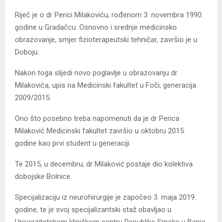
Riječ je o dr Perici Milakoviću, rođenom 3. novembra 1990.
godine u Gradačcu. Osnovno i srednje medicinsko
obrazovanje, smjer fizioterapeutski tehničar, završio je u
Doboju.
Nakon toga slijedi novo poglavlje u obrazovanju dr
Milakovića, upis na Medicinski fakultet u Foči, generacija
2009/2015.
Ono što posebno treba napomenuti da je dr Perica
Milaković Medicinski fakultet završio u oktobru 2015.
godine kao prvi student u generaciji.
Te 2015, u decembru, dr Milaković postaje dio kolektiva
dobojske Bolnice.
Specijalizaciju iz neurohirurgije je započeo 3. maja 2019.
godine, te je svoj specijalizantski staž obavljao u
Univerzitetskom kliničkom centru Republike Srpske u Banja