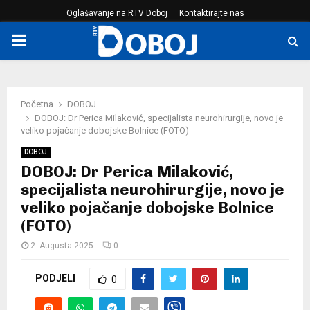
Oglašavanje na RTV Doboj
Kontaktirajte nas
PRIMARY
MENU
Početna
DOBOJ
DOBOJ: Dr Perica Milaković, specijalista neurohirurgije, novo je
veliko pojačanje dobojske Bolnice (FOTO)
DOBOJ
DOBOJ: Dr Perica Milaković,
specijalista neurohirurgije, novo je
veliko pojačanje dobojske Bolnice
(FOTO)
2. Augusta 2025.
0
PODJELI
0