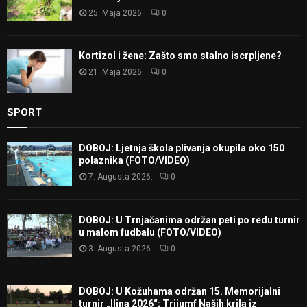
25. Maja 2026.
0
Kortizol i žene: Zašto smo stalno iscrpljene?
21. Maja 2026.
0
SPORT
DOBOJ: Ljetnja škola plivanja okupila oko 150
polaznika (FOTO/VIDEO)
7. Augusta 2026.
0
DOBOJ: U Trnjačanima održan peti po redu turnir
u malom fudbalu (FOTO/VIDEO)
3. Augusta 2026.
0
DOBOJ: U Kožuhama održan 15. Memorijalni
turnir „Ilina 2026“; Trijumf Naših krila iz