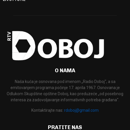
O NAMA
Naša kuća je osnovana pod imenom „Radio Doboj“, a sa
emitovanjem programa počinje 17. aprila 1967. Osnovana je
Odlukom Skupštine opštine Doboj, kao preduzeće „od posebnog
interesa za zadovoljavanje informativnih potreba građana“.
Kontaktirajte nas:
rdoboj@gmail.com
PRATITE NAS