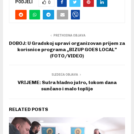
PODJELI
0
PRETHODNA OBJAVA
DOBOJ: U Gradskoj upravi organizovan prijem za
korisnice programa „BIZUP GOES LOCAL”
(FOTO/VIDEO)
SLEDEĆA OBJAVA
VRIJEME: Sutra hladno jutro, tokom dana
sunčano i malo toplije
RELATED POSTS