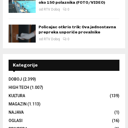
oko 150 polaznika (FOTO/VIDEO)
od
RTV Doboj
0
Policajac otkrio trik: Ova jednostavna
prepreka usporiće provalnike
od
RTV Doboj
0
Kategorije
DOBOJ
(2.399)
HIGH TECH
(1.007)
KULTURA
(139)
MAGAZIN
(1.113)
NAJAVA
(1)
OGLASI
(16)