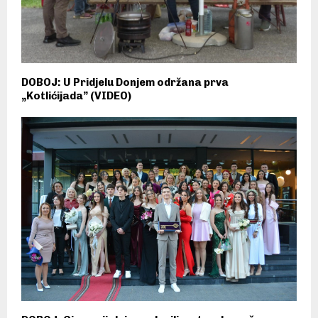
DOBOJ: U Pridjelu Donjem održana prva
„Kotlićijada” (VIDEO)