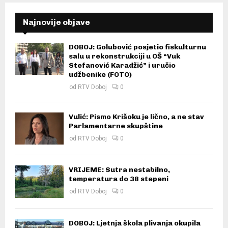
Najnovije objave
DOBOJ: Golubović posjetio fiskulturnu
salu u rekonstrukciji u OŠ “Vuk
Stefanović Karadžić” i uručio
udžbenike (FOTO)
od
RTV Doboj
0
Vulić: Pismo Krišoku je lično, a ne stav
Parlamentarne skupštine
od
RTV Doboj
0
VRIJEME: Sutra nestabilno,
temperatura do 38 stepeni
od
RTV Doboj
0
DOBOJ: Ljetnja škola plivanja okupila