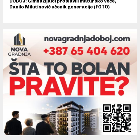
DOBOJ: Gimnazijalci proslavili matursko veče,
Danilo Milutinović učenik generacije (FOTO)