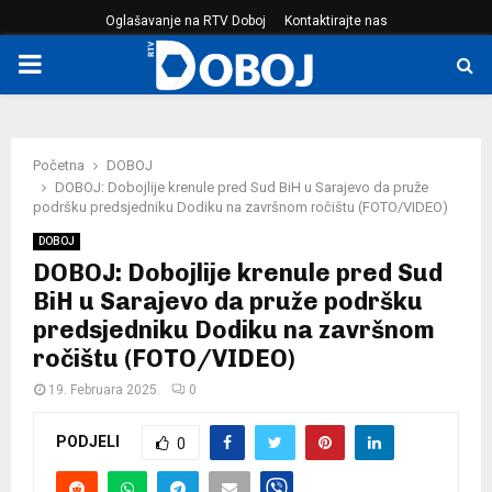
Oglašavanje na RTV Doboj
Kontaktirajte nas
PRIMARY
MENU
Početna
DOBOJ
DOBOJ: Dobojlije krenule pred Sud BiH u Sarajevo da pruže
podršku predsjedniku Dodiku na završnom ročištu (FOTO/VIDEO)
DOBOJ
DOBOJ: Dobojlije krenule pred Sud
BiH u Sarajevo da pruže podršku
predsjedniku Dodiku na završnom
ročištu (FOTO/VIDEO)
19. Februara 2025.
0
PODJELI
0