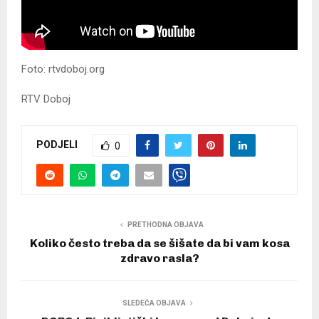
Foto: rtvdoboj.org
RTV Doboj
PODJELI
0
PRETHODNA OBJAVA
Koliko često treba da se šišate da bi vam kosa
zdravo rasla?
SLEDEĆA OBJAVA