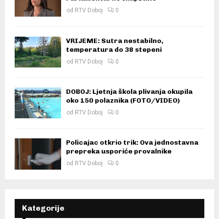
od
RTV Doboj
0
VRIJEME: Sutra nestabilno,
temperatura do 38 stepeni
od
RTV Doboj
0
DOBOJ: Ljetnja škola plivanja okupila
oko 150 polaznika (FOTO/VIDEO)
od
RTV Doboj
0
Policajac otkrio trik: Ova jednostavna
prepreka usporiće provalnike
od
RTV Doboj
0
Kategorije