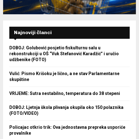
Najnoviji članci
DOBOJ: Golubović posjetio fiskulturnu salu u
rekonstrukciji u OŠ “Vuk Stefanović Karadžić” i uručio
udžbenike (FOTO)
Vulić: Pismo Krišoku je lično, a ne stav Parlamentarne
skupštine
VRIJEME: Sutra nestabilno, temperatura do 38 stepeni
DOBOJ: Ljetnja škola plivanja okupila oko 150 polaznika
(FOTO/VIDEO)
Policajac otkrio trik: Ova jednostavna prepreka usporiće
provalnike