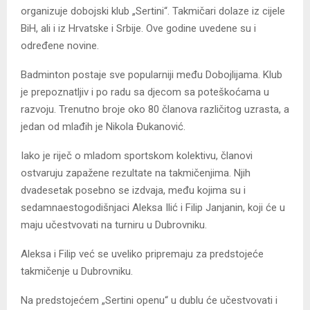
organizuje dobojski klub „Sertini“. Takmičari dolaze iz cijele
BiH, ali i iz Hrvatske i Srbije. Ove godine uvedene su i
određene novine.
Badminton postaje sve popularniji među Dobojlijama. Klub
je prepoznatljiv i po radu sa djecom sa poteškoćama u
razvoju. Trenutno broje oko 80 članova različitog uzrasta, a
jedan od mlađih je Nikola Đukanović.
Iako je riječ o mladom sportskom kolektivu, članovi
ostvaruju zapažene rezultate na takmičenjima. Njih
dvadesetak posebno se izdvaja, među kojima su i
sedamnaestogodišnjaci Aleksa Ilić i Filip Janjanin, koji će u
maju učestvovati na turniru u Dubrovniku.
Aleksa i Filip već se uveliko pripremaju za predstojeće
takmičenje u Dubrovniku.
Na predstojećem „Sertini openu“ u dublu će učestvovati i