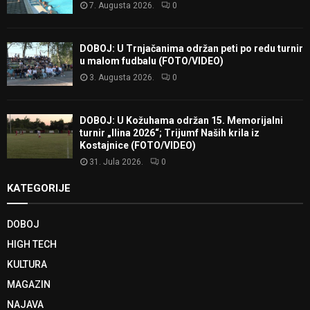
7. Augusta 2026.
0
DOBOJ: U Trnjačanima održan peti po redu turnir
u malom fudbalu (FOTO/VIDEO)
3. Augusta 2026.
0
DOBOJ: U Kožuhama održan 15. Memorijalni
turnir „Ilina 2026“; Trijumf Naših krila iz
Kostajnice (FOTO/VIDEO)
31. Jula 2026.
0
KATEGORIJE
DOBOJ
HIGH TECH
KULTURA
MAGAZIN
NAJAVA