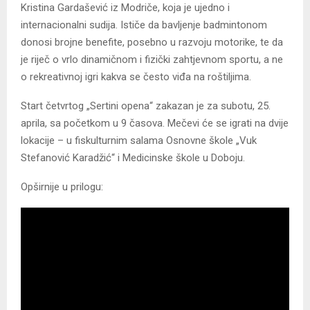
Kristina Gardašević iz Modriče, koja je ujedno i
internacionalni sudija. Ističe da bavljenje badmintonom
donosi brojne benefite, posebno u razvoju motorike, te da
je riječ o vrlo dinamičnom i fizički zahtjevnom sportu, a ne
o rekreativnoj igri kakva se često viđa na roštiljima.
Start četvrtog „Sertini opena“ zakazan je za subotu, 25.
aprila, sa početkom u 9 časova. Mečevi će se igrati na dvije
lokacije – u fiskulturnim salama Osnovne škole „Vuk
Stefanović Karadžić“ i Medicinske škole u Doboju.
Opširnije u prilogu: