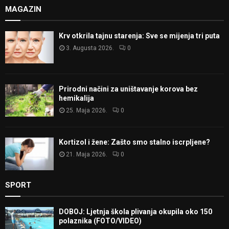
MAGAZIN
Krv otkrila tajnu starenja: Sve se mijenja tri puta
3. Augusta 2026.
0
Prirodni načini za uništavanje korova bez
hemikalija
25. Maja 2026.
0
Kortizol i žene: Zašto smo stalno iscrpljene?
21. Maja 2026.
0
SPORT
DOBOJ: Ljetnja škola plivanja okupila oko 150
polaznika (FOTO/VIDEO)