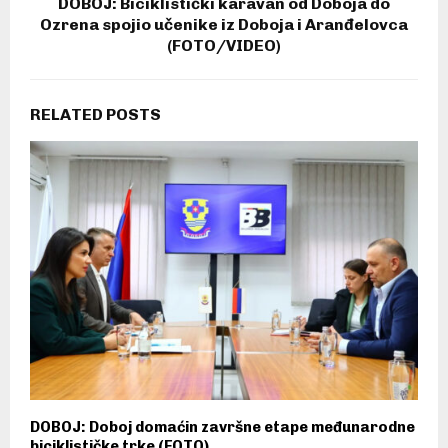
DOBOJ: Biciklistički karavan od Doboja do
Ozrena spojio učenike iz Doboja i Aranđelovca
(FOTO/VIDEO)
RELATED POSTS
DOBOJ: Doboj domaćin završne etape međunarodne
biciklističke trke (FOTO)