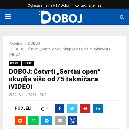
Oglašavanje na RTV Doboj
Kontaktirajte nas
PRIMARY
MENU
Početna
DOBOJ
DOBOJ: Četvrti „Sertini open“ okuplja više od 75 takmičara
(VIDEO)
DOBOJ
SPORT
DOBOJ: Četvrti „Sertini open“
okuplja više od 75 takmičara
(VIDEO)
22. Aprila 2026.
0
PODJELI
0