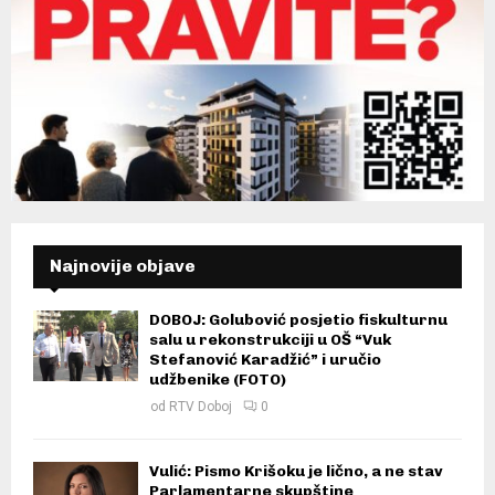
Najnovije objave
DOBOJ: Golubović posjetio fiskulturnu
salu u rekonstrukciji u OŠ “Vuk
Stefanović Karadžić” i uručio
udžbenike (FOTO)
od
RTV Doboj
0
Vulić: Pismo Krišoku je lično, a ne stav
Parlamentarne skupštine