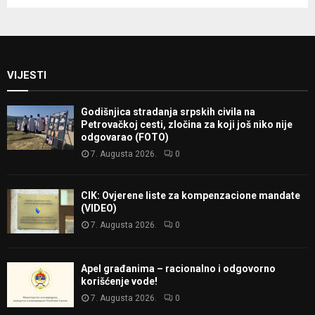
VIJESTI
Godišnjica stradanja srpskih civila na
Petrovačkoj cesti, zločina za koji još niko nije
odgovarao (FOTO)
7. Augusta 2026.
0
CIK: Ovjerene liste za kompenzacione mandate
(VIDEO)
7. Augusta 2026.
0
Apel građanima – racionalno i odgovorno
korišćenje vode!
7. Augusta 2026.
0