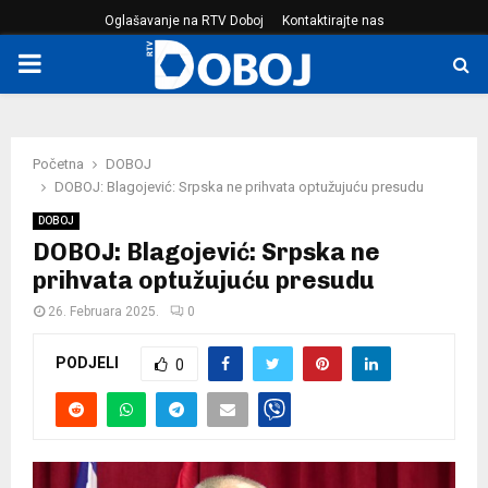
Oglašavanje na RTV Doboj
Kontaktirajte nas
PRIMARY
MENU
Početna
DOBOJ
DOBOJ: Blagojević: Srpska ne prihvata optužujuću presudu
DOBOJ
DOBOJ: Blagojević: Srpska ne
prihvata optužujuću presudu
26. Februara 2025.
0
PODJELI
0