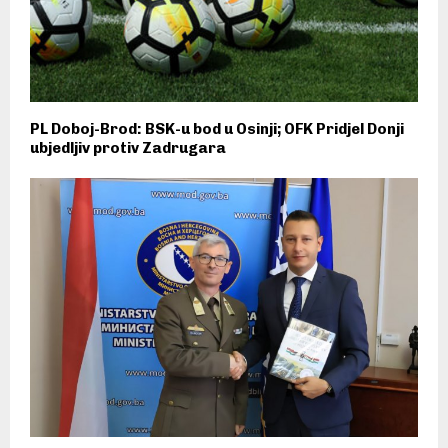
PL Doboj-Brod: BSK-u bod u Osinji; OFK Pridjel Donji
ubjedljiv protiv Zadrugara