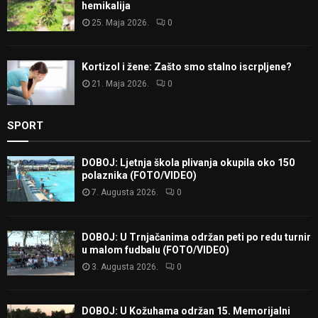
hemikalija
25. Maja 2026.
0
Kortizol i žene: Zašto smo stalno iscrpljene?
21. Maja 2026.
0
SPORT
DOBOJ: Ljetnja škola plivanja okupila oko 150
polaznika (FOTO/VIDEO)
7. Augusta 2026.
0
DOBOJ: U Trnjačanima održan peti po redu turnir
u malom fudbalu (FOTO/VIDEO)
3. Augusta 2026.
0
DOBOJ: U Kožuhama održan 15. Memorijalni