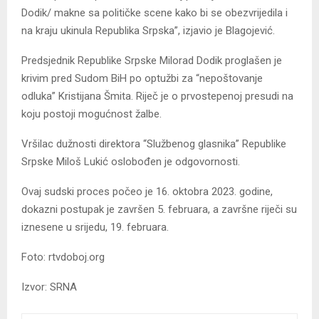
Dodik/ makne sa političke scene kako bi se obezvrijedila i
na kraju ukinula Republika Srpska”, izjavio je Blagojević.
Predsjednik Republike Srpske Milorad Dodik proglašen je
krivim pred Sudom BiH po optužbi za “nepoštovanje
odluka” Kristijana Šmita. Riječ je o prvostepenoj presudi na
koju postoji mogućnost žalbe.
Vršilac dužnosti direktora “Službenog glasnika” Republike
Srpske Miloš Lukić oslobođen je odgovornosti.
Ovaj sudski proces počeo je 16. oktobra 2023. godine,
dokazni postupak je završen 5. februara, a završne riječi su
iznesene u srijedu, 19. februara.
Foto: rtvdoboj.org
Izvor: SRNA