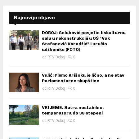
Najnovije objave
DOBOJ: Golubović posjetio fiskulturnu
salu u rekonstrukciji u OŠ “Vuk
Stefanović Karadžić” i uručio
udžbenike (FOTO)
od
RTV Doboj
0
Vulić: Pismo Krišoku je lično, a ne stav
Parlamentarne skupštine
od
RTV Doboj
0
VRIJEME: Sutra nestabilno,
temperatura do 38 stepeni
od
RTV Doboj
0