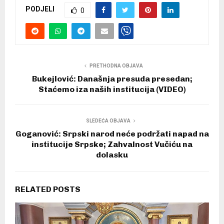
PODJELI
0
PRETHODNA OBJAVA
Bukejlović: Današnja presuda presedan;
Staćemo iza naših institucija (VIDEO)
SLEDEĆA OBJAVA
Goganović: Srpski narod neće podržati napad na
institucije Srpske; Zahvalnost Vučiću na
dolasku
RELATED POSTS