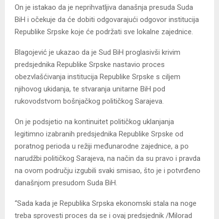
On je istakao da je neprihvatljiva današnja presuda Suda
BiH i očekuje da će dobiti odgovarajući odgovor institucija
Republike Srpske koje će podržati sve lokalne zajednice.
Blagojević je ukazao da je Sud BiH proglasivši krivim
predsjednika Republike Srpske nastavio proces
obezvlašćivanja institucija Republike Srpske s ciljem
njihovog ukidanja, te stvaranja unitarne BiH pod
rukovodstvom bošnjačkog političkog Sarajeva.
On je podsjetio na kontinuitet političkog uklanjanja
legitimno izabranih predsjednika Republike Srpske od
poratnog perioda u režiji međunarodne zajednice, a po
narudžbi političkog Sarajeva, na način da su pravo i pravda
na ovom području izgubili svaki smisao, što je i potvrđeno
današnjom presudom Suda BiH.
“Sada kada je Republika Srpska ekonomski stala na noge
treba sprovesti proces da se i ovaj predsjednik /Milorad