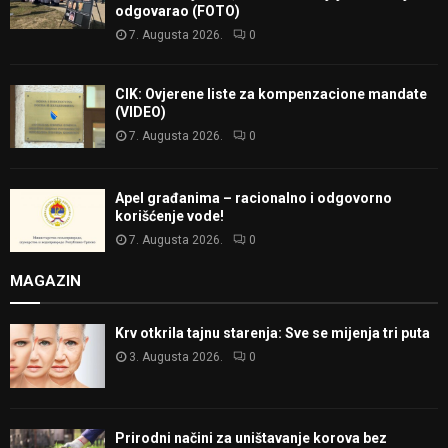
odgovarao (FOTO)
7. Augusta 2026.
0
CIK: Ovjerene liste za kompenzacione mandate
(VIDEO)
7. Augusta 2026.
0
Apel građanima – racionalno i odgovorno
korišćenje vode!
7. Augusta 2026.
0
MAGAZIN
Krv otkrila tajnu starenja: Sve se mijenja tri puta
3. Augusta 2026.
0
Prirodni načini za uništavanje korova bez