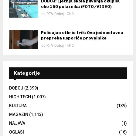
DOBOJ: Ljetnja škola plivanja okupila
oko 150 polaznika (FOTO/VIDEO)
od
RTV Doboj
0
Policajac otkrio trik: Ova jednostavna
prepreka usporiće provalnike
od
RTV Doboj
0
Kategorije
DOBOJ
(2.399)
HIGH TECH
(1.007)
KULTURA
(139)
MAGAZIN
(1.113)
NAJAVA
(1)
OGLASI
(16)