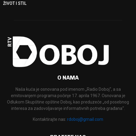
ŽIVOT I STIL
O NAMA
Naša kuća je osnovana pod imenom „Radio Doboj“, a sa
emitovanjem programa počinje 17. aprila 1967. Osnovana je
Odlukom Skupštine opštine Doboj, kao preduzeće „od posebnog
interesa za zadovoljavanje informativnih potreba građana“.
Kontaktirajte nas:
rdoboj@gmail.com