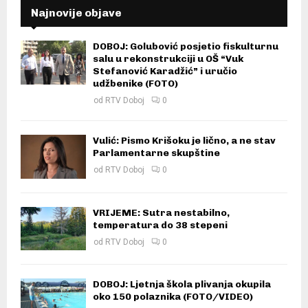
Najnovije objave
DOBOJ: Golubović posjetio fiskulturnu
salu u rekonstrukciji u OŠ “Vuk
Stefanović Karadžić” i uručio
udžbenike (FOTO)
od
RTV Doboj
0
Vulić: Pismo Krišoku je lično, a ne stav
Parlamentarne skupštine
od
RTV Doboj
0
VRIJEME: Sutra nestabilno,
temperatura do 38 stepeni
od
RTV Doboj
0
DOBOJ: Ljetnja škola plivanja okupila
oko 150 polaznika (FOTO/VIDEO)