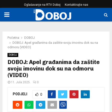
Oglašavanje na RTV Doboj
Kontaktirajte nas
PRIMARY
MENU
Početna
DOBOJ
DOBOJ: Apel građanima da zaštite svoju imovinu dok su na
odmoru (VIDEO)
DOBOJ
DOBOJ: Apel građanima da zaštite
svoju imovinu dok su na odmoru
(VIDEO)
11. Jula 2025.
0
PODJELI
0