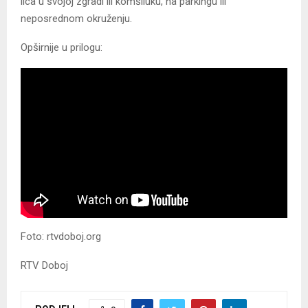
lica u svojoj zgradi ili komšiluku, na parkingu ili
neposrednom okruženju.
Opširnije u prilogu:
Foto: rtvdoboj.org
RTV Doboj