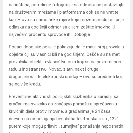
napuštena, porodične fotografije sa odmora ne postavljajti
na društvenim mrežama i platformama dok se ne vratite
kući – ovo su samo neke mjere koje možete preduzeti prije
odlaska na godišnjii odmor sa ciljem zaštite imovine. U
najvećem procentu sprovode ih i Dobojlije.
Podaci dobojske policije pokazuju da je manji broj provala u
objekte čiji su vlasnici bili na godišnjem. Češće su na meti
provalnika objekti u vlasništvu onih koji su na privremenom
radu u inostranstvu. Novac, zlatni nakit i druge
dragocjenosti, te elektronski uređaji – ovo su predmeti koji
se najviše kradu.
Preventivne aktivnosti policijskih službenika u saradnji sa
građanima svakako da značajno pomažu u sprečavanju
krivičnih djela protiv imovine, a građanima je 24 časa
dnevno na raspolaganju besplatna telefonska linija „122”
putem koje mogu prijaviti „sumnjiva” ponašanja nepoznatih