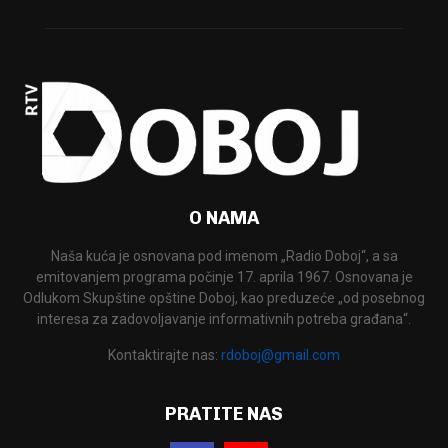
O NAMA
Naša kuća je osnovana pod imenom „Radio Doboj“, a sa
emitovanjem programa počinje 17. aprila 1967. Osnovana je
Odlukom Skupštine opštine Doboj, kao preduzeće „od posebnog
interesa za zadovoljavanje informativnih potreba građana“.
Kontaktirajte nas:
rdoboj@gmail.com
PRATITE NAS