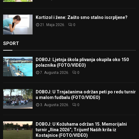
Kortizol i žene: Zašto smo stalno iscrpljene?
21. Maja 2026.
0
SPORT
DOBOJ: Ljetnja škola plivanja okupila oko 150
polaznika (FOTO/VIDEO)
7. Augusta 2026.
0
DOBOJ: U Trnjačanima održan peti po redu turnir
u malom fudbalu (FOTO/VIDEO)
3. Augusta 2026.
0
DOBOJ: U Kožuhama održan 15. Memorijalni
turnir „Ilina 2026“; Trijumf Naših krila iz
Kostajnice (FOTO/VIDEO)