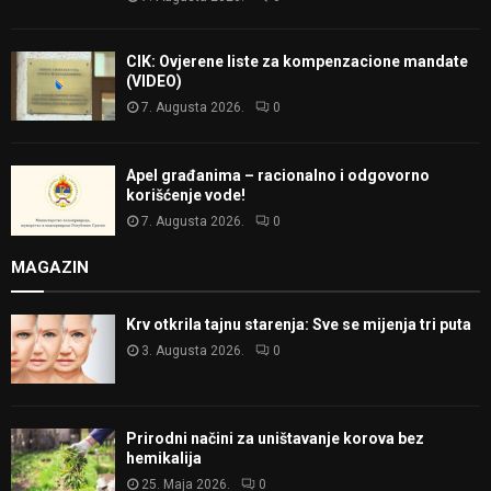
CIK: Ovjerene liste za kompenzacione mandate
(VIDEO)
7. Augusta 2026.
0
Apel građanima – racionalno i odgovorno
korišćenje vode!
7. Augusta 2026.
0
MAGAZIN
Krv otkrila tajnu starenja: Sve se mijenja tri puta
3. Augusta 2026.
0
Prirodni načini za uništavanje korova bez
hemikalija
25. Maja 2026.
0