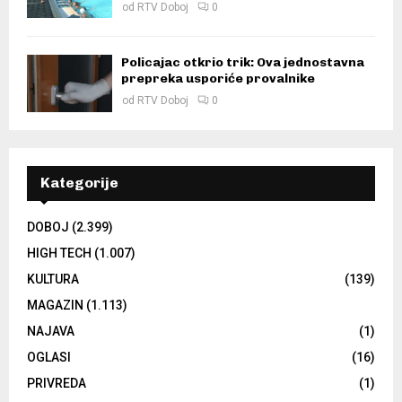
od
RTV Doboj
0
Policajac otkrio trik: Ova jednostavna
prepreka usporiće provalnike
od
RTV Doboj
0
Kategorije
DOBOJ
(2.399)
HIGH TECH
(1.007)
KULTURA
(139)
MAGAZIN
(1.113)
NAJAVA
(1)
OGLASI
(16)
PRIVREDA
(1)