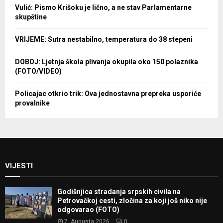
Vulić: Pismo Krišoku je lično, a ne stav Parlamentarne
skupštine
VRIJEME: Sutra nestabilno, temperatura do 38 stepeni
DOBOJ: Ljetnja škola plivanja okupila oko 150 polaznika
(FOTO/VIDEO)
Policajac otkrio trik: Ova jednostavna prepreka usporiće
provalnike
VIJESTI
Godišnjica stradanja srpskih civila na
Petrovačkoj cesti, zločina za koji još niko nije
odgovarao (FOTO)
7. Augusta 2026.
0