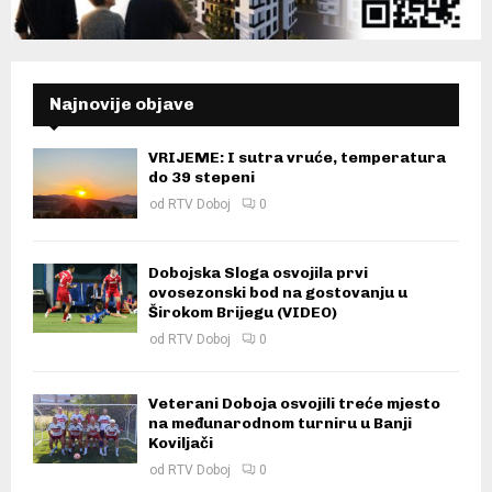
Najnovije objave
VRIJEME: I sutra vruće, temperatura
do 39 stepeni
od
RTV Doboj
0
Dobojska Sloga osvojila prvi
ovosezonski bod na gostovanju u
Širokom Brijegu (VIDEO)
od
RTV Doboj
0
Veterani Doboja osvojili treće mjesto
na međunarodnom turniru u Banji
Koviljači
od
RTV Doboj
0