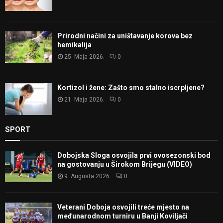
Prirodni načini za uništavanje korova bez
hemikalija
25. Maja 2026.
0
Kortizol i žene: Zašto smo stalno iscrpljene?
21. Maja 2026.
0
SPORT
Dobojska Sloga osvojila prvi ovosezonski bod
na gostovanju u Širokom Brijegu (VIDEO)
9. Augusta 2026.
0
Veterani Doboja osvojili treće mjesto na
međunarodnom turniru u Banji Koviljači