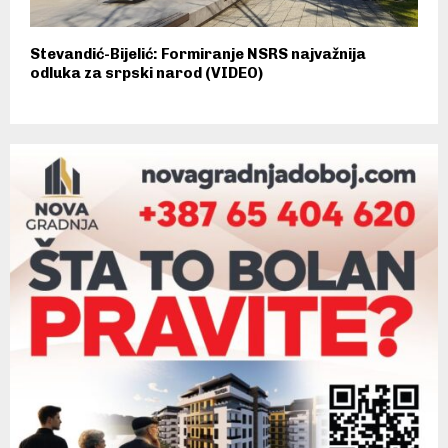
Stevandić-Bijelić: Formiranje NSRS najvažnija
odluka za srpski narod (VIDEO)