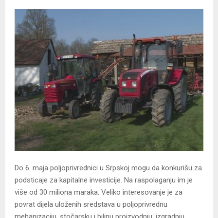
Do 6. maja poljoprivrednici u Srpskoj mogu da konkurišu za
podsticaje za kapitalne investicije. Na raspolaganju im je
više od 30 miliona maraka. Veliko interesovanje je za
povrat dijela uloženih sredstava u poljoprivrednu
mehanizaciju, stočarsku i biljnu proizvodnju, izgradnju