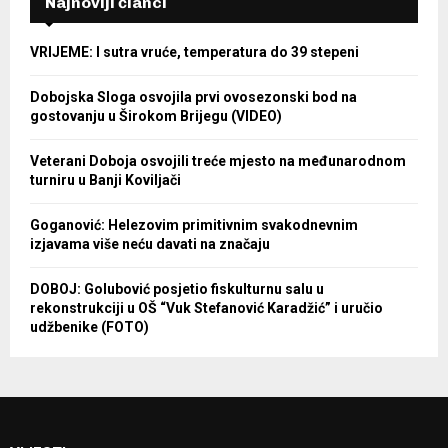
Najnoviji članci
VRIJEME: I sutra vruće, temperatura do 39 stepeni
Dobojska Sloga osvojila prvi ovosezonski bod na
gostovanju u Širokom Brijegu (VIDEO)
Veterani Doboja osvojili treće mjesto na međunarodnom
turniru u Banji Koviljači
Goganović: Helezovim primitivnim svakodnevnim
izjavama više neću davati na značaju
DOBOJ: Golubović posjetio fiskulturnu salu u
rekonstrukciji u OŠ “Vuk Stefanović Karadžić” i uručio
udžbenike (FOTO)