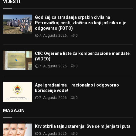
VIJESTI
Godišnjica stradanja srpskih civila na
Petrovačkoj cesti, zločina za koji još niko nije
odgovarao (FOTO)
7. Augusta 2026.
0
CIK: Ovjerene liste za kompenzacione mandate
(VIDEO)
7. Augusta 2026.
0
Apel građanima – racionalno i odgovorno
korišćenje vode!
7. Augusta 2026.
0
MAGAZIN
Krv otkrila tajnu starenja: Sve se mijenja tri puta
3. Augusta 2026.
0