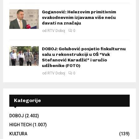
Goganović: Helezovim primitivnim
svakodnevnim izjavama više neću
davati na značaju
od
RTV Doboj
0
DOBOJ: Golubović posjetio fiskulturnu
salu u rekonstrukciji u OŠ “Vuk
Stefanović Karadžić” i uručio
udžbenike (FOTO)
od
RTV Doboj
0
Kategorije
DOBOJ
(2.402)
HIGH TECH
(1.007)
KULTURA
(139)