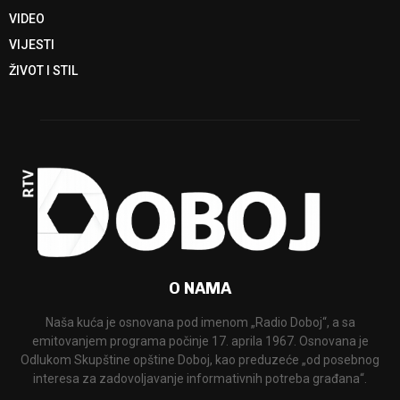
VIDEO
VIJESTI
ŽIVOT I STIL
O NAMA
Naša kuća je osnovana pod imenom „Radio Doboj“, a sa
emitovanjem programa počinje 17. aprila 1967. Osnovana je
Odlukom Skupštine opštine Doboj, kao preduzeće „od posebnog
interesa za zadovoljavanje informativnih potreba građana“.