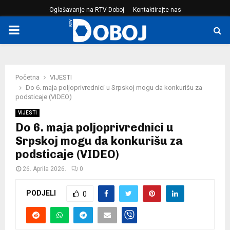
Oglašavanje na RTV Doboj
Kontaktirajte nas
PRIMARY
MENU
Početna
VIJESTI
Do 6. maja poljoprivrednici u Srpskoj mogu da konkurišu za
podsticaje (VIDEO)
VIJESTI
Do 6. maja poljoprivrednici u
Srpskoj mogu da konkurišu za
podsticaje (VIDEO)
26. Aprila 2026.
0
PODJELI
0