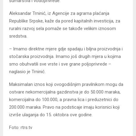
šumarstva i vodoprivrede.
Aleksandar Trninić, iz Agencije za agrarna plaćanja
Republike Srpske, kaže da pored kapitalnih investicija, za
ruralni razvoj sela pomaže se takođe velikim iznosom
sredstva.
– Imamo direktne mjere gdje spadaju i biljna proizvodnja i
stočarska proizvodnja. Imamo još drugih mjera u kojima
smo obuhvatili sve vrste i sve grane poljoprivrede –
naglasio je Trninić.
Maksimalan iznos koji ovogodišnjim pravilnikom mogu da
ostvare nekomercijalna gazdinstva je do 50.000 maraka,
komercijalna do 100.000, a pravna lica i preduzetnici do
200.000 maraka. Pravo na podsticaje imaju korisnici koji
izvrše ulaganja do 15. oktobra ove godine.
Foto: rtrs.tv