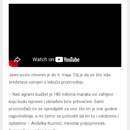
Јavni poziv otvoren je do 6. maja. Cilj je da se što više
sredstava usmjeri u tekuću proizvodnju.
– Naš agrarni budžet je 180 miliona maraka svi zahtjevi
koju budu ispravni i obrađeni biće prihvaćeni. Sami
proizvođači će se opredijeliti za ono što im je ove godine
najpotrebnije, a mi ćemo se potruditi da im to i odobrimo i
isplatimo – Anđelka Kuzmić, ministar poljoprivrede,