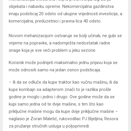
objekata i nabavku opreme. Nekomercijalna gazdinstva
imaju podsticaj 20 odsto od ukupne vrijednosti investicije, a
komercijalna, preduzetnici i pravna lica 40 odsto.
Novom mehanizacijom ostvaruje se bolji učinak, ne gubi se
vrijeme na popravke, a nadomješta nedostatak radne
snage koja je sve veći problem u jeku sezone.
Korisnik može podnijeti maksimalno jednu prijavu koja se
može odnositi samo na jedan osnov podsticaja.
– Ili da se odluče da kupe traktor kao vučnu mašinu, ili da
kupe kombajn sa adapterom znači to je razlika prošle
godine je moglo i jedno i drugo. Ove godine može da se
kupi samo jedna od te dvije mašine, s tim što kao
priključne mašine mogu da kupe dvije priključne mašine –
naglasio je Zoran Maletić, rukovodilac PЈ Bijeljina, Resora
za pružanje stručnih usluga u poljoprivredi.