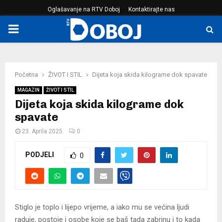
Oglašavanje na RTV Doboj
Kontaktirajte nas
PRIMARY
MENU
Početna
ŽIVOT I STIL
Dijeta koja skida kilograme dok spavate
MAGAZIN
ŽIVOT I STIL
Dijeta koja skida kilograme dok
spavate
23. Aprila 2025.
0
PODJELI
0
Stiglo je toplo i lijepo vrijeme, a iako mu se većina ljudi
raduje, postoje i osobe koje se baš tada zabrinu i to kada