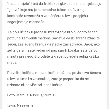
“medne dijete” tvrdi da fruktoza i glukoza u medu tijelu daju
“gorivo” koje mu je neophodno tokom noći, a koje
kontroliše ravnotežu nivoa šećera u krvi i pospješuje
sagorijevanje masnoća.
Za bolji učinak u procesu mršavljenja bilo bi dobro šećer
potpuno zamijeniti medom. Savjet je da iz ishrane izbacite
šećer, zaslađenu hranu i vještačke zaslađivače. Dakle, ako
želite da smršate, jedan od najvažnijih koraka jeste da 30
minuta pre nego što odete u krevet pojedete jednu kašiku
meda.
Prevelika količina meda takođe može da povisi nivo šećera
u krvi, a time i nivo insulina, zato je preporuka da ne
uzimate nikad više od jedne kašike.
Foto: Marcus Aurelius/Pexels
Izvor: Nezavisne