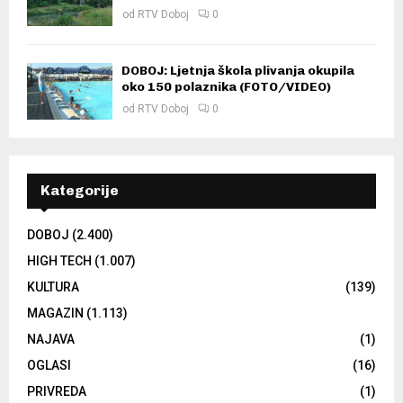
od
RTV Doboj
0
DOBOJ: Ljetnja škola plivanja okupila
oko 150 polaznika (FOTO/VIDEO)
od
RTV Doboj
0
Kategorije
DOBOJ
(2.400)
HIGH TECH
(1.007)
KULTURA
(139)
MAGAZIN
(1.113)
NAJAVA
(1)
OGLASI
(16)
PRIVREDA
(1)