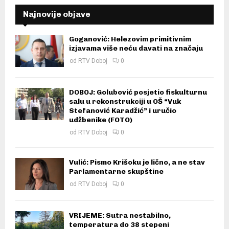
Najnovije objave
Goganović: Helezovim primitivnim
izjavama više neću davati na značaju
od
RTV Doboj
0
DOBOJ: Golubović posjetio fiskulturnu
salu u rekonstrukciji u OŠ “Vuk
Stefanović Karadžić” i uručio
udžbenike (FOTO)
od
RTV Doboj
0
Vulić: Pismo Krišoku je lično, a ne stav
Parlamentarne skupštine
od
RTV Doboj
0
VRIJEME: Sutra nestabilno,
temperatura do 38 stepeni