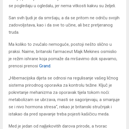
se pogledaju u ogledalu, jer nema vitkosti kakvu su željeli.
San svih ljudi je da smršaju, a da se pritom ne odriču svojih
zadovoljstava, kao i da sve to učine, ali bez pretjeranog
truda.
Ma koliko to zvučalo nemoguće, postoji nešto slično u
praksi. Naime, britanski farmaceut Majk Mekines osmislio
je režim ishrane koja pomaže da mršavimo dok spavamo,
prenosi prenosi
Grand
.
„Hibernacijska dijeta se odnosi na regulisanje vašeg ličnog
sistema prirodnog oporavka za kontrolu težine. Ključ je
pokretanje mehanizma za oporavak tijela tokom noći:
metabolizam se ubrzava, masti se sagorijevaju, a smanjuje
se i nivo hormona stresa“, rekao je britanski stručnjak i
istakao da pred spavanje treba pojesti kašičicu meda.
Med je jedan od najljekovitih darova prirode, a tvorac