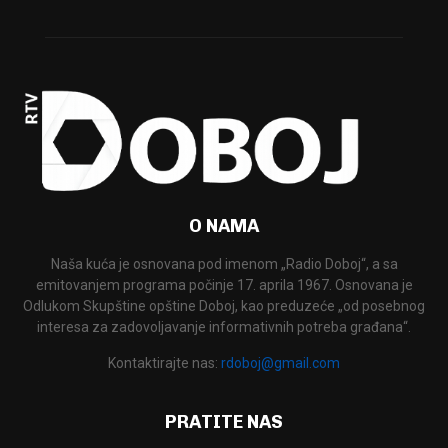
O NAMA
Naša kuća je osnovana pod imenom „Radio Doboj“, a sa
emitovanjem programa počinje 17. aprila 1967. Osnovana je
Odlukom Skupštine opštine Doboj, kao preduzeće „od posebnog
interesa za zadovoljavanje informativnih potreba građana“.
Kontaktirajte nas:
rdoboj@gmail.com
PRATITE NAS