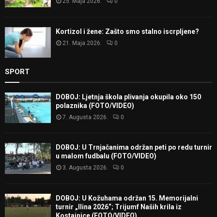
25. Maja 2026.
0
Kortizol i žene: Zašto smo stalno iscrpljene?
21. Maja 2026.
0
SPORT
DOBOJ: Ljetnja škola plivanja okupila oko 150
polaznika (FOTO/VIDEO)
7. Augusta 2026.
0
DOBOJ: U Trnjačanima održan peti po redu turnir
u malom fudbalu (FOTO/VIDEO)
3. Augusta 2026.
0
DOBOJ: U Kožuhama održan 15. Memorijalni
turnir „Ilina 2026“; Trijumf Naših krila iz
Kostajnice (FOTO/VIDEO)