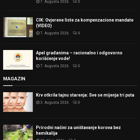
7. Augusta 2026.
0
CIK: Ovjerene liste za kompenzacione mandate
(VIDEO)
7. Augusta 2026.
0
Apel građanima – racionalno i odgovorno
korišćenje vode!
7. Augusta 2026.
0
MAGAZIN
Krv otkrila tajnu starenja: Sve se mijenja tri puta
3. Augusta 2026.
0
Prirodni načini za uništavanje korova bez
hemikalija