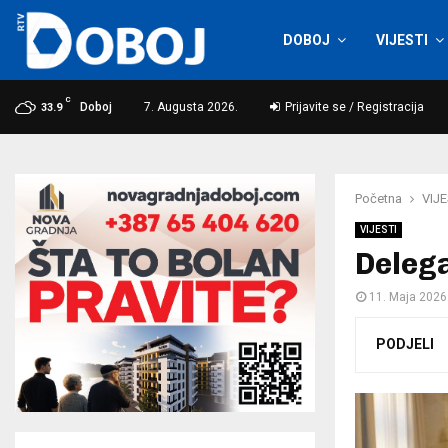
DOBOJ
VIJESTI
C
Doboj
7. Augusta 2026.
Prijavite se / Registracija
33.9
Početna
VIJE
VIJESTI
Delega
11. Maja 2026
PODJELI