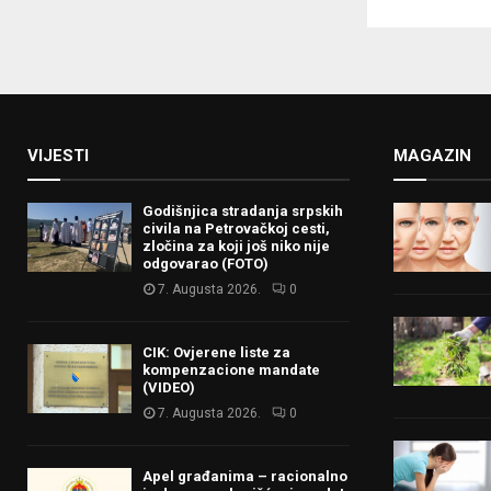
VIJESTI
MAGAZIN
Godišnjica stradanja srpskih
civila na Petrovačkoj cesti,
zločina za koji još niko nije
odgovarao (FOTO)
7. Augusta 2026.
0
CIK: Ovjerene liste za
kompenzacione mandate
(VIDEO)
7. Augusta 2026.
0
Apel građanima – racionalno