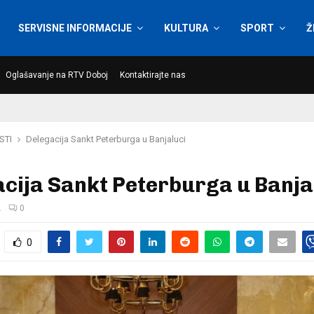
SERVISNE INFORMACIJE
KULTURA
SPORT
Ž
Oglašavanje na RTV Doboj
Kontaktirajte nas
STI
Delegacija Sankt Peterburga u Banjaluci
cija Sankt Peterburga u Banja
.
0
0