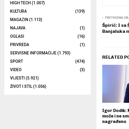
HIGH TECH
(1.007)
KULTURA
(139)
PRETHODNA OB
MAGAZIN
(1.113)
Špirić: I sa
NAJAVA
(1)
Banjaluka m
OGLASI
(16)
PRIVREDA
(1)
SERVISNE INFORMACIJE
(1.793)
RELATED P
SPORT
(474)
VIDEO
(3)
VIJESTI
(5.921)
ŽIVOT I STIL
(1.056)
Igor Dodik: 
može i ne sm
nagrađeno