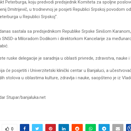
nkt Peterburga, koju predvodi predsjednik Komiteta za spoljne poslo
enij Dmitrijevič, u trodnevnoj je posjeti Republici Srpskoj povodom o
terburga u Republici Srpskoj”.
 danas sastala sa predsjednikom Republike Srpske Sinišom Karanom,
 SNSD-a Miloradom Dodikom i direktorkom Kancelarije za međunar
abić.
te ruske delegacije je saradnja u oblasti privrede, zdravstva, nauke i 
a će posjetiti i Univerzitetski klinički centar u Banjaluci, a učestvova
lih stolova u oblastima kulture, zdravlja i nauke, saopšteno je iz Vla
dar Stupar/banjaluka.net
0