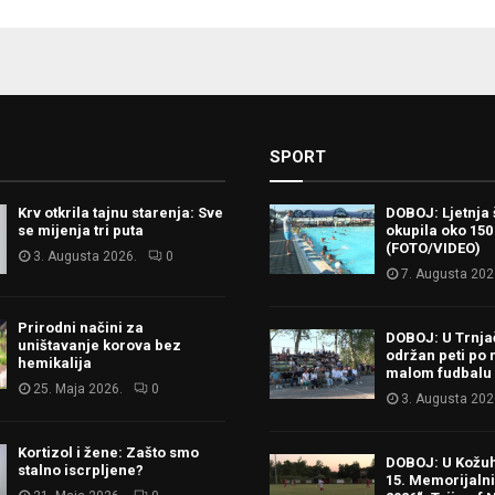
SPORT
Krv otkrila tajnu starenja: Sve
DOBOJ: Ljetnja 
se mijenja tri puta
okupila oko 150
(FOTO/VIDEO)
3. Augusta 2026.
0
7. Augusta 202
Prirodni načini za
DOBOJ: U Trnj
uništavanje korova bez
održan peti po 
hemikalija
malom fudbalu
25. Maja 2026.
0
3. Augusta 202
Kortizol i žene: Zašto smo
DOBOJ: U Kožu
stalno iscrpljene?
15. Memorijalni 