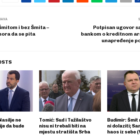
JAVA
 Šmitom i bez Šmita –
Potpisan ugovor s
ora da se pita
bankom o kreditnom a
unapređenje po
OSTS
Nasilje ne
Tomić: Sud i Tužilaštvo
Budimir: Šmit 
ije da bude
nisu ni trebali biti na
ni dolaziti; S
mjestu stratišta Srba
haos iz sebe 