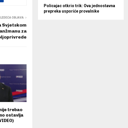
Policajac otkrio trik: Ova jednostavna
prepreka usporiće provalnike
SLEDEĆA OBJAVA
a Svjetskom
ranžmanu za
ljoprivrede
nije trebao
amo ostavlja
(VIDEO)