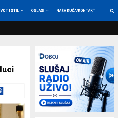
IVOT I STIL
OGLASI
NAŠA KUĆA/KONTAKT
luci