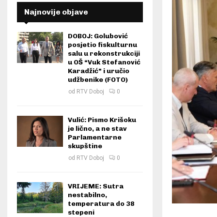
Najnovije objave
DOBOJ: Golubović
posjetio fiskulturnu
salu u rekonstrukciji
u OŠ “Vuk Stefanović
Karadžić” i uručio
udžbenike (FOTO)
od
RTV Doboj
0
Vulić: Pismo Krišoku
je lično, a ne stav
Parlamentarne
skupštine
od
RTV Doboj
0
VRIJEME: Sutra
nestabilno,
temperatura do 38
stepeni