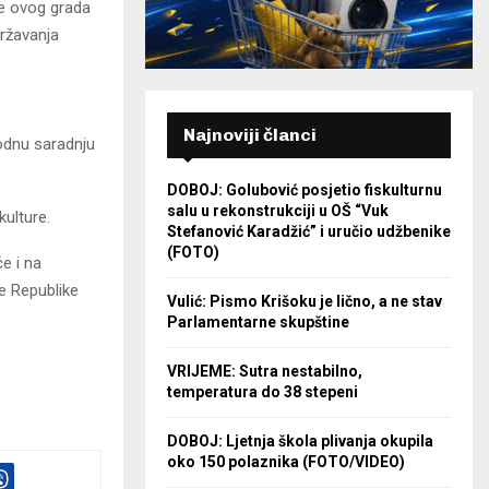
ve ovog grada
državanja
Najnoviji članci
odnu saradnju
DOBOJ: Golubović posjetio fiskulturnu
salu u rekonstrukciji u OŠ “Vuk
kulture.
Stefanović Karadžić” i uručio udžbenike
(FOTO)
će i na
de Republike
Vulić: Pismo Krišoku je lično, a ne stav
Parlamentarne skupštine
VRIJEME: Sutra nestabilno,
temperatura do 38 stepeni
DOBOJ: Ljetnja škola plivanja okupila
oko 150 polaznika (FOTO/VIDEO)