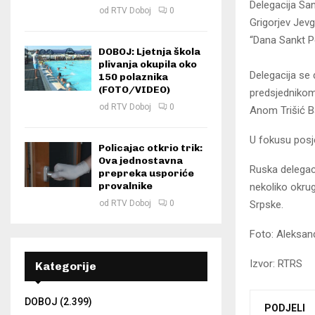
Delegacija Sa
od
RTV Doboj
0
Grigorjev Јevg
“Dana Sankt Pe
DOBOJ: Ljetnja škola
plivanja okupila oko
Delegacija se
150 polaznika
(FOTO/VIDEO)
predsjednikom
od
RTV Doboj
0
Anom Trišić B
U fokusu posje
Policajac otkrio trik:
Ova jednostavna
Ruska delegacij
prepreka usporiće
provalnike
nekoliko okrug
Srpske.
od
RTV Doboj
0
Foto: Aleksan
Izvor: RTRS
Kategorije
DOBOJ
(2.399)
PODJELI