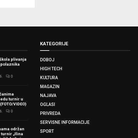
KATEGORIJE
škola plivanja
DOBOJ
 polaznika
HIGH TECH
6.
0
KULTURA
MAGAZIN
ačanima
NAJAVA
redu turnir u
 (FOTO/VIDEO)
OGLASI
6.
0
PRIVREDA
SERVISNE INFORMACIJE
hama održan
SPORT
turnir „Ilina