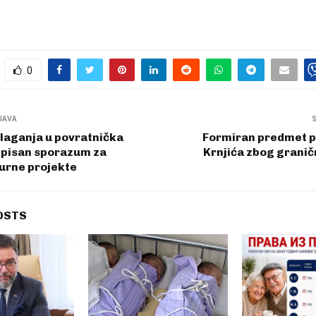
0
JAVA
laganja u povratnička
Formiran predmet pr
tpisan sporazum za
Krnjića zbog grani
urne projekte
OSTS