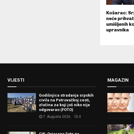
Košarac: Sr
neće prihvat
umišljenih ko
upravnika
VIJESTI
MAGAZIN
Godišnjica stradanja srpskih
civila na Petrovačkoj cesti,
zločina za koji još niko nije
odgovarao (FOTO)
7. Augusta 2026.
0
CIK: Ovjerene liste za