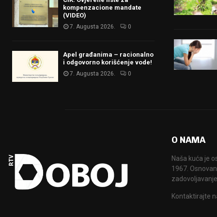
kompenzacione mandate
(VIDEO)
7. Augusta 2026.
0
Apel građanima – racionalno
i odgovorno korišćenje vode!
7. Augusta 2026.
0
O NAMA
Naša kuća je o
1967. Osnovana
zadovoljavanje
Kontaktirajte n