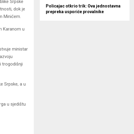
blike Srpske
Policajac otkrio trik: Ova jednostavna
nosti, dok je
prepreka usporiće provalnike
m Minićem.
om Karanom u
tvuje ministar
razvoju
 trogodišnji
ke Srpske, a u
rga u sjedištu