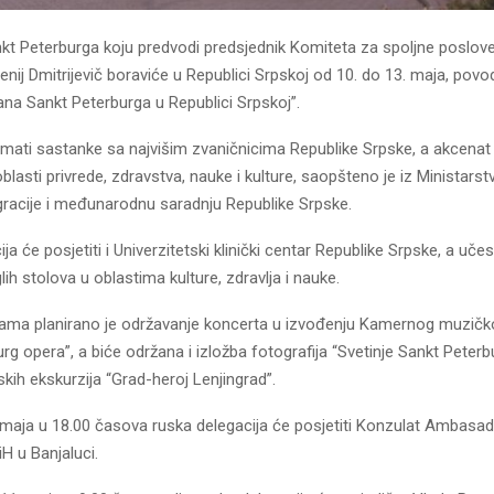
nkt Peterburga koju predvodi predsjednik Komiteta za spoljne poslov
enij Dmitrijevič boraviće u Republici Srpskoj od 10. do 13. maja, pov
na Sankt Peterburga u Republici Srpskoj”.
imati sastanke sa najvišim zvaničnicima Republike Srpske, a akcenat
oblasti privrede, zdravstva, nauke i kulture, saopšteno je iz Ministarst
gracije i međunarodnu saradnju Republike Srpske.
ja će posjetiti i Univerzitetski klinički centar Republike Srpske, a uče
lih stolova u oblastima kulture, zdravlja i nauke.
rama planirano je održavanje koncerta u izvođenju Kamernog muzičk
rg opera”, a biće održana i izložba fotografija “Svetinje Sankt Peterbu
mskih ekskurzija “Grad-heroj Lenjingrad”.
0. maja u 18.00 časova ruska delegacija će posjetiti Konzulat Ambasa
iH u Banjaluci.