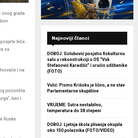
e ovog grada
odom
Najnoviji članci
 posjete biće
va za
DOBOJ: Golubović posjetio fiskulturnu
salu u rekonstrukciji u OŠ “Vuk
Stefanović Karadžić” i uručio udžbenike
stvovaće i na
(FOTO)
Vulić: Pismo Krišoku je lično, a ne stav
og pozorišta
Parlamentarne skupštine
rga”, kao i
VRIJEME: Sutra nestabilno,
temperatura do 38 stepeni
de Ruske
DOBOJ: Ljetnja škola plivanja okupila
oko 150 polaznika (FOTO/VIDEO)