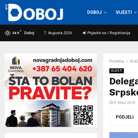
DOBOJ
VIJESTI
C
Doboj
7. Augusta 2026.
Prijavite se / Registracija
34.9
Početna
VIJE
VIJESTI
Delega
Srpsko
8. Maja 2026.
PODJELI