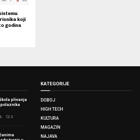
sistemu
isnika koji
sto godina
KATEGORIJE
škola plivanja
DOBOJ
 polaznika
HIGH TECH
6.
0
KULTURA
MAGAZIN
ačanima
NAJAVA
redu turnir u