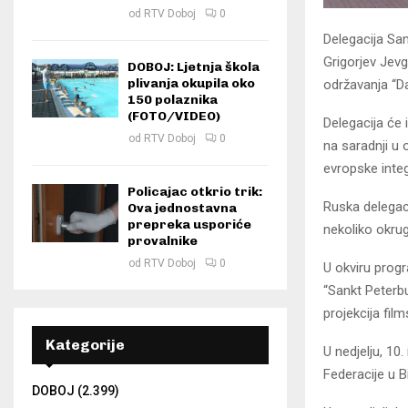
od
RTV Doboj
0
Delegacija Sa
Grigorjev Јevg
DOBOJ: Ljetnja škola
plivanja okupila oko
održavanja “Da
150 polaznika
(FOTO/VIDEO)
Delegacija će 
od
RTV Doboj
0
na saradnji u 
evropske inte
Policajac otkrio trik:
Ruska delegaci
Ova jednostavna
prepreka usporiće
nekoliko okrug
provalnike
od
RTV Doboj
0
U okviru prog
“Sankt Peterbu
projekcija fil
Kategorije
U nedjelju, 1
Federacije u B
DOBOJ
(2.399)