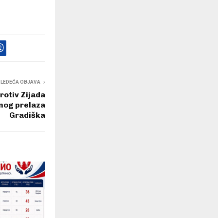
SLEDEĆA OBJAVA
otiv Zijada
čnog prelaza
Gradiška