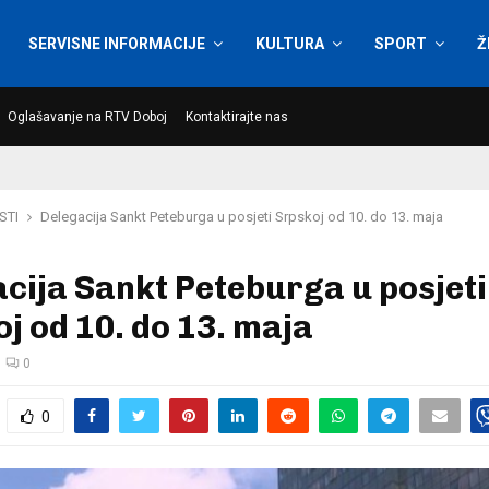
SERVISNE INFORMACIJE
KULTURA
SPORT
Ž
Oglašavanje na RTV Doboj
Kontaktirajte nas
STI
Delegacija Sankt Peteburga u posjeti Srpskoj od 10. do 13. maja
cija Sankt Peteburga u posjeti
j od 10. do 13. maja
0
0