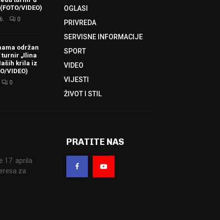
 (FOTO/VIDEO)
OGLASI
6.
0
PRIVREDA
SERVISNE INFORMACIJE
hama održan
SPORT
turnir „Ilina
aših krila iz
VIDEO
TO/VIDEO)
VIJESTI
0
ŽIVOT I STIL
PRATITE NAS
17. aprila
eresa za