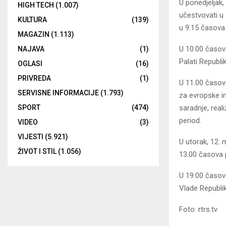
U ponedjeljak,
HIGH TECH
(1.007)
učestvovati u 
KULTURA
(139)
u 9.15 časova
MAGAZIN
(1.113)
U 10.00 časov
NAJAVA
(1)
Palati Republi
OGLASI
(16)
PRIVREDA
(1)
U 11.00 časov
SERVISNE INFORMACIJE
(1.793)
za evropske i
SPORT
(474)
saradnje, real
period.
VIDEO
(3)
VIJESTI
(5.921)
U utorak, 12. 
ŽIVOT I STIL
(1.056)
13.00 časova 
U 19.00 časova
Vlade Republi
Foto: rtrs.tv