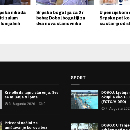
pska nikada
Srpska bogatija za 27
U penzijskom 
iti zulum
beba; Doboj bogatiji za
Srpske pet kor
lonijalnih
dva nova stanovnika
su stariji od 
SPORT
Krv otkrila tajnu starenja: Sve
DOBOJ: Ljetnja 
se mijenja tri puta
okupila oko 150
(FOTO/VIDEO)
3. Augusta 2026.
0
7. Augusta 202
Prirodni načini za
DOBOJ: U Trnj
uništavanje korova bez
održan peti po 