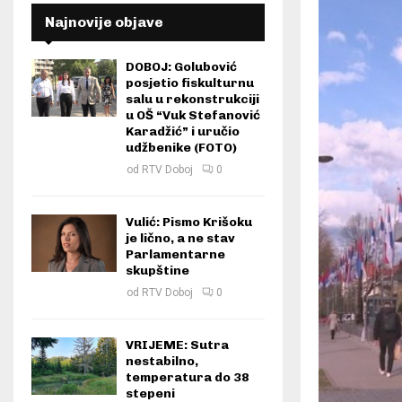
Najnovije objave
DOBOJ: Golubović
posjetio fiskulturnu
salu u rekonstrukciji
u OŠ “Vuk Stefanović
Karadžić” i uručio
udžbenike (FOTO)
od
RTV Doboj
0
Vulić: Pismo Krišoku
je lično, a ne stav
Parlamentarne
skupštine
od
RTV Doboj
0
VRIJEME: Sutra
nestabilno,
temperatura do 38
stepeni