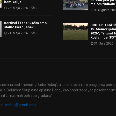
hemikalija
malom fudbalu
25. Maja 2026.
0
3. Augusta 202
Kortizol i žene: Zašto smo
DOBOJ: U Kožu
stalno iscrpljene?
15. Memorijalni 
21. Maja 2026.
0
2026“; Trijumf N
Kostajnice (FO
31. Jula 2026.
snovana pod imenom „Radio Doboj“, a sa emitovanjem programa počinje 
 je Odlukom Skupštine opštine Doboj, kao preduzeće „od posebnog int
 informativnih potreba građana“.
as:
rdoboj@gmail.com