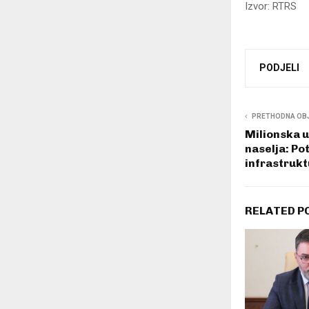
Izvor: RTRS
PODJELI
PRETHODNA OB
Milionska u
naselja: Po
infrastrukt
RELATED P