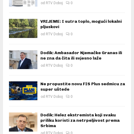
od
RTV Doboj
0
VRIJEME: I sutra toplo, mogući lokalni
pljuskovi
od
RTV Doboj
0
Dodik: Ambasador Njemačke Granas ili
ne zna da čita ili svjesno laže
od
RTV Doboj
0
Ne propustite novu FIS Plus sedmicu za
super uštede
od
RTV Doboj
0
Dodik: Helez ekstremista koji svaku
priliku koristi za netrpeljivost prema
Srbima
od
RTV Doboj
0