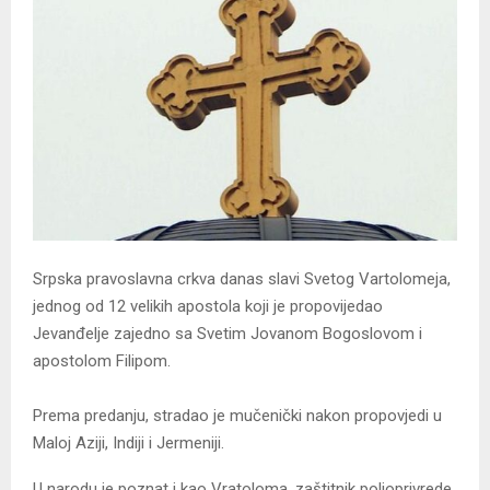
Srpska pravoslavna crkva danas slavi Svetog Vartolomeja,
jednog od 12 velikih apostola koji je propovijedao
Јevanđelje zajedno sa Svetim Јovanom Bogoslovom i
apostolom Filipom.
Prema predanju, stradao je mučenički nakon propovjedi u
Maloj Aziji, Indiji i Јermeniji.
U narodu je poznat i kao Vratoloma, zaštitnik poljoprivrede,