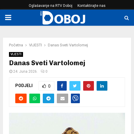
Oglašavanje na RTV Doboj
Kontaktirajte nas
PRIMARY
MENU
Početna
VIJESTI
Danas Sveti Vartolomej
VIJESTI
Danas Sveti Vartolomej
24. Juna 2026.
0
PODJELI
0