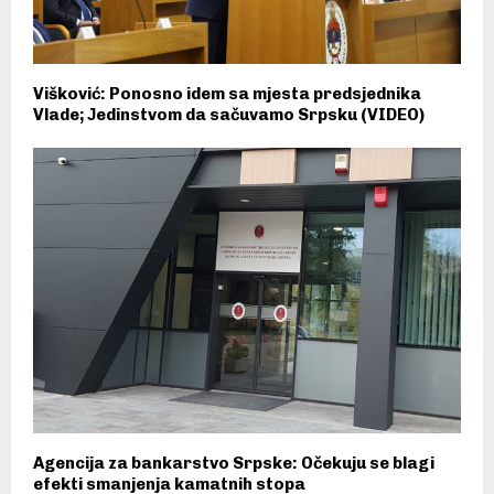
Višković: Ponosno idem sa mjesta predsjednika
Vlade; Јedinstvom da sačuvamo Srpsku (VIDEO)
Agencija za bankarstvo Srpske: Očekuju se blagi
efekti smanjenja kamatnih stopa