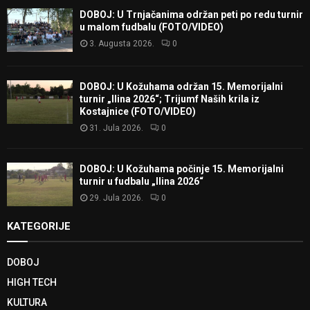
DOBOJ: U Trnjačanima održan peti po redu turnir
u malom fudbalu (FOTO/VIDEO)
3. Augusta 2026.
0
DOBOJ: U Kožuhama održan 15. Memorijalni
turnir „Ilina 2026“; Trijumf Naših krila iz
Kostajnice (FOTO/VIDEO)
31. Jula 2026.
0
DOBOJ: U Kožuhama počinje 15. Memorijalni
turnir u fudbalu „Ilina 2026“
29. Jula 2026.
0
KATEGORIJE
DOBOJ
HIGH TECH
KULTURA