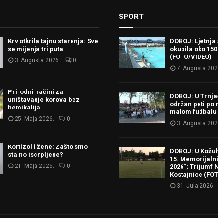
SPORT
Krv otkrila tajnu starenja: Sve
DOBOJ: Ljetnja 
se mijenja tri puta
okupila oko 150
(FOTO/VIDEO)
3. Augusta 2026.
0
7. Augusta 202
Prirodni načini za
DOBOJ: U Trnj
uništavanje korova bez
održan peti po 
hemikalija
malom fudbalu
25. Maja 2026.
0
3. Augusta 202
Kortizol i žene: Zašto smo
DOBOJ: U Kožu
stalno iscrpljene?
15. Memorijalni 
21. Maja 2026.
0
2026“; Trijumf N
Kostajnice (FO
31. Jula 2026.