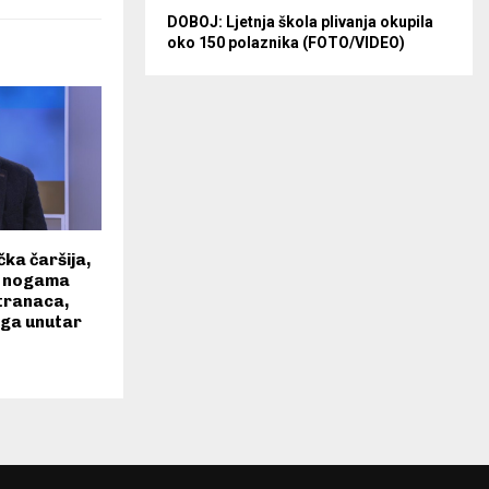
DOBOJ: Ljetnja škola plivanja okupila
oko 150 polaznika (FOTO/VIDEO)
čka čaršija,
d nogama
tranaca,
oga unutar