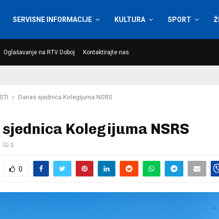
SERVISNE INFORMACIJE
KULTURA
SPORT
Ž
Oglašavanje na RTV Doboj
Kontaktirajte nas
STI
Danas sjednica Kolegijuma NSRS
 sjednica Kolegijuma NSRS
0
0