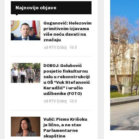
Najnovije objave
Goganović: Helezovim
primitivnim izjavama
više neću davati na
značaju
od
RTV Doboj
0
DOBOJ: Golubović
posjetio fiskulturnu
salu u rekonstrukciji
u OŠ “Vuk Stefanović
Karadžić” i uručio
udžbenike (FOTO)
od
RTV Doboj
0
Vulić: Pismo Krišoku
je lično, a ne stav
Parlamentarne
skupštine