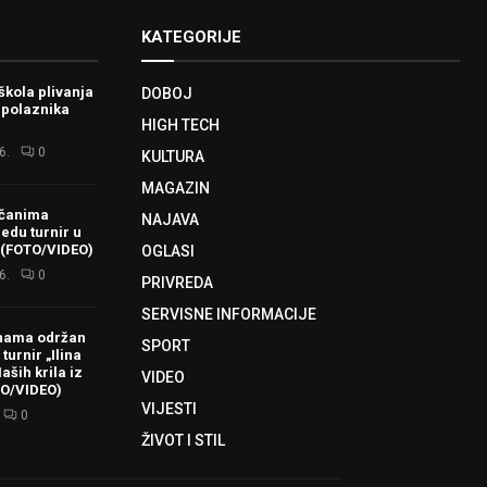
KATEGORIJE
škola plivanja
DOBOJ
 polaznika
HIGH TECH
6.
0
KULTURA
MAGAZIN
ačanima
NAJAVA
redu turnir u
 (FOTO/VIDEO)
OGLASI
6.
0
PRIVREDA
SERVISNE INFORMACIJE
hama održan
SPORT
turnir „Ilina
aših krila iz
VIDEO
TO/VIDEO)
VIJESTI
0
ŽIVOT I STIL