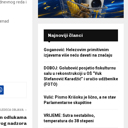
 dnevnog reda i
Nenad
Najnoviji članci
Goganović: Helezovim primitivnim
izjavama više neću davati na značaju
DOBOJ: Golubović posjetio fiskulturnu
salu u rekonstrukciji u OŠ “Vuk
Stefanović Karadžić” i uručio udžbenike
(FOTO)
Vulić: Pismo Krišoku je lično, a ne stav
Parlamentarne skupštine
SLEDEĆA OBJAVA
VRIJEME: Sutra nestabilno,
im odlukama
temperatura do 38 stepeni
vog nadzora