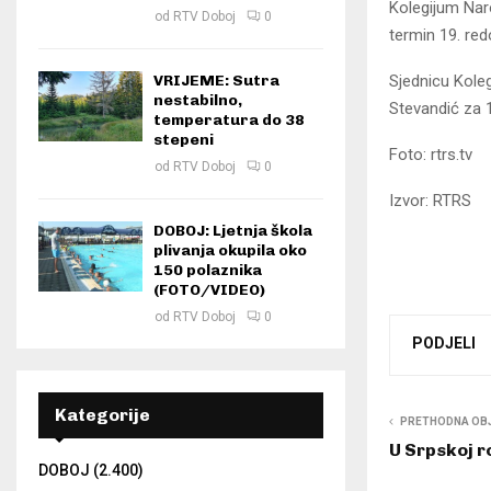
Kolegijum Naro
od
RTV Doboj
0
termin 19. re
Sjednicu Kole
VRIJEME: Sutra
nestabilno,
Stevandić za 
temperatura do 38
stepeni
Foto: rtrs.tv
od
RTV Doboj
0
Izvor: RTRS
DOBOJ: Ljetnja škola
plivanja okupila oko
150 polaznika
(FOTO/VIDEO)
od
RTV Doboj
0
PODJELI
Kategorije
PRETHODNA OB
U Srpskoj 
DOBOJ
(2.400)