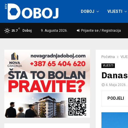
DOBOJ
VIJESTI
C
Doboj
9. Augusta 2026.
Prijavite se / Registracija
25.7
Početna
VIJE
VIJESTI
Danas
4. Maja 2026.
PODJELI