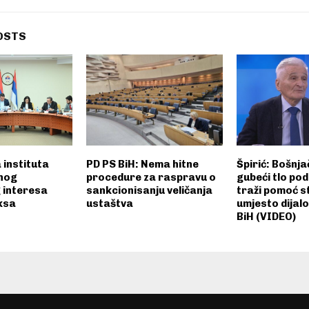
OSTS
 instituta
PD PS BiH: Nema hitne
Špirić: Bošnja
lnog
procedure za raspravu o
gubeći tlo po
 interesa
sankcionisanju veličanja
traži pomoć s
ksa
ustaštva
umjesto dijal
BiH (VIDEO)