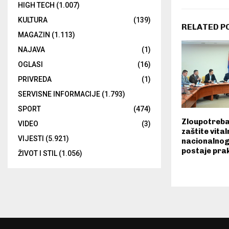
HIGH TECH
(1.007)
KULTURA
(139)
RELATED P
MAGAZIN
(1.113)
NAJAVA
(1)
OGLASI
(16)
PRIVREDA
(1)
SERVISNE INFORMACIJE
(1.793)
SPORT
(474)
Zloupotreba
VIDEO
(3)
zaštite vita
VIJESTI
(5.921)
nacionalnog
postaje pra
ŽIVOT I STIL
(1.056)