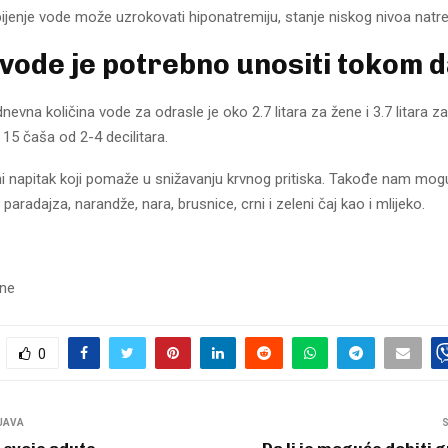
jenje vode može uzrokovati hiponatremiju, stanje niskog nivoa natrei
 vode je potrebno unositi tokom 
evna količina vode za odrasle je oko 2.7 litara za žene i 3.7 litara 
o 15 čaša od 2-4 decilitara.
ini napitak koji pomaže u snižavanju krvnog pritiska. Takođe nam mog
paradajza, narandže, nara, brusnice, crni i zeleni čaj kao i mlijeko.
sne
0
JAVA