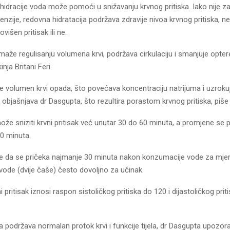
hidracije voda može pomoći u snižavanju krvnog pritiska. Iako nije 
rtenzije, redovna hidratacija podržava zdravije nivoa krvnog pritiska, 
ovišen pritisak ili ne.
maže regulisanju volumena krvi, podržava cirkulaciju i smanjuje opter
nja Britani Feri.
je volumen krvi opada, što povećava koncentraciju natrijuma i uzroku
 objašnjava dr Dasgupta, što rezultira porastom krvnog pritiska, piše
ože sniziti krvni pritisak već unutar 30 do 60 minuta, a promjene se 
0 minuta.
e da se pričeka najmanje 30 minuta nakon konzumacije vode za mjere
vode (dvije čaše) često dovoljno za učinak.
 pritisak iznosi raspon sistoličkog pritiska do 120 i dijastoličkog prit
ja podržava normalan protok krvi i funkcije tijela, dr Dasgupta upozor