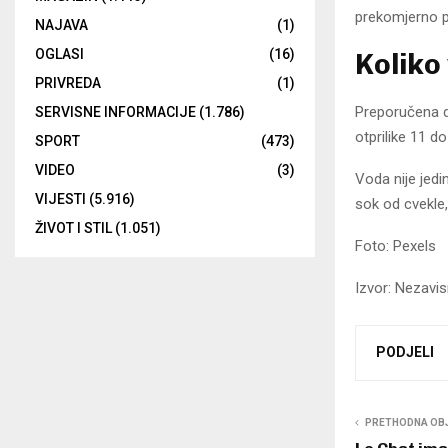
prekomjerno pi
NAJAVA
(1)
OGLASI
(16)
Koliko
PRIVREDA
(1)
Preporučena dn
SERVISNE INFORMACIJE
(1.786)
otprilike 11 d
SPORT
(473)
VIDEO
(3)
Voda nije jed
VIJESTI
(5.916)
sok od cvekle, 
ŽIVOT I STIL
(1.051)
Foto: Pexels
Izvor: Nezavi
PODJELI
PRETHODNA OB