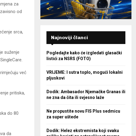
zamjena za
nezavisno od
ećenje srca,
Najnoviji članci
je suženje
Pogledajte kako će izgledati glasački
listići za NSRS (FOTO)
 SingleCare.
VRIJEME: I sutra toplo, mogući lokalni
primjećuju već
pljuskovi
Dodik: Ambasador Njemačke Granas ili
nje pritiska,
ne zna da čita ili svjesno laže
Ne propustite novu FIS Plus sedmicu
iska do 80
za super uštede
Dodik: Helez ekstremista koji svaku
ava da