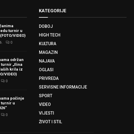
KATEGORIJE
ačanima
DOBOJ
redu turnir u
HIGH TECH
 (FOTO/VIDEO)
6.
0
KULTURA
MAGAZIN
hama održan
NAJAVA
turnir „Ilina
aših krila iz
OGLASI
TO/VIDEO)
PRIVREDA
0
SERVISNE INFORMACIJE
SPORT
hama počinje
 turnir u
VIDEO
026“
VIJESTI
0
ŽIVOT I STIL