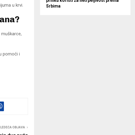
priliku koristi za netrpeljivost prema
juma u krvi.
Srbima
dana?
za muškarce,
u pomoći i
SLEDEĆA OBJAVA