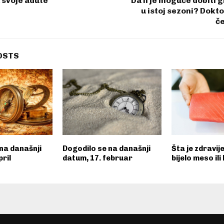
 svoje adute
Da li je moguće dobiti g
u istoj sezoni? Dokto
če
OSTS
na današnji
Dogodilo se na današnji
Šta je zdravije
pril
datum, 17. februar
bijelo meso ili