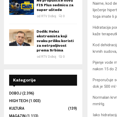
Ne propustite novu
Naime, kod de
FIS Plus sedmicu za
super uštede
liječenje hipe
toga imate li p
od
RTV Doboj
0
Hidratacija po
Dodik: Helez
kaže terapeutki
ekstremista koji
svaku priliku koristi
Kod dehidraci
za netrpeljivost
prema Srbima
krvnih sudova,
od
RTV Doboj
0
Pijenje vode m
nakon 15 do 2
Kategorije
Preporučuje s
dok je 500 ml 
DOBOJ
(2.396)
Normalan krvni
HIGH TECH
(1.003)
mmHg.
KULTURA
(139)
Iako hidrataci
MAGAZIN
(1.113)