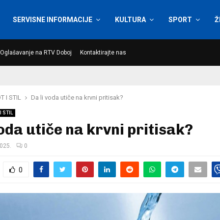
SERVISNE INFORMACIJE
KULTURA
SPORT
Ž
Oglašavanje na RTV Doboj
Kontaktirajte nas
T I STIL
Da li voda utiče na krvni pritisak?
I STIL
voda utiče na krvni pritisak?
2025.
0
0