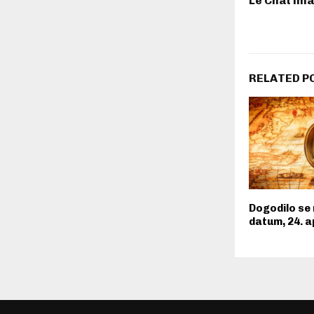
Le Chat ima
RELATED P
Dogodilo se 
datum, 24. a