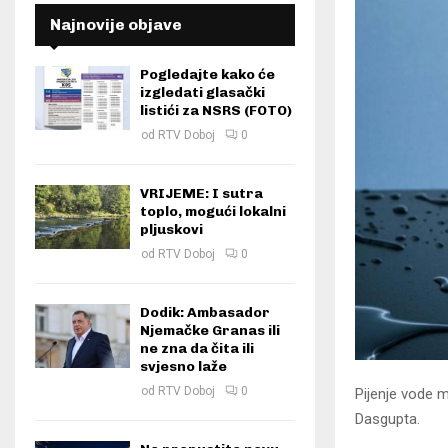
Najnovije objave
Pogledajte kako će
izgledati glasački
listići za NSRS (FOTO)
od
RTV Doboj
0
VRIJEME: I sutra
toplo, mogući lokalni
pljuskovi
od
RTV Doboj
0
Dodik: Ambasador
Njemačke Granas ili
ne zna da čita ili
svjesno laže
od
RTV Doboj
0
Pijenje vode m
Dasgupta.