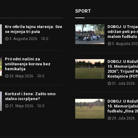
SPORT
Krv otkrila tajnu starenja: Sve
DOBOJ: U Trnj
se mijenja tri puta
održan peti po 
malom fudbalu
3. Augusta 2026.
0
3. Augusta 202
Prirodni načini za
DOBOJ: U Kožu
uništavanje korova bez
15. Memorijalni 
hemikalija
2026“; Trijumf N
25. Maja 2026.
0
Kostajnice (FO
31. Jula 2026.
Kortizol i žene: Zašto smo
stalno iscrpljene?
DOBOJ: U Kožu
21. Maja 2026.
0
15. Memorijalni
fudbalu „Ilina 2
29. Jula 2026.