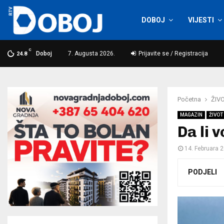
DOBOJ
VIJESTI
C
Doboj
7. Augusta 2026.
Prijavite se / Registracija
24.8
Početna
ŽIVO
MAGAZIN
ŽIVOT 
Da li 
14. Februara 
PODJELI