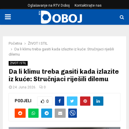
Oglašavanje na RTV Doboj
Kontaktirajte nas
PRIMARY
MENU
Početna
ŽIVOT I STIL
Da li klimu treba gasiti kada izlazite iz kuće: Stručnjaci riješili
dilemu
ŽIVOT I STIL
Da li klimu treba gasiti kada izlazite
iz kuće: Stručnjaci riješili dilemu
24. Juna 2026.
0
PODJELI
0