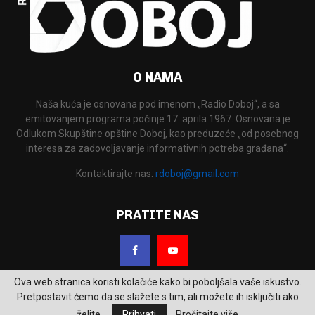
O NAMA
Naša kuća je osnovana pod imenom „Radio Doboj“, a sa
emitovanjem programa počinje 17. aprila 1967. Osnovana je
Odlukom Skupštine opštine Doboj, kao preduzeće „od posebnog
interesa za zadovoljavanje informativnih potreba građana“.
Kontaktirajte nas:
rdoboj@gmail.com
PRATITE NAS
Ova web stranica koristi kolačiće kako bi poboljšala vaše iskustvo.
Pretpostavit ćemo da se slažete s tim, ali možete ih isključiti ako
želite.
Prihvati
Pročitajte više
2026 - RTV Doboj. Sva prava zadržana.