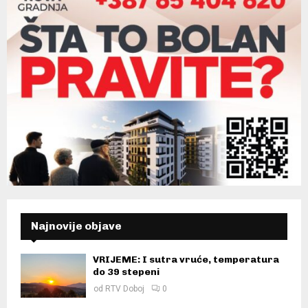
Najnovije objave
VRIJEME: I sutra vruće, temperatura
do 39 stepeni
od
RTV Doboj
0