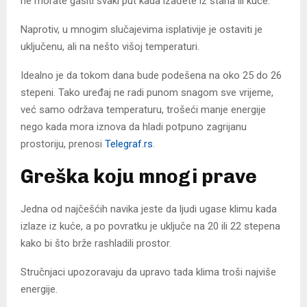
ne morate gasiti svaki put kada izađete iz stana ili kuće.
Naprotiv, u mnogim slučajevima isplativije je ostaviti je
uključenu, ali na nešto višoj temperaturi.
Idealno je da tokom dana bude podešena na oko 25 do 26
stepeni. Tako uređaj ne radi punom snagom sve vrijeme,
već samo održava temperaturu, trošeći manje energije
nego kada mora iznova da hladi potpuno zagrijanu
prostoriju, prenosi
Telegraf.rs
.
Greška koju mnogi prave
Jedna od najčešćih navika jeste da ljudi ugase klimu kada
izlaze iz kuće, a po povratku je uključe na 20 ili 22 stepena
kako bi što brže rashladili prostor.
Stručnjaci upozoravaju da upravo tada klima troši najviše
energije.