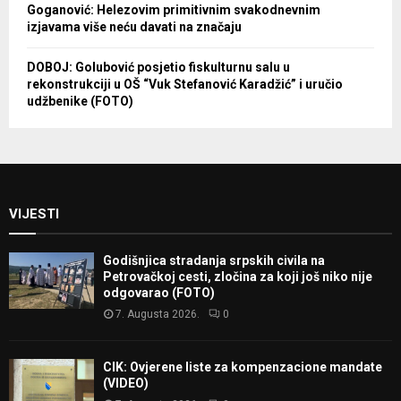
Goganović: Helezovim primitivnim svakodnevnim
izjavama više neću davati na značaju
DOBOJ: Golubović posjetio fiskulturnu salu u
rekonstrukciji u OŠ “Vuk Stefanović Karadžić” i uručio
udžbenike (FOTO)
VIJESTI
Godišnjica stradanja srpskih civila na
Petrovačkoj cesti, zločina za koji još niko nije
odgovarao (FOTO)
7. Augusta 2026.
0
CIK: Ovjerene liste za kompenzacione mandate
(VIDEO)