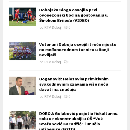
Dobojska Sloga osvojila prvi
ovosezonski bod na gostovanju u
Širokom Brijegu (VIDEO)
od
RTV Doboj
0
Veterani Doboja osvojili treće mjesto
na međunarodnom turniru u Banji
Koviljači
od
RTV Doboj
0
Goganović: Helezovim primitivnim
svakodnevnim izjavama više neću
davati na značaju
od
RTV Doboj
0
DOBOJ: Golubović posjetio fiskulturnu
salu u rekonstrukciji u OŠ “Vuk
Stefanović Karadžić” i uručio
udžbenike (FOTO)