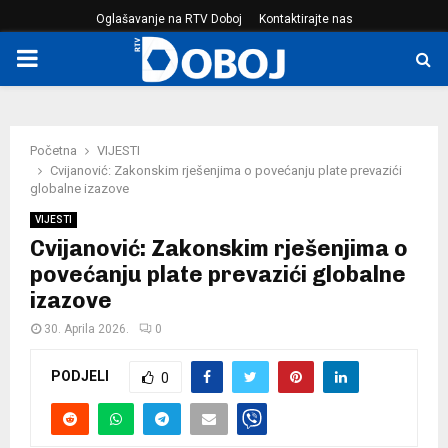
Oglašavanje na RTV Doboj
Kontaktirajte nas
PRIMARY
MENU
Početna
VIJESTI
Cvijanović: Zakonskim rješenjima o povećanju plate prevazići
globalne izazove
VIJESTI
Cvijanović: Zakonskim rješenjima o
povećanju plate prevazići globalne
izazove
30. Aprila 2026.
0
PODJELI
0