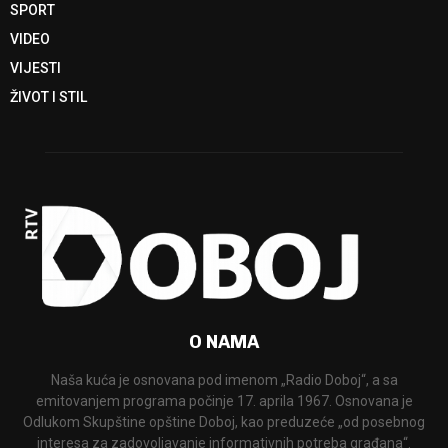
SPORT
VIDEO
VIJESTI
ŽIVOT I STIL
O NAMA
Naša kuća je osnovana pod imenom „Radio Doboj“, a sa
emitovanjem programa počinje 17. aprila 1967. Osnovana je
Odlukom Skupštine opštine Doboj, kao preduzeće „od posebnog
interesa za zadovoljavanje informativnih potreba građana“.