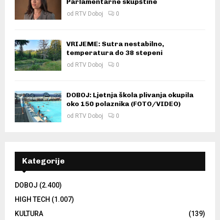
Parlamentarne skupštine
od
RTV Doboj
0
VRIJEME: Sutra nestabilno,
temperatura do 38 stepeni
od
RTV Doboj
0
DOBOJ: Ljetnja škola plivanja okupila
oko 150 polaznika (FOTO/VIDEO)
od
RTV Doboj
0
Kategorije
DOBOJ
(2.400)
HIGH TECH
(1.007)
KULTURA
(139)