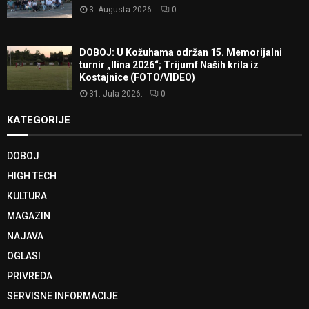
3. Augusta 2026.
0
DOBOJ: U Kožuhama održan 15. Memorijalni
turnir „Ilina 2026“; Trijumf Naših krila iz
Kostajnice (FOTO/VIDEO)
31. Jula 2026.
0
KATEGORIJE
DOBOJ
HIGH TECH
KULTURA
MAGAZIN
NAJAVA
OGLASI
PRIVREDA
SERVISNE INFORMACIJE