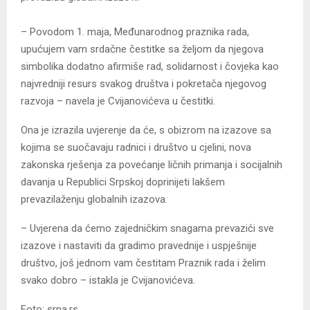
– Povodom 1. maja, Međunarodnog praznika rada,
upućujem vam srdačne čestitke sa željom da njegova
simbolika dodatno afirmiše rad, solidarnost i čovjeka kao
najvredniji resurs svakog društva i pokretača njegovog
razvoja – navela je Cvijanovićeva u čestitki.
Ona je izrazila uvjerenje da će, s obizrom na izazove sa
kojima se suočavaju radnici i društvo u cjelini, nova
zakonska rješenja za povećanje ličnih primanja i socijalnih
davanja u Republici Srpskoj doprinijeti lakšem
prevazilaženju globalnih izazova.
– Uvjerena da ćemo zajedničkim snagama prevazići sve
izazove i nastaviti da gradimo pravednije i uspješnije
društvo, još jednom vam čestitam Praznik rada i želim
svako dobro – istakla je Cvijanovićeva.
Foto: srna.rs