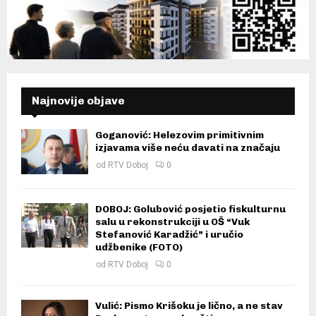
Najnovije objave
Goganović: Helezovim primitivnim
izjavama više neću davati na značaju
od
RTV Doboj
0
DOBOJ: Golubović posjetio fiskulturnu
salu u rekonstrukciji u OŠ “Vuk
Stefanović Karadžić” i uručio
udžbenike (FOTO)
od
RTV Doboj
0
Vulić: Pismo Krišoku je lično, a ne stav