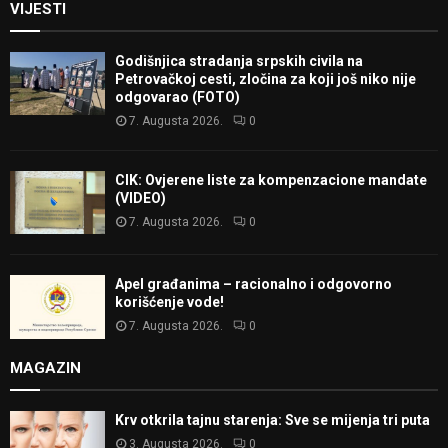
VIJESTI
Godišnjica stradanja srpskih civila na
Petrovačkoj cesti, zločina za koji još niko nije
odgovarao (FOTO)
7. Augusta 2026.
0
CIK: Ovjerene liste za kompenzacione mandate
(VIDEO)
7. Augusta 2026.
0
Apel građanima – racionalno i odgovorno
korišćenje vode!
7. Augusta 2026.
0
MAGAZIN
Krv otkrila tajnu starenja: Sve se mijenja tri puta
3. Augusta 2026.
0