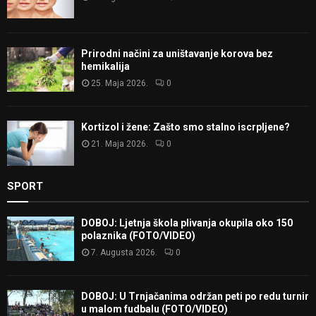
Prirodni načini za uništavanje korova bez
hemikalija
25. Maja 2026.
0
Kortizol i žene: Zašto smo stalno iscrpljene?
21. Maja 2026.
0
SPORT
DOBOJ: Ljetnja škola plivanja okupila oko 150
polaznika (FOTO/VIDEO)
7. Augusta 2026.
0
DOBOJ: U Trnjačanima održan peti po redu turnir
u malom fudbalu (FOTO/VIDEO)