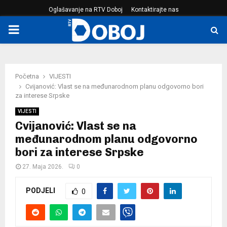
Oglašavanje na RTV Doboj
Kontaktirajte nas
PRIMARY
MENU
Početna
VIJESTI
Cvijanović: Vlast se na međunarodnom planu odgovorno bori
za interese Srpske
VIJESTI
Cvijanović: Vlast se na
međunarodnom planu odgovorno
bori za interese Srpske
27. Maja 2026.
0
PODJELI
0