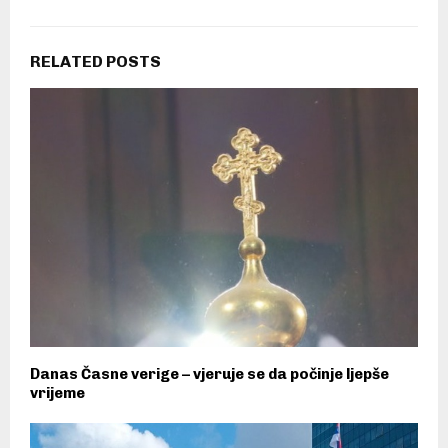
RELATED POSTS
Danas Časne verige – vjeruje se da počinje ljepše
vrijeme