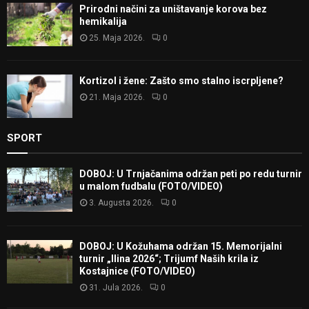
Prirodni načini za uništavanje korova bez
hemikalija
25. Maja 2026.
0
Kortizol i žene: Zašto smo stalno iscrpljene?
21. Maja 2026.
0
SPORT
DOBOJ: U Trnjačanima održan peti po redu turnir
u malom fudbalu (FOTO/VIDEO)
3. Augusta 2026.
0
DOBOJ: U Kožuhama održan 15. Memorijalni
turnir „Ilina 2026“; Trijumf Naših krila iz
Kostajnice (FOTO/VIDEO)
31. Jula 2026.
0