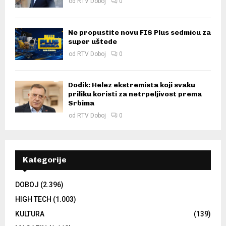
od
RTV Doboj
0
Ne propustite novu FIS Plus sedmicu za
super uštede
od
RTV Doboj
0
Dodik: Helez ekstremista koji svaku
priliku koristi za netrpeljivost prema
Srbima
od
RTV Doboj
0
Kategorije
DOBOJ
(2.396)
HIGH TECH
(1.003)
KULTURA
(139)