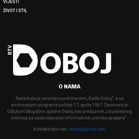
VIJESTI
ŽIVOT I STIL
O NAMA
Naša kuća je osnovana pod imenom „Radio Doboj“, a sa
emitovanjem programa počinje 17. aprila 1967. Osnovana je
Odlukom Skupštine opštine Doboj, kao preduzeće „od posebnog
interesa za zadovoljavanje informativnih potreba građana“.
Kontaktirajte nas:
rdoboj@gmail.com