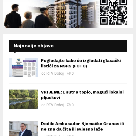
Najnovije objave
Pogledajte kako će izgledati glasački
listići za NSRS (FOTO)
od
RTV Doboj
0
VRIJEME: I sutra toplo, mogući lokalni
pljuskovi
od
RTV Doboj
0
Dodik: Ambasador Njemačke Granas ili
ne zna da čita ili svjesno laže