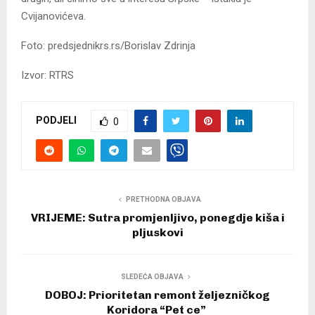
Cvijanovićeva.
Foto: predsjednikrs.rs/Borislav Zdrinja
Izvor: RTRS
PODJELI
0
PRETHODNA OBJAVA
VRIJEME: Sutra promjenljivo, ponegdje kiša i
pljuskovi
SLEDEĆA OBJAVA
DOBOJ: Prioritetan remont željezničkog
Koridora “Pet ce”