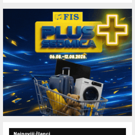
C
H
Najnoviji članci