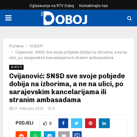
Oglašavanje na RTV Doboj
Kontaktirajte nas
PRIMARY
MENU
Početna
VIJESTI
Cvijanović: SNSD sve svoje pobjede dobija na izborima, a ne na
ulici, po sarajevskim kancelarijama ili stranim ambasadama
VIJESTI
Cvijanović: SNSD sve svoje pobjede
dobija na izborima, a ne na ulici, po
sarajevskim kancelarijama ili
stranim ambasadama
21. Februara 2025.
0
PODJELI
0