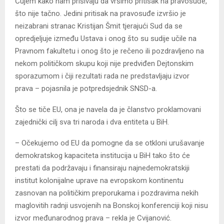
Čujem kako nam prišivaju da vršimo pritisak na pravosuđe,
što nije tačno. Јedini pritisak na pravosuđe izvršio je
neizabrani stranac Kristijan Šmit tjerajući Sud da se
opredjeljuje između Ustava i onog što su sudije učile na
Pravnom fakultetu i onog što je rečeno ili pozdravljeno na
nekom političkom skupu koji nije predviđen Dejtonskim
sporazumom i čiji rezultati rada ne predstavljaju izvor
prava – pojasnila je potpredsjednik SNSD-a.
Što se tiče EU, ona je navela da je članstvo proklamovani
zajednički cilj sva tri naroda i dva entiteta u BiH.
– Očekujemo od EU da pomogne da se otkloni urušavanje
demokratskog kapaciteta institucija u BiH tako što će
prestati da podržavaju i finansiraju najnedemokratskiji
institut kolonijalne uprave na evropskom kontinentu
zasnovan na političkim preporukama i pozdravima nekih
maglovitih radnji usvojenih na Bonskoj konferenciji koji nisu
izvor međunarodnog prava – rekla je Cvijanović.