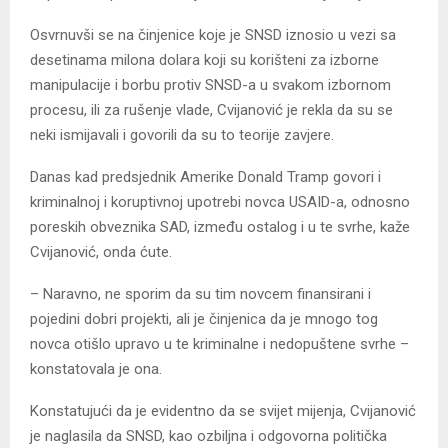
Osvrnuvši se na činjenice koje je SNSD iznosio u vezi sa
desetinama milona dolara koji su korišteni za izborne
manipulacije i borbu protiv SNSD-a u svakom izbornom
procesu, ili za rušenje vlade, Cvijanović je rekla da su se
neki ismijavali i govorili da su to teorije zavjere.
Danas kad predsjednik Amerike Donald Tramp govori i
kriminalnoj i koruptivnoj upotrebi novca USAID-a, odnosno
poreskih obveznika SAD, između ostalog i u te svrhe, kaže
Cvijanović, onda ćute.
– Naravno, ne sporim da su tim novcem finansirani i
pojedini dobri projekti, ali je činjenica da je mnogo tog
novca otišlo upravo u te kriminalne i nedopuštene svrhe –
konstatovala je ona.
Konstatujući da je evidentno da se svijet mijenja, Cvijanović
je naglasila da SNSD, kao ozbiljna i odgovorna politička