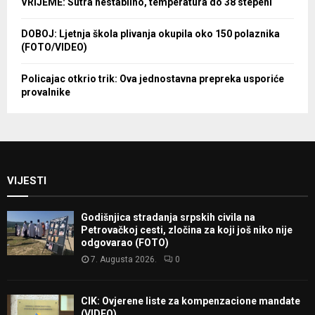
VRIJEME: Sutra nestabilno, temperatura do 38 stepeni
DOBOJ: Ljetnja škola plivanja okupila oko 150 polaznika
(FOTO/VIDEO)
Policajac otkrio trik: Ova jednostavna prepreka usporiće
provalnike
VIJESTI
Godišnjica stradanja srpskih civila na
Petrovačkoj cesti, zločina za koji još niko nije
odgovarao (FOTO)
7. Augusta 2026.
0
CIK: Ovjerene liste za kompenzacione mandate
(VIDEO)