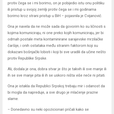
protiv čega se i mi borimo, on je pobijedio istu onu politiku
ili pristup u svojoj zemlji protiv čega se i mi godinama
borimo kroz strani pristup u BiH – pojasnila je Cvijanović.
Ona je navela da ne može sada da govorim ko su ličnosti s
kojima komuniciraju, ni one preko kojih komuniciraju, jer bi
odmah postale meta kontaminirane sarajevske mrzilačke
čaršije, i onih ostataka među stranim faktorom koji su
dokazani bošnjački lobisti i koji bi sve uradili da učine nešto
protiv Republike Srpske.
Ali, dodala je ona, dobra stvar je što je takvih ili sve manje ili
ih se sve manje pita ili ih se uskoro ništa više neće ni pitati.
Ona je istakla da Republici Srpskoj trebaju mir i odanost da
bi mogla da napreduje, a sve drugo je mlaćenje prazne
slame.
– Donedavno su neki opozicionari pričali kako se