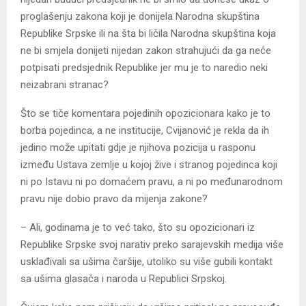
proglašenju zakona koji je donijela Narodna skupština
Republike Srpske ili na šta bi ličila Narodna skupština koja
ne bi smjela donijeti nijedan zakon strahujući da ga neće
potpisati predsjednik Republike jer mu je to naredio neki
neizabrani stranac?
Što se tiče komentara pojedinih opozicionara kako je to
borba pojedinca, a ne institucije, Cvijanović je rekla da ih
jedino može upitati gdje je njihova pozicija u rasponu
između Ustava zemlje u kojoj žive i stranog pojedinca koji
ni po Istavu ni po domaćem pravu, a ni po međunarodnom
pravu nije dobio pravo da mijenja zakone?
– Ali, godinama je to već tako, što su opozicionari iz
Republike Srpske svoj narativ preko sarajevskih medija više
usklađivali sa ušima čaršije, utoliko su više gubili kontakt
sa ušima glasača i naroda u Republici Srpskoj.