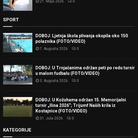
21. Maja 2026.
0
SPORT
DOBOJ: Ljetnja škola plivanja okupila oko 150
polaznika (FOTO/VIDEO)
7. Augusta 2026.
0
DOBOJ: U Trnjačanima održan peti po redu turnir
u malom fudbalu (FOTO/VIDEO)
3. Augusta 2026.
0
DOBOJ: U Kožuhama održan 15. Memorijalni
turnir „Ilina 2026“; Trijumf Naših krila iz
Kostajnice (FOTO/VIDEO)
31. Jula 2026.
0
KATEGORIJE