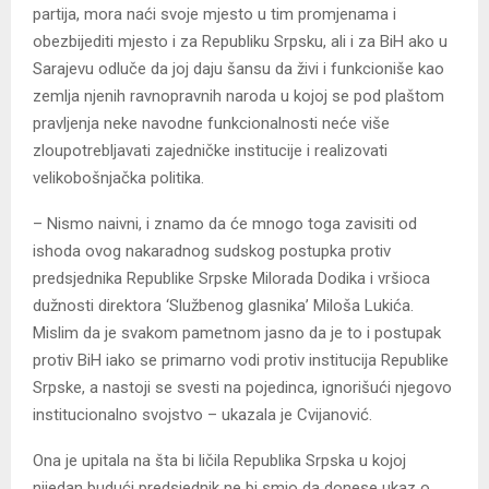
partija, mora naći svoje mjesto u tim promjenama i
obezbijediti mjesto i za Republiku Srpsku, ali i za BiH ako u
Sarajevu odluče da joj daju šansu da živi i funkcioniše kao
zemlja njenih ravnopravnih naroda u kojoj se pod plaštom
pravljenja neke navodne funkcionalnosti neće više
zloupotrebljavati zajedničke institucije i realizovati
velikobošnjačka politika.
– Nismo naivni, i znamo da će mnogo toga zavisiti od
ishoda ovog nakaradnog sudskog postupka protiv
predsjednika Republike Srpske Milorada Dodika i vršioca
dužnosti direktora ‘Službenog glasnika’ Miloša Lukića.
Mislim da je svakom pametnom jasno da je to i postupak
protiv BiH iako se primarno vodi protiv institucija Republike
Srpske, a nastoji se svesti na pojedinca, ignorišući njegovo
institucionalno svojstvo – ukazala je Cvijanović.
Ona je upitala na šta bi ličila Republika Srpska u kojoj
nijedan budući predsjednik ne bi smio da donese ukaz o