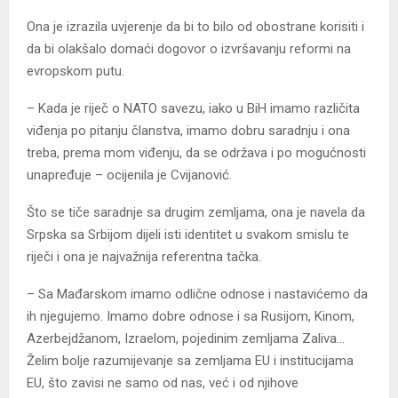
Ona je izrazila uvjerenje da bi to bilo od obostrane korisiti i
da bi olakšalo domaći dogovor o izvršavanju reformi na
evropskom putu.
– Kada je riječ o NATO savezu, iako u BiH imamo različita
viđenja po pitanju članstva, imamo dobru saradnju i ona
treba, prema mom viđenju, da se održava i po mogućnosti
unapređuje – ocijenila je Cvijanović.
Što se tiče saradnje sa drugim zemljama, ona je navela da
Srpska sa Srbijom dijeli isti identitet u svakom smislu te
riječi i ona je najvažnija referentna tačka.
– Sa Mađarskom imamo odlične odnose i nastavićemo da
ih njegujemo. Imamo dobre odnose i sa Rusijom, Kinom,
Azerbejdžanom, Izraelom, pojedinim zemljama Zaliva…
Želim bolje razumijevanje sa zemljama EU i institucijama
EU, što zavisi ne samo od nas, već i od njihove