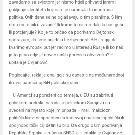
zavađamo sa svijetom jer nismo htjeli prihvatiti jaram i
gubljenje identiteta koji nam je nametala ta inostrana
politika. Ovih dana se ne oglašavaju o tim pitanjima. S kim
smo mi to bili u zavadi? Ili kome to nismo dali da nas guši
ili potcjenjuje? Ko je to pričao da podrivamo Dejtonski
sporazum, da smo prijetnja bezbjednosti BiH i regiji, da
kvarimo evropski put jer radimo u interesu Rusije ili ko nas
je to pitao gdje je novac naših poreskih obveznika? –
upitala je Cvijanović.
Pogledajte, rekla je ona, gdje su danas ti na međunarodnoj
ili ovoj patetičnoj BiH političkoj sceni.
– U Americi su poraženi do temelja, u EU su zabrinuti
gubitkom podrške naroda, u političkom Sarajevu su
svedeni na mjesto koje im pripada – mali, maliciozni
politički likovi nesposobni da kao svoj unutrašnjopolitički ili
spoljnopolitički cilj definišu bilo šta drugo osim podrivanja
Republike Srpske ili rušenja SNSD-a – istakla je Cvijanović.