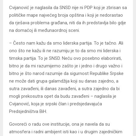
Cvijanović je naglasila da SNSD nije ni PDP koji je zbrisan sa
političke mape najvećeg broja opština i koji je nedorastao
da rješava problema građana, niti da ih predstavlja bilo gdje
na domaćoj ili međunaordnoj sceni.
– Često nam kažu da smo liderska partija. To je tačno. Ali
ono što ne kažu ili ne razumiju je to da smo mi liderska i
timska partija. To je SNSD. Neću ovo posebno elaborirati,
bitno je da mi razumijemo zašto je i jedno i drugo važno i
bitno je što narod razumije da sigurnost Republike Srpske
ne može dati grupa galamdžija koji su danas zajedno, a
sutra zavađeni, ili danas zavađeni, a sutra zajedno da bi
mogli prekosutra opet da budu zavađeni – naglasila je
Cvijanović, koja je srpski član i predsjedavajuća
Predsjedništva BiH.
Govoreći o radu ove institucije, ona je navela da su
atmosfera i radni ambijent isti kao i u drugim zajedničkim