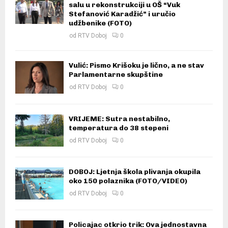
salu u rekonstrukciji u OŠ “Vuk
Stefanović Karadžić” i uručio
udžbenike (FOTO)
od
RTV Doboj
0
Vulić: Pismo Krišoku je lično, a ne stav
Parlamentarne skupštine
od
RTV Doboj
0
VRIJEME: Sutra nestabilno,
temperatura do 38 stepeni
od
RTV Doboj
0
DOBOJ: Ljetnja škola plivanja okupila
oko 150 polaznika (FOTO/VIDEO)
od
RTV Doboj
0
Policajac otkrio trik: Ova jednostavna