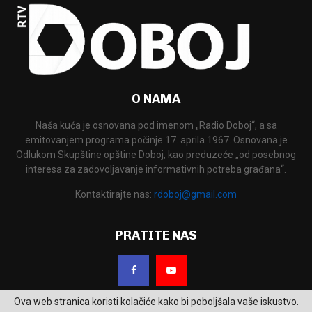
O NAMA
Naša kuća je osnovana pod imenom „Radio Doboj“, a sa
emitovanjem programa počinje 17. aprila 1967. Osnovana je
Odlukom Skupštine opštine Doboj, kao preduzeće „od posebnog
interesa za zadovoljavanje informativnih potreba građana“.
Kontaktirajte nas:
rdoboj@gmail.com
PRATITE NAS
Ova web stranica koristi kolačiće kako bi poboljšala vaše iskustvo.