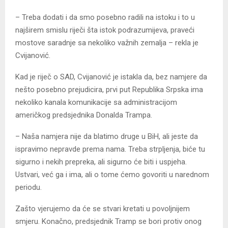
– Treba dodati i da smo posebno radili na istoku i to u
najširem smislu riječi šta istok podrazumijeva, praveći
mostove saradnje sa nekoliko važnih zemalja – rekla je
Cvijanović.
Kad je riječ o SAD, Cvijanović je istakla da, bez namjere da
nešto posebno prejudicira, prvi put Republika Srpska ima
nekoliko kanala komunikacije sa administracijom
američkog predsjednika Donalda Trampa.
– Naša namjera nije da blatimo druge u BiH, ali jeste da
ispravimo nepravde prema nama. Treba strpljenja, biće tu
sigurno i nekih prepreka, ali sigurno će biti i uspjeha.
Ustvari, već ga i ima, ali o tome ćemo govoriti u narednom
periodu.
Zašto vjerujemo da će se stvari kretati u povoljnijem
smjeru. Konačno, predsjednik Tramp se bori protiv onog