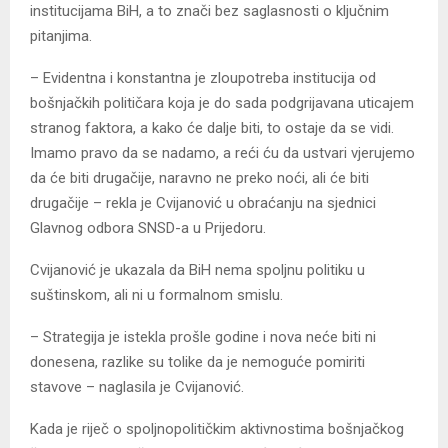
institucijama BiH, a to znači bez saglasnosti o ključnim
pitanjima.
– Evidentna i konstantna je zloupotreba institucija od
bošnjačkih političara koja je do sada podgrijavana uticajem
stranog faktora, a kako će dalje biti, to ostaje da se vidi.
Imamo pravo da se nadamo, a reći ću da ustvari vjerujemo
da će biti drugačije, naravno ne preko noći, ali će biti
drugačije – rekla je Cvijanović u obraćanju na sjednici
Glavnog odbora SNSD-a u Prijedoru.
Cvijanović je ukazala da BiH nema spoljnu politiku u
suštinskom, ali ni u formalnom smislu.
– Strategija je istekla prošle godine i nova neće biti ni
donesena, razlike su tolike da je nemoguće pomiriti
stavove – naglasila je Cvijanović.
Kada je riječ o spoljnopolitičkim aktivnostima bošnjačkog