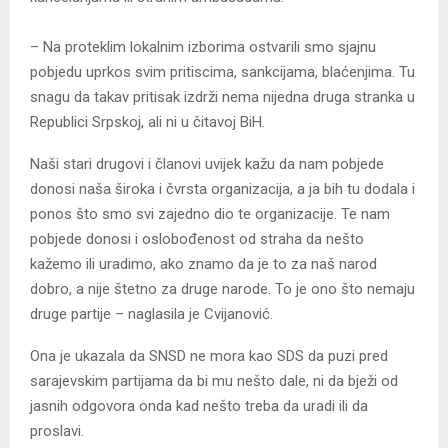
– Na proteklim lokalnim izborima ostvarili smo sjajnu
pobjedu uprkos svim pritiscima, sankcijama, blaćenjima. Tu
snagu da takav pritisak izdrži nema nijedna druga stranka u
Republici Srpskoj, ali ni u čitavoj BiH.
Naši stari drugovi i članovi uvijek kažu da nam pobjede
donosi naša široka i čvrsta organizacija, a ja bih tu dodala i
ponos što smo svi zajedno dio te organizacije. Te nam
pobjede donosi i oslobođenost od straha da nešto
kažemo ili uradimo, ako znamo da je to za naš narod
dobro, a nije štetno za druge narode. To je ono što nemaju
druge partije – naglasila je Cvijanović.
Ona je ukazala da SNSD ne mora kao SDS da puzi pred
sarajevskim partijama da bi mu nešto dale, ni da bježi od
jasnih odgovora onda kad nešto treba da uradi ili da
proslavi.