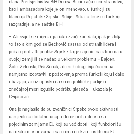
člana Predsjedništva BiH Denisa Bećirovića u inostranstvu,
kao i ambasadora koje je on imenovao, u funkciji su
blaćenja Republike Srpske, Srbije i Srba, a time i u funkciji
razgradnje, a ne zaštite BiH.
– Ali, svijet se mijenja, pa iako zvuči kao šala, ipak je zbilja
to što s kim god se Bećirović sastao od stranih lidera i
pričao protiv Republike Srpske, taj je izgubio na izborima u
svojoj zemlji ili se našao u velikom problemu – Bajden,
Šolc, Zelenski, Riši Sunak, ali i neki drugi čija ću imena
namjerno izostaviti iz poštovanja prema funkciji koju i dalje
obavljaju, ali uz opasku da su im političke partije u
značajnoj mjeri izgubile podršku glasača – ukazala je
Cvijanović.
Ona je naglasila da su zvaničnici Srpske svoje aktivnosti
usmjerili na dodatno unapređenje onih odnosa sa
pojedinim zemljama EU koji su već dobri i koji funkcionišu
na realnim osnovama i sa onima u okviru institucija EU.