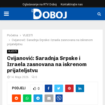
Oglašavanje na RTV Doboj
Kontaktirajte nas
PRIMARY
MENU
Početna
VIJESTI
Cvijanović: Saradnja Srpske i Izraela zasnovana na iskrenom
prijateljstvu
VIJESTI
Cvijanović: Saradnja Srpske i
Izraela zasnovana na iskrenom
prijateljstvu
14. Maja 2026.
0
PODJELI
0