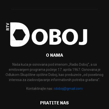
O NAMA
Naša kuća je osnovana pod imenom „Radio Doboj“, a sa
emitovanjem programa počinje 17. aprila 1967. Osnovana je
Odlukom Skupštine opštine Doboj, kao preduzeće „od posebnog
interesa za zadovoljavanje informativnih potreba građana“.
Kontaktirajte nas:
rdoboj@gmail.com
PRATITE NAS