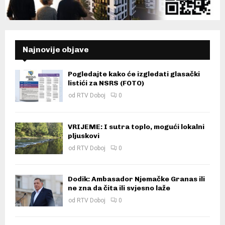
Najnovije objave
Pogledajte kako će izgledati glasački
listići za NSRS (FOTO)
od
RTV Doboj
0
VRIJEME: I sutra toplo, mogući lokalni
pljuskovi
od
RTV Doboj
0
Dodik: Ambasador Njemačke Granas ili
ne zna da čita ili svjesno laže
od
RTV Doboj
0