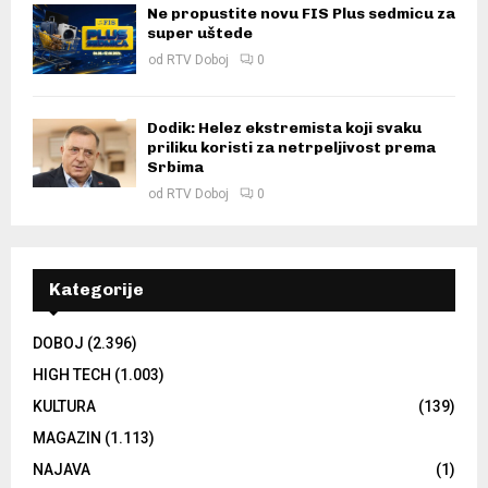
Ne propustite novu FIS Plus sedmicu za
super uštede
od
RTV Doboj
0
Dodik: Helez ekstremista koji svaku
priliku koristi za netrpeljivost prema
Srbima
od
RTV Doboj
0
Kategorije
DOBOJ
(2.396)
HIGH TECH
(1.003)
KULTURA
(139)
MAGAZIN
(1.113)
NAJAVA
(1)