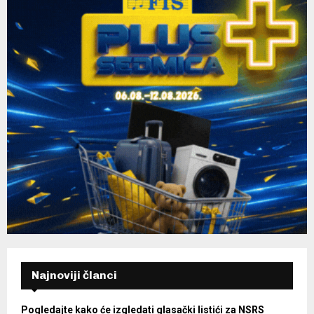
Najnoviji članci
Pogledajte kako će izgledati glasački listići za NSRS