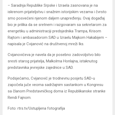
– Saradnja Republike Srpske i Izraela zasnovana je na
iskrenom prijateljstvu i snažnim istorijskim vezama i čvrsto
smo posvećeni njenom daljem unapređenju. Ovaj događaj
bio je prilika da se sretnem i razgovaram sa sekretarom za
energetiku u administraciji predsjednika Trampa, Krisom
Rajtom i ambasadorom SAD u Izraelu Majkom Hakabijem –
napisala je Cvijanović na društvenoj mreži Iks.
Cvijanovićeva je navela da je posebno zadovoljstvo bilo
sresti starog prijatelja, Malkolma Honlajna, istaknutog
predstavnika jevrejske zajednice u SAD.
Podsjećamo, Cvijanović je trodnevnu posjetu SAD-u
započela juče veoma sadržajnim sastankom u Kongresu
sa članom Predstavničkog doma iz Republikanske stranke
Rendi Fajnom.
Foto: rtrs.tv/Ustupljena fotografija