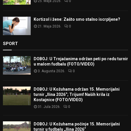
25. Maja 2026.
0
Kortizol i žene: Zašto smo stalno iscrpljene?
21. Maja 2026.
0
SPORT
DOBOJ: U Trnjačanima održan peti po redu turnir
u malom fudbalu (FOTO/VIDEO)
3. Augusta 2026.
0
DOBOJ: U Kožuhama održan 15. Memorijalni
turnir „Ilina 2026“; Trijumf Naših krila iz
Kostajnice (FOTO/VIDEO)
31. Jula 2026.
0
DOBOJ: U Kožuhama počinje 15. Memorijalni
turnir u fudbalu „Ilina 2026“