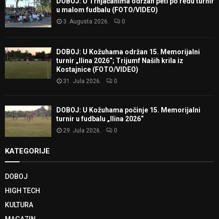
DOBOJ: U Trnjačanima održan peti po redu turnir
u malom fudbalu (FOTO/VIDEO)
3. Augusta 2026.
0
DOBOJ: U Kožuhama održan 15. Memorijalni
turnir „Ilina 2026“; Trijumf Naših krila iz
Kostajnice (FOTO/VIDEO)
31. Jula 2026.
0
DOBOJ: U Kožuhama počinje 15. Memorijalni
turnir u fudbalu „Ilina 2026“
29. Jula 2026.
0
KATEGORIJE
DOBOJ
HIGH TECH
KULTURA
MAGAZIN