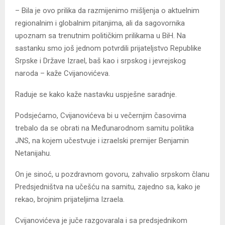
– Bila je ovo prilika da razmijenimo mišljenja o aktuelnim
regionalnim i globalnim pitanjima, ali da sagovornika
upoznam sa trenutnim političkim prilikama u BiH. Na
sastanku smo još jednom potvrdili prijateljstvo Republike
Srpske i Države Izrael, baš kao i srpskog i jevrejskog
naroda – kaže Cvijanovićeva.
Raduje se kako kaže nastavku uspješne saradnje.
Podsjećamo, Cvijanovićeva bi u večernjim časovima
trebalo da se obrati na Međunarodnom samitu politika
ЈNS, na kojem učestvuje i izraelski premijer Benjamin
Netanijahu.
On je sinoć, u pozdravnom govoru, zahvalio srpskom članu
Predsjedništva na učešću na samitu, zajedno sa, kako je
rekao, brojnim prijateljima Izraela.
Cvijanovićeva je juče razgovarala i sa predsjednikom