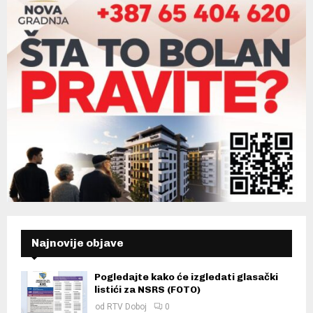
Najnovije objave
Pogledajte kako će izgledati glasački
listići za NSRS (FOTO)
od
RTV Doboj
0