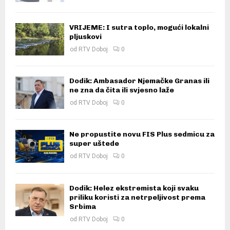
VRIJEME: I sutra toplo, mogući lokalni
pljuskovi
od
RTV Doboj
0
Dodik: Ambasador Njemačke Granas ili
ne zna da čita ili svjesno laže
od
RTV Doboj
0
Ne propustite novu FIS Plus sedmicu za
super uštede
od
RTV Doboj
0
Dodik: Helez ekstremista koji svaku
priliku koristi za netrpeljivost prema
Srbima
od
RTV Doboj
0