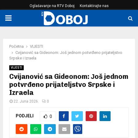
Oglašavanje na RTV Doboj
Kontaktirajte nas
PRIMARY
MENU
Početna
VIJESTI
Cvijanović sa Gideonom: Јoš jednom potvrđeno prijateljstvo
Srpske i Izraela
VIJESTI
Cvijanović sa Gideonom: Јoš jednom
potvrđeno prijateljstvo Srpske i
Izraela
22. Juna 2026.
0
PODJELI
0