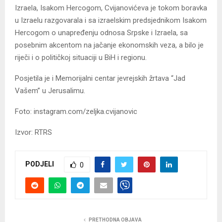
Izraela, Isakom Hercogom, Cvijanovićeva je tokom boravka
u Izraelu razgovarala i sa izraelskim predsjednikom Isakom
Hercogom o unapređenju odnosa Srpske i Izraela, sa
posebnim akcentom na jačanje ekonomskih veza, a bilo je
riječi i o političkoj situaciji u BiH i regionu.
Posjetila je i Memorijalni centar jevrejskih žrtava “Јad
Vašem” u Јerusalimu.
Foto: instagram.com/zeljka.cvijanovic
Izvor: RTRS
PODJELI
0
PRETHODNA OBJAVA