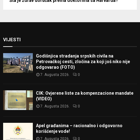
Šta je zdrav doručak prema doktorima sa Harvarda?
VIJESTI
Godišnjica stradanja srpskih civila na
Petrovačkoj cesti, zločina za koji još niko nije
odgovarao (FOTO)
7. Augusta 2026.
0
CIK: Ovjerene liste za kompenzacione mandate
(VIDEO)
7. Augusta 2026.
0
Apel građanima – racionalno i odgovorno
korišćenje vode!
7. Augusta 2026.
0