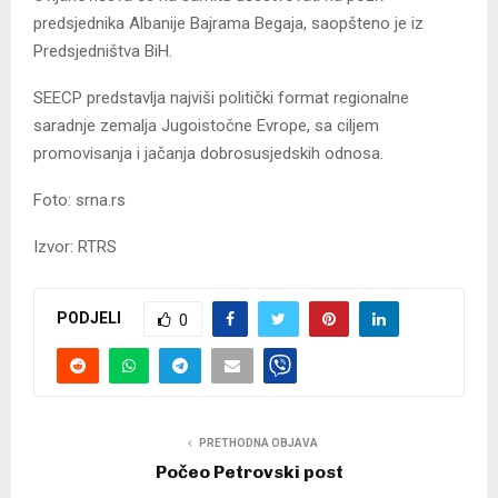
predsjednika Albanije Bajrama Begaja, saopšteno je iz
Predsjedništva BiH.
SEECP predstavlja najviši politički format regionalne
saradnje zemalja Јugoistočne Evrope, sa ciljem
promovisanja i jačanja dobrosusjedskih odnosa.
Foto: srna.rs
Izvor: RTRS
PODJELI
0
PRETHODNA OBJAVA
Počeo Petrovski post