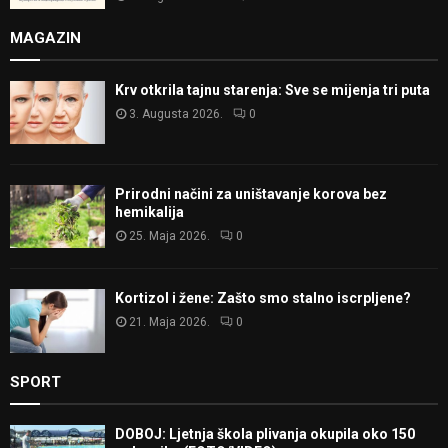
MAGAZIN
Krv otkrila tajnu starenja: Sve se mijenja tri puta
3. Augusta 2026.
0
Prirodni načini za uništavanje korova bez
hemikalija
25. Maja 2026.
0
Kortizol i žene: Zašto smo stalno iscrpljene?
21. Maja 2026.
0
SPORT
DOBOJ: Ljetnja škola plivanja okupila oko 150