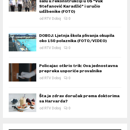
salu u rekonstrukciji u OŠ “Vuk
Stefanović Karadžić” i uručio
udžbenike (FOTO)
od
RTV Doboj
0
DOBOJ: Ljetnja škola plivanja okupila
oko 150 polaznika (FOTO/VIDEO)
od
RTV Doboj
0
Policajac otkrio trik: Ova jednostavna
prepreka usporiće provalnike
od
RTV Doboj
0
Šta je zdrav doručak prema doktorima
sa Harvarda?
od
RTV Doboj
0