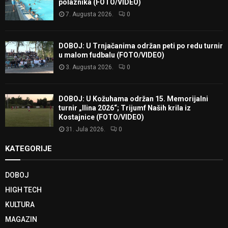
polaznika (FOTO/VIDEO)
7. Augusta 2026.
0
DOBOJ: U Trnjačanima održan peti po redu turnir
u malom fudbalu (FOTO/VIDEO)
3. Augusta 2026.
0
DOBOJ: U Kožuhama održan 15. Memorijalni
turnir „Ilina 2026“; Trijumf Naših krila iz
Kostajnice (FOTO/VIDEO)
31. Jula 2026.
0
KATEGORIJE
DOBOJ
HIGH TECH
KULTURA
MAGAZIN