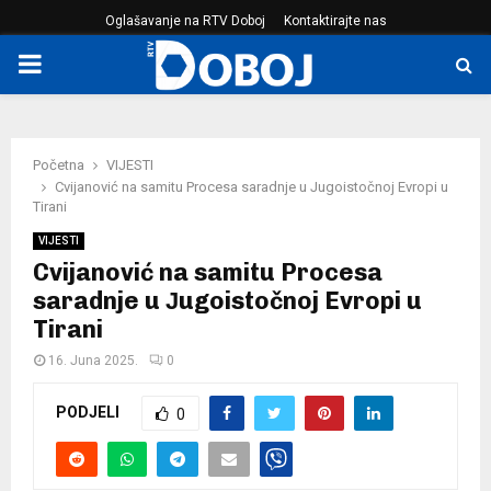
Oglašavanje na RTV Doboj
Kontaktirajte nas
PRIMARY
MENU
Početna
VIJESTI
Cvijanović na samitu Procesa saradnje u Јugoistočnoj Evropi u
Tirani
VIJESTI
Cvijanović na samitu Procesa
saradnje u Јugoistočnoj Evropi u
Tirani
16. Juna 2025.
0
PODJELI
0