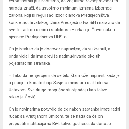
evroatlantski put zaštitimo, da zaštitimo ravnopravnost tri
naroda, znači, da usvojimo minimum izmjena Izbornog
zakona, koji bi regulisao izbor članova Predsjedništva,
konkretno, hrvatskog člana Predsjedništva BiH i naravno da
sve to radimo u miru i stabilnosti – rekao je Čović nakon
sjednice Predsjedništva HNS-a.
On je istakao da je dogovor napravljen, da su krenuli, a
onda vidjeli da ima previše nadmudrivanja oko tih
pojedinačnih stranaka.
– Tako da ne vjerujem da se bilo šta može napraviti kada je
u pitanju rekonstrukcija Savjeta ministara u skladu sa
Ustavom. Sve druge mogućnosti otpadaju kao takve –
rekao je Čović.
On je novinarima potvrdio da će nakon sastanka imati radni
ručak sa Kristijanom Šmitom, te se nada da će on
prepustiti institucijama BiH, kakve god jesu, da donose