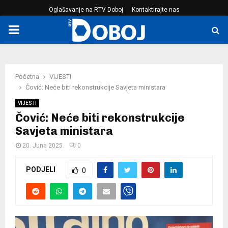
Oglašavanje na RTV Doboj
Kontaktirajte nas
PRIMARY
MENU
Početna
VIJESTI
Čović: Neće biti rekonstrukcije Savjeta ministara
VIJESTI
Čović: Neće biti rekonstrukcije
Savjeta ministara
20. Juna 2025.
0
PODJELI
0