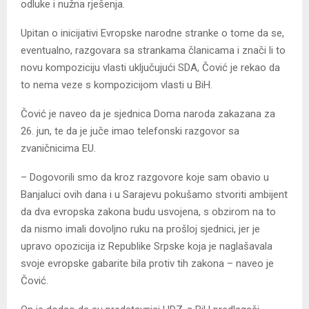
odluke i nužna rješenja.
Upitan o inicijativi Evropske narodne stranke o tome da se,
eventualno, razgovara sa strankama članicama i znači li to
novu kompoziciju vlasti uključujući SDA, Čović je rekao da
to nema veze s kompozicijom vlasti u BiH.
Čović je naveo da je sjednica Doma naroda zakazana za
26. jun, te da je juče imao telefonski razgovor sa
zvaničnicima EU.
– Dogovorili smo da kroz razgovore koje sam obavio u
Banjaluci ovih dana i u Sarajevu pokušamo stvoriti ambijent
da dva evropska zakona budu usvojena, s obzirom na to
da nismo imali dovoljno ruku na prošloj sjednici, jer je
upravo opozicija iz Republike Srpske koja je naglašavala
svoje evropske gabarite bila protiv tih zakona – naveo je
Čović.