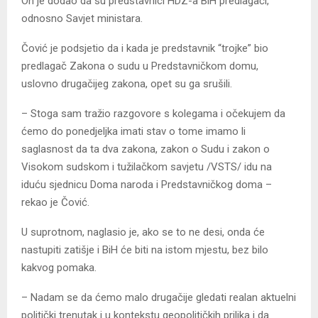
On je dodao da su predstavnici HDZ-a BiH predlagači,
odnosno Savjet ministara.
Čović je podsjetio da i kada je predstavnik “trojke” bio
predlagač Zakona o sudu u Predstavničkom domu,
uslovno drugačijeg zakona, opet su ga srušili.
– Stoga sam tražio razgovore s kolegama i očekujem da
ćemo do ponedjeljka imati stav o tome imamo li
saglasnost da ta dva zakona, zakon o Sudu i zakon o
Visokom sudskom i tužilačkom savjetu /VSTS/ idu na
iduću sjednicu Doma naroda i Predstavničkog doma –
rekao je Čović.
U suprotnom, naglasio je, ako se to ne desi, onda će
nastupiti zatišje i BiH će biti na istom mjestu, bez bilo
kakvog pomaka.
– Nadam se da ćemo malo drugačije gledati realan aktuelni
politički trenutak i u kontekstu geopolitičkih prilika i da