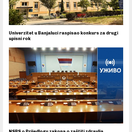
Univerzitet u Banjaluci raspisao konkurs za drugi
upisni rok
NSRS o Prijedlogu zakona o zaštiti zdravlja