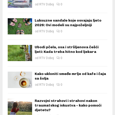
od
RTV Doboj
0
Luksuzne sandale koje osvajaju ljeto
2026: Ovi modeli su najpoželjniji
od
RTV Doboj
0
Ubodi pčela, osa i stršljenova češći
ljeti: Kada treba hitno kod ljekara
od
RTV Doboj
0
Kako ukloniti smeđe mrlje od kafe i čaja
sa šolja
od
RTV Doboj
0
Razvojni strahovi i strahovi nakon
traumatskog iskustva – kako pomoći
djetetu?