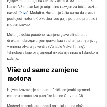
Njegov izbor pao je na GM-ov Vortec 8100, odnosno 8,1-
litarski V8 motor koji je originalno razvijen za teška vozila,
navodi “
Drive
“. Međutim, Hofer nije želio samo da preseli
postojeći motor u Corvetteu, već ga je potpuno preradio i
modernizovao.
Motor je dobio posebno razvijene glave cilindara sa
direktnim ubrizgavanjem goriva, kao i sistem promjenjivog
vremena otvaranja ventila (Variable Valve Timing),
tehnologije koje ovaj agregat nikada nije imao u fabričkom
izdanju.
Više od same zamjene
motora
Najveći izazov nije bio samo fizički smjestiti ogromni
motor u prostor iza putničke kabine Corvette C8.
Moderni sportski automobili oslanjaju se na složenu