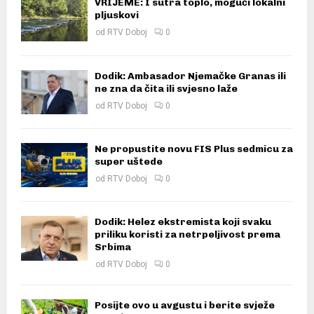
VRIJEME: I sutra toplo, mogući lokalni
pljuskovi
od
RTV Doboj
0
Dodik: Ambasador Njemačke Granas ili
ne zna da čita ili svjesno laže
od
RTV Doboj
0
Ne propustite novu FIS Plus sedmicu za
super uštede
od
RTV Doboj
0
Dodik: Helez ekstremista koji svaku
priliku koristi za netrpeljivost prema
Srbima
od
RTV Doboj
0
Posijte ovo u avgustu i berite svježe