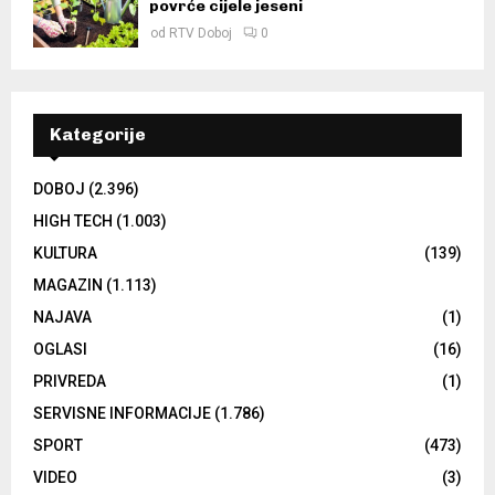
povrće cijele jeseni
od
RTV Doboj
0
Kategorije
DOBOJ
(2.396)
HIGH TECH
(1.003)
KULTURA
(139)
MAGAZIN
(1.113)
NAJAVA
(1)
OGLASI
(16)
PRIVREDA
(1)
SERVISNE INFORMACIJE
(1.786)
SPORT
(473)
VIDEO
(3)