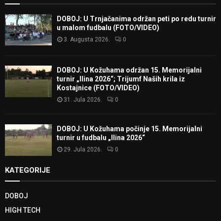
DOBOJ: U Trnjačanima održan peti po redu turnir
u malom fudbalu (FOTO/VIDEO)
3. Augusta 2026.
0
DOBOJ: U Kožuhama održan 15. Memorijalni
turnir „Ilina 2026“; Trijumf Naših krila iz
Kostajnice (FOTO/VIDEO)
31. Jula 2026.
0
DOBOJ: U Kožuhama počinje 15. Memorijalni
turnir u fudbalu „Ilina 2026“
29. Jula 2026.
0
KATEGORIJE
DOBOJ
HIGH TECH