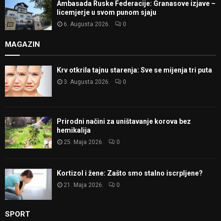
Ambasada Ruske Federacije: Granasove izjave –
licemjerje u svom punom sjaju
6. Augusta 2026.
0
MAGAZIN
Krv otkrila tajnu starenja: Sve se mijenja tri puta
3. Augusta 2026.
0
Prirodni načini za uništavanje korova bez
hemikalija
25. Maja 2026.
0
Kortizol i žene: Zašto smo stalno iscrpljene?
21. Maja 2026.
0
SPORT