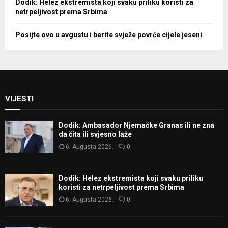
Dodik: Helez ekstremista koji svaku priliku koristi za
netrpeljivost prema Srbima
Posijte ovo u avgustu i berite svježe povrće cijele jeseni
VIJESTI
Dodik: Ambasador Njemačke Granas ili ne zna
da čita ili svjesno laže
6. Augusta 2026.
0
Dodik: Helez ekstremista koji svaku priliku
koristi za netrpeljivost prema Srbima
6. Augusta 2026.
0