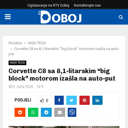
Oglašavanje na RTV Doboj
Kontaktirajte nas
PRIMARY
MENU
Početna
HIGH TECH
Corvette C8 sa 8,1-litarskim “big block” motorom izašla na auto-
put
HIGH TECH
Corvette C8 sa 8,1-litarskim “big
block” motorom izašla na auto-put
3. Juna 2026.
0
PODJELI
0