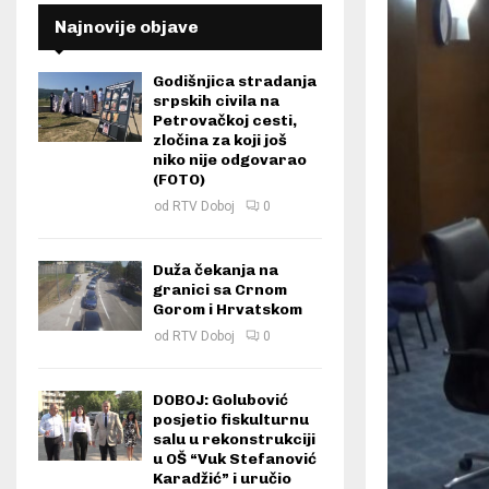
Najnovije objave
Godišnjica stradanja
srpskih civila na
Petrovačkoj cesti,
zločina za koji još
niko nije odgovarao
(FOTO)
od
RTV Doboj
0
Duža čekanja na
granici sa Crnom
Gorom i Hrvatskom
od
RTV Doboj
0
DOBOJ: Golubović
posjetio fiskulturnu
salu u rekonstrukciji
u OŠ “Vuk Stefanović
Karadžić” i uručio