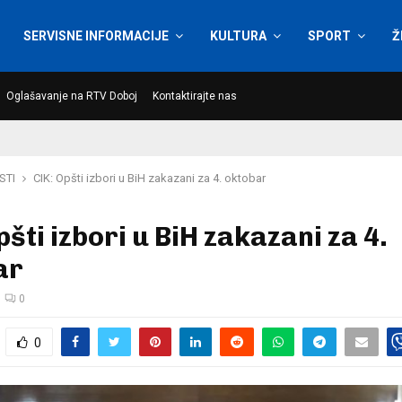
SERVISNE INFORMACIJE
KULTURA
SPORT
Ž
Oglašavanje na RTV Doboj
Kontaktirajte nas
STI
CIK: Opšti izbori u BiH zakazani za 4. oktobar
pšti izbori u BiH zakazani za 4.
ar
0
0