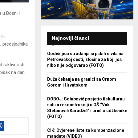
 u Bosni i
iH,
Najnoviji članci
, predsjednika
Godišnjica stradanja srpskih civila na
Petrovačkoj cesti, zločina za koji još
ih aktivnosti
niko nije odgovarao (FOTO)
spisak na dan
Duža čekanja na granici sa Crnom
Gorom i Hrvatskom
DOBOJ: Golubović posjetio fiskulturnu
salu u rekonstrukciji u OŠ “Vuk
Stefanović Karadžić” i uručio udžbenike
(FOTO)
CIK: Ovjerene liste za kompenzacione
mandate (VIDEO)