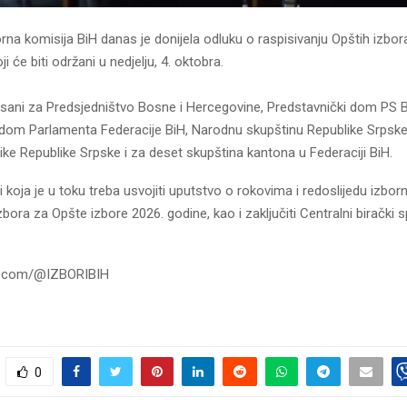
rna komisija BiH danas je donijela odluku o raspisivanju Opštih izbora
i će biti održani u nedjelju, 4. oktobra.
pisani za Predsjedništvo Bosne i Hercegovine, Predstavnički dom PS B
 dom Parlamenta Federacije BiH, Narodnu skupštinu Republike Srpske
ike Republike Srpske i za deset skupština kantona u Federaciji BiH.
i koja je u toku treba usvojiti uputstvo o rokovima i redoslijedu izborn
bora za Opšte izbore 2026. godine, kao i zaključiti Centralni birački 
e.com/@IZBORIBIH
0