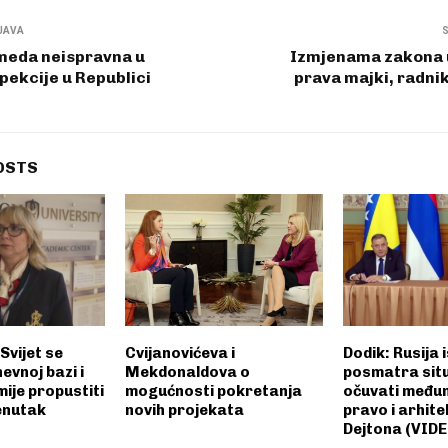
JAVA
 meda neispravna u
Izmjenama zakona u
spekcije u Republici
prava majki, radnik
OSTS
 Svijet se
Cvijanovićeva i
Dodik: Rusija
evnoj bazi i
Mekdonaldova o
posmatra situa
ije propustiti
mogućnosti pokretanja
očuvati među
renutak
novih projekata
pravo i arhit
Dejtona (VIDE