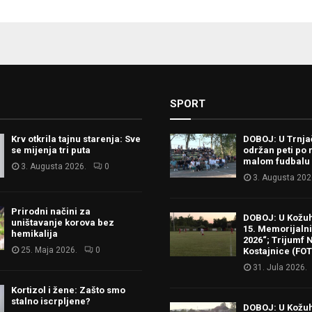
SPORT
Krv otkrila tajnu starenja: Sve
DOBOJ: U Trnj
se mijenja tri puta
održan peti po 
malom fudbalu
3. Augusta 2026.
0
3. Augusta 202
Prirodni načini za
DOBOJ: U Kožu
uništavanje korova bez
15. Memorijalni 
hemikalija
2026“; Trijumf N
25. Maja 2026.
0
Kostajnice (FO
31. Jula 2026.
Kortizol i žene: Zašto smo
stalno iscrpljene?
DOBOJ: U Kožu