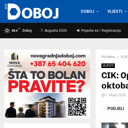
DOBOJ
VIJESTI
C
Doboj
7. Augusta 2026.
Prijavite se / Registracija
28.4
Početna
VIJE
VIJESTI
CIK: O
oktob
7. Maja 2026.
PODJELI