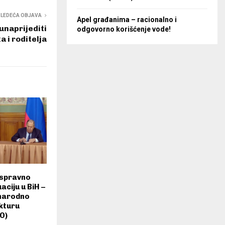
SLEDEĆA OBJAVA
Apel građanima – racionalno i
naprijediti
odgovorno korišćenje vode!
a i roditelja
 ispravno
ciju u BiH –
narodno
ekturu
O)