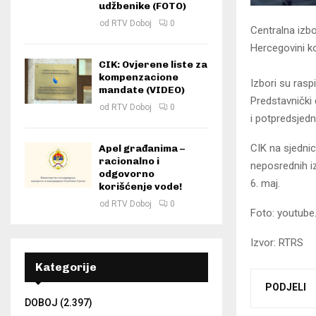
udžbenike (FOTO)
od
RTV Doboj
0
Centralna izbo
Hercegovini koj
CIK: Ovjerene liste za
kompenzacione
Izbori su ras
mandate (VIDEO)
Predstavnički
od
RTV Doboj
0
i potpredsjedn
CIK na sjednic
Apel građanima –
racionalno i
neposrednih iz
odgovorno
6. maj.
korišćenje vode!
od
RTV Doboj
0
Foto: youtub
Izvor: RTRS
Kategorije
PODJELI
DOBOJ
(2.397)