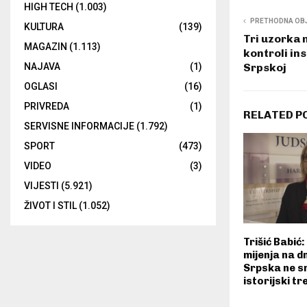
HIGH TECH
(1.003)
PRETHODNA OB
KULTURA
(139)
Tri uzorka
MAGAZIN
(1.113)
kontroli in
Srpskoj
NAJAVA
(1)
OGLASI
(16)
PRIVREDA
(1)
RELATED P
SERVISNE INFORMACIJE
(1.792)
SPORT
(473)
VIDEO
(3)
VIJESTI
(5.921)
ŽIVOT I STIL
(1.052)
Trišić Babić:
mijenja na dn
Srpska ne sm
istorijski t