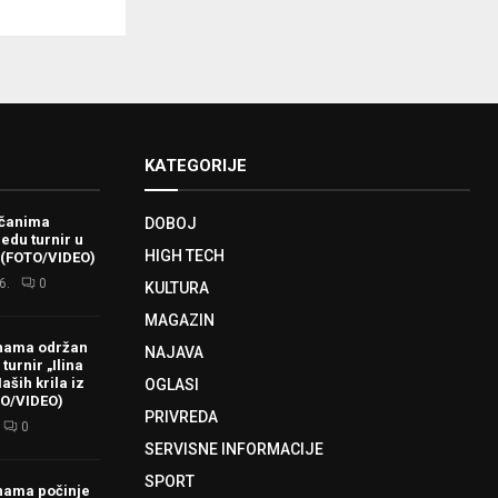
KATEGORIJE
ačanima
DOBOJ
redu turnir u
HIGH TECH
 (FOTO/VIDEO)
6.
0
KULTURA
MAGAZIN
hama održan
NAJAVA
turnir „Ilina
aših krila iz
OGLASI
TO/VIDEO)
PRIVREDA
0
SERVISNE INFORMACIJE
SPORT
hama počinje