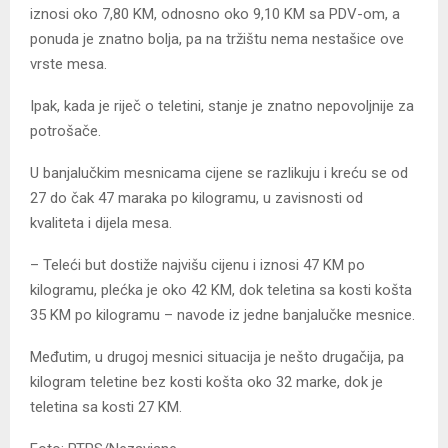
iznosi oko 7,80 KM, odnosno oko 9,10 KM sa PDV-om, a
ponuda je znatno bolja, pa na tržištu nema nestašice ove
vrste mesa.
Ipak, kada je riječ o teletini, stanje je znatno nepovoljnije za
potrošače.
U banjalučkim mesnicama cijene se razlikuju i kreću se od
27 do čak 47 maraka po kilogramu, u zavisnosti od
kvaliteta i dijela mesa.
– Teleći but dostiže najvišu cijenu i iznosi 47 KM po
kilogramu, plećka je oko 42 KM, dok teletina sa kosti košta
35 KM po kilogramu – navode iz jedne banjalučke mesnice.
Međutim, u drugoj mesnici situacija je nešto drugačija, pa
kilogram teletine bez kosti košta oko 32 marke, dok je
teletina sa kosti 27 KM.