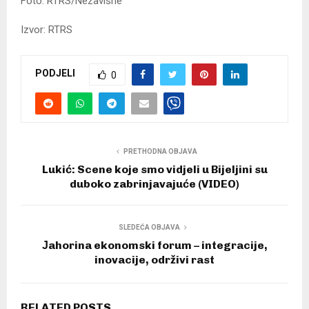
Foto: RTRS/Nezavisne
Izvor: RTRS
PODJELI
0
PRETHODNA OBJAVA
Lukić: Scene koje smo vidjeli u Bijeljini su
duboko zabrinjavajuće (VIDEO)
SLEDEĆA OBJAVA
Јahorina ekonomski forum – integracije,
inovacije, održivi rast
RELATED POSTS