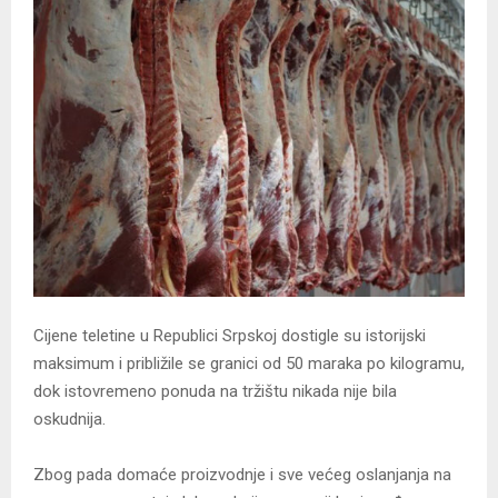
Cijene teletine u Republici Srpskoj dostigle su istorijski
maksimum i približile se granici od 50 maraka po kilogramu,
dok istovremeno ponuda na tržištu nikada nije bila
oskudnija.
Zbog pada domaće proizvodnje i sve većeg oslanjanja na