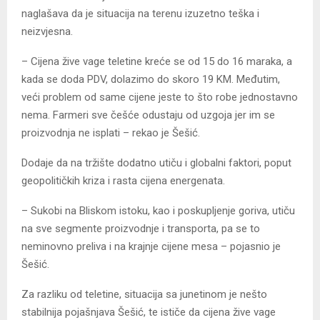
naglašava da je situacija na terenu izuzetno teška i
neizvjesna.
– Cijena žive vage teletine kreće se od 15 do 16 maraka, a
kada se doda PDV, dolazimo do skoro 19 KM. Međutim,
veći problem od same cijene jeste to što robe jednostavno
nema. Farmeri sve češće odustaju od uzgoja jer im se
proizvodnja ne isplati – rekao je Šešić.
Dodaje da na tržište dodatno utiču i globalni faktori, poput
geopolitičkih kriza i rasta cijena energenata.
– Sukobi na Bliskom istoku, kao i poskupljenje goriva, utiču
na sve segmente proizvodnje i transporta, pa se to
neminovno preliva i na krajnje cijene mesa – pojasnio je
Šešić.
Za razliku od teletine, situacija sa junetinom je nešto
stabilnija pojašnjava Šešić, te ističe da cijena žive vage