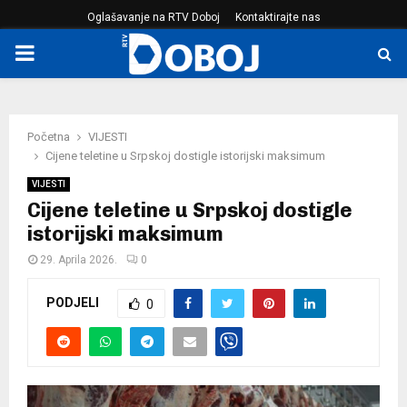
Oglašavanje na RTV Doboj
Kontaktirajte nas
PRIMARY
MENU
Početna
VIJESTI
Cijene teletine u Srpskoj dostigle istorijski maksimum
VIJESTI
Cijene teletine u Srpskoj dostigle
istorijski maksimum
29. Aprila 2026.
0
PODJELI
0