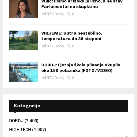
Vulić: Pismo Krišoku je lično, a ne stav
Parlamentarne skupštine
od
RTV Doboj
0
VRIJEME: Sutra nestabilno,
temperatura do 38 stepeni
od
RTV Doboj
0
DOBOJ: Ljetnja škola plivanja okupila
oko 150 polaznika (FOTO/VIDEO)
od
RTV Doboj
0
Kategorije
DOBOJ
(2.400)
HIGH TECH
(1.007)