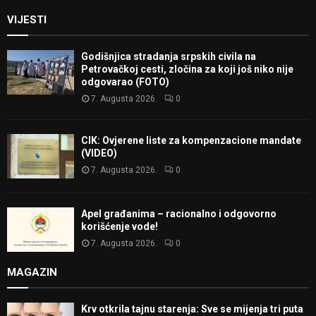
VIJESTI
Godišnjica stradanja srpskih civila na
Petrovačkoj cesti, zločina za koji još niko nije
odgovarao (FOTO)
7. Augusta 2026.
0
CIK: Ovjerene liste za kompenzacione mandate
(VIDEO)
7. Augusta 2026.
0
Apel građanima – racionalno i odgovorno
korišćenje vode!
7. Augusta 2026.
0
MAGAZIN
Krv otkrila tajnu starenja: Sve se mijenja tri puta