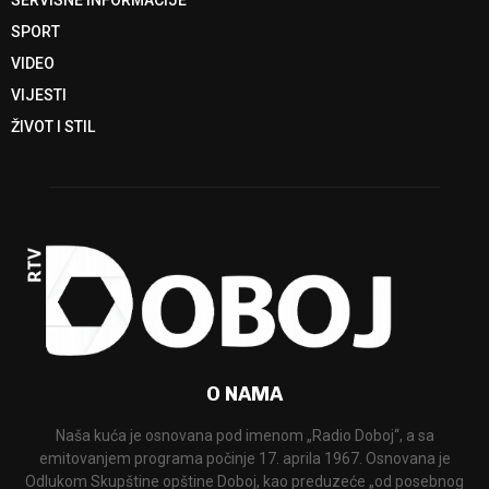
SPORT
VIDEO
VIJESTI
ŽIVOT I STIL
O NAMA
Naša kuća je osnovana pod imenom „Radio Doboj“, a sa
emitovanjem programa počinje 17. aprila 1967. Osnovana je
Odlukom Skupštine opštine Doboj, kao preduzeće „od posebnog