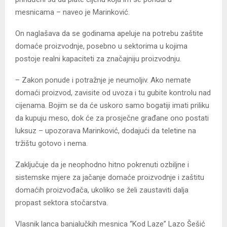
mesnicama – naveo je Marinković.
On naglašava da se godinama apeluje na potrebu zaštite
domaće proizvodnje, posebno u sektorima u kojima
postoje realni kapaciteti za značajniju proizvodnju.
– Zakon ponude i potražnje je neumoljiv. Ako nemate
domaći proizvod, zavisite od uvoza i tu gubite kontrolu nad
cijenama. Bojim se da će uskoro samo bogatiji imati priliku
da kupuju meso, dok će za prosječne građane ono postati
luksuz – upozorava Marinković, dodajući da teletine na
tržištu gotovo i nema.
Zaključuje da je neophodno hitno pokrenuti ozbiljne i
sistemske mjere za jačanje domaće proizvodnje i zaštitu
domaćih proizvođača, ukoliko se želi zaustaviti dalja
propast sektora stočarstva.
Vlasnik lanca banjalučkih mesnica “Kod Laze” Lazo Šešić