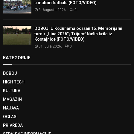
u malom fudbalu (FOTO/VIDEO)
3. Augusta 2026.
0
DOBOJ: U Kožuhama održan 15. Memorijalni
turnir „Ilina 2026“; Trijumf Naših krila iz
Kostajnice (FOTO/VIDEO)
31. Jula 2026.
0
KATEGORIJE
DOBOJ
HIGH TECH
KULTURA
MAGAZIN
NAJAVA
OGLASI
PRIVREDA
SERVISNE INFORMACIJE