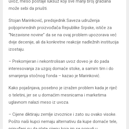
uvoz, meso postaje luksuz koji sve manji broj građana
može sebi da priušti.
Stojan Marinković, predsjednik Saveza udruženja
poljoprivrednih proizvođača Republike Srpske, ističe za
“Nezavisne novine” da se na ovaj problem upozorava već
dvije decenije, ali da konkretne reakcije nadležnih institucija
izostaju.
– Prekomjeran i nekontrolisan uvoz doveo je do pada
interesovanja za uzgoj domaće stoke, a samim tim i do
smanjenja stočnog fonda – kazao je Marinković.
Kako pojašnjava, posebno je izražen problem kada je riječ
o teletini, jer se u domaćim mesnicama i marketima
uglavnom nalazi meso iz uvoza.
– Cijene diktiraju zemlje izvoznice i zato su ovako visoke.
Pošto naši kupci nemaju alternativu da kupe domaće tele,
prinuđeni su da plate cijenu koja im se ponudi u