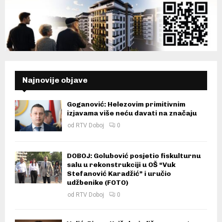
Najnovije objave
Goganović: Helezovim primitivnim
izjavama više neću davati na značaju
od
RTV Doboj
0
DOBOJ: Golubović posjetio fiskulturnu
salu u rekonstrukciji u OŠ “Vuk
Stefanović Karadžić” i uručio
udžbenike (FOTO)
od
RTV Doboj
0