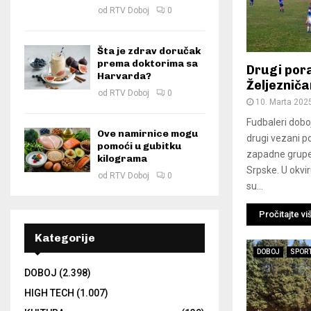
od
RTV Doboj
0
Šta je zdrav doručak
prema doktorima sa
Drugi por
Harvarda?
Željeznič
od
RTV Doboj
0
10. Marta 202
Fudbaleri doboj
Ove namirnice mogu
drugi vezani p
pomoći u gubitku
zapadne grupe
kilograma
Srpske. U okvir
od
RTV Doboj
0
su...
Pročitajte vi
Kategorije
DOBOJ
SPOR
DOBOJ
(2.398)
HIGH TECH
(1.007)