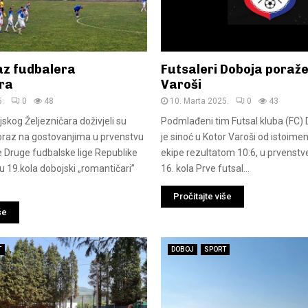
az fudbalera
Futsaleri Doboja poraže
ara
Varoši
5.
0
48
10. Marta 2025.
0
43
skog Željezničara doživjeli su
Podmlađeni tim Futsal kluba (FC)
oraz na gostovanjima u prvenstvu
je sinoć u Kotor Varoši od istoim
 Druge fudbalske lige Republike
ekipe rezultatom 10:6, u prvenst
u 19.kola dobojski „romantičari”
16. kola Prve futsal...
Pročitajte više
še
T
DOBOJ
SPORT