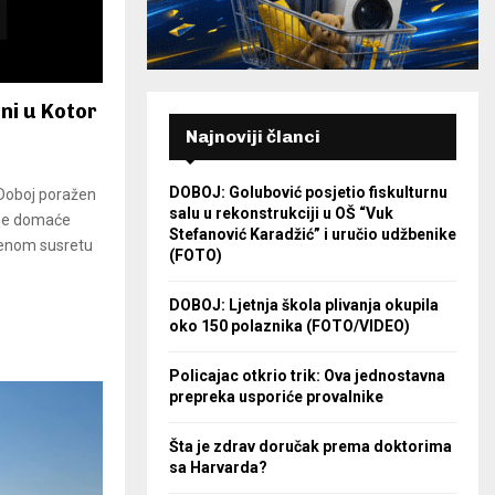
ni u Kotor
Najnoviji članci
DOBOJ: Golubović posjetio fiskulturnu
 Doboj poražen
salu u rekonstrukciji u OŠ “Vuk
ene domaće
Stefanović Karadžić” i uručio udžbenike
venom susretu
(FOTO)
DOBOJ: Ljetnja škola plivanja okupila
oko 150 polaznika (FOTO/VIDEO)
Policajac otkrio trik: Ova jednostavna
prepreka usporiće provalnike
Šta je zdrav doručak prema doktorima
sa Harvarda?