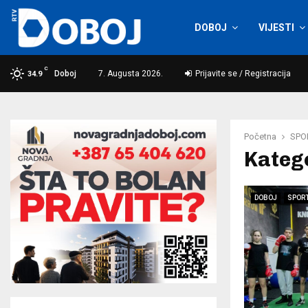
DOBOJ
VIJESTI
C
Doboj
7. Augusta 2026.
Prijavite se / Registracija
34.9
Početna
SPO
Katego
DOBOJ
SPOR