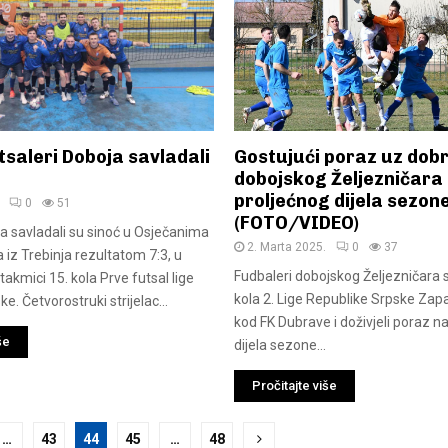
saleri Doboja savladali
Gostujući poraz uz dobr
dobojskog Željezničara
proljećnog dijela sezon
0
51
(FOTO/VIDEO)
ja savladali su sinoć u Osječanima
2. Marta 2025.
0
37
 iz Trebinja rezultatom 7:3, u
Fudbaleri dobojskog Željezničara s
akmici 15. kola Prve futsal lige
kola 2. Lige Republike Srpske Zap
e. Četvorostruki strijelac...
kod FK Dubrave i doživjeli poraz n
še
dijela sezone...
Pročitajte više
…
43
44
45
…
48