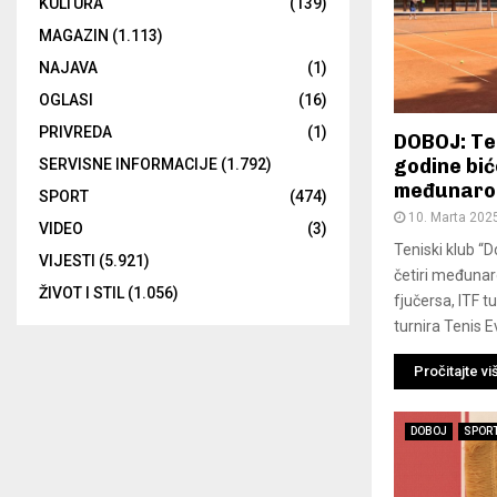
KULTURA
(139)
MAGAZIN
(1.113)
NAJAVA
(1)
OGLASI
(16)
PRIVREDA
(1)
DOBOJ: Ten
godine bić
SERVISNE INFORMACIJE
(1.792)
međunarod
SPORT
(474)
10. Marta 202
VIDEO
(3)
Teniski klub “
VIJESTI
(5.921)
četiri međunar
ŽIVOT I STIL
(1.056)
fjučersa, ITF t
turnira Tenis E
Pročitajte vi
DOBOJ
SPOR