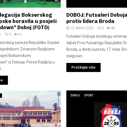
legacija Bokserskog
DOBOJ: Futsaleri Doboj
ske boravila u posjeti
protiv lidera Broda
down” Doboj (FOTO)
13. Marta 2025.
0
48
5.
0
61
Futsaleri Doboja dočekuju večeras
kserskog saveza Republike Srpske
tabeli Prve futsal lige Republike S
edsjednikom Zoranom Rašljićem
Broda, u derbi susretu 17. kola. Bro
posjeti Bokserskom
osigurao...
wn” iz Doboja. Pored Rašljića u
Pročitajte više
...
še
T
DOBOJ
SPORT