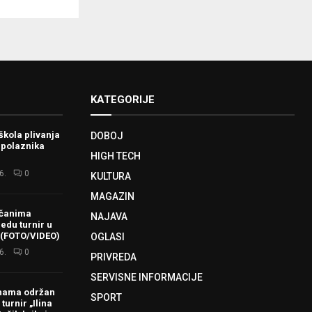
KATEGORIJE
škola plivanja
DOBOJ
 polaznika
HIGH TECH
6.
0
KULTURA
MAGAZIN
ačanima
NAJAVA
redu turnir u
 (FOTO/VIDEO)
OGLASI
6.
0
PRIVREDA
SERVISNE INFORMACIJE
hama održan
SPORT
turnir „Ilina