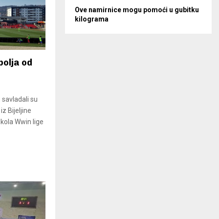
Ove namirnice mogu pomoći u gubitku
kilograma
bolja od
 savladali su
z Bijeljine
 kola Wwin lige