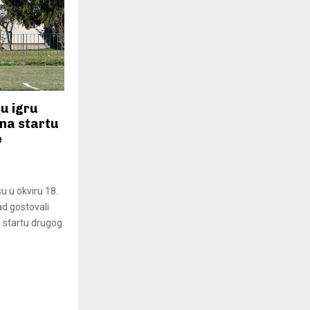
u igru
 na startu
e
u u okviru 18.
ad gostovali
a startu drugog