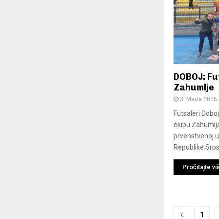
DOBOJ: Fut
Zahumlje
3. Marta 2025.
Futsaleri Dobo
ekipu Zahumlja
prvenstvenoj ut
Republike Srpsk
Pročitajte vi
Posts
1