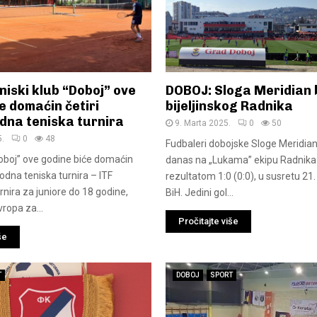
iski klub “Doboj” ove
DOBOJ: Sloga Meridian 
e domaćin četiri
bijeljinskog Radnika
na teniska turnira
9. Marta 2025.
0
50
5.
0
48
Fudbaleri dobojske Sloge Meridian
Doboj” ove godine biće domaćin
danas na „Lukama” ekipu Radnika i
odna teniska turnira – ITF
rezultatom 1:0 (0:0), u susretu 21.
urnira za juniore do 18 godine,
BiH. Jedini gol...
vropa za...
Pročitajte više
še
T
DOBOJ
SPORT