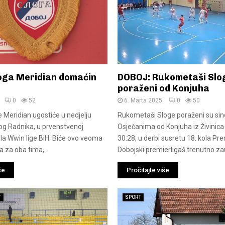
oga Meridian domaćin
DOBOJ: Rukometaši Slo
poraženi od Konjuha
0
52
6. Marta 2025.
0
50
e Meridian ugostiće u nedjelju
Rukometaši Sloge poraženi su sin
kog Radnika, u prvenstvenoj
Osječanima od Konjuha iz Živinic
ola Wwin lige BiH. Biće ovo veoma
30:28, u derbi susretu 18. kola Prem
 za oba tima,...
Dobojski premierligaš trenutno za
še
Pročitajte više
T
SPORT