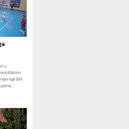
ge
oć u
a rezultatom
ijer lige BiH.
uzima...