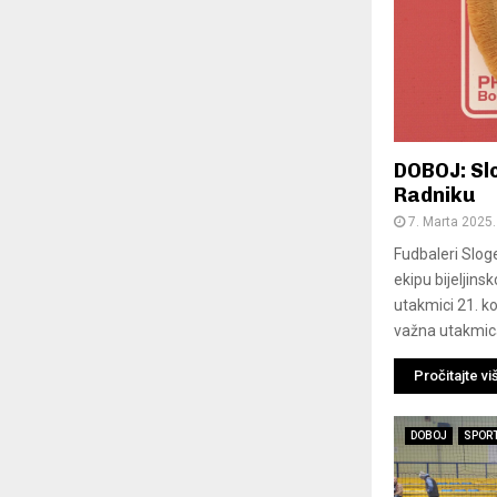
DOBOJ: Sl
Radniku
7. Marta 2025.
Fudbaleri Slog
ekipu bijeljins
utakmici 21. k
važna utakmica
Pročitajte vi
DOBOJ
SPOR