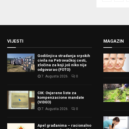
pagina
VIJESTI
MAGAZIN
Godišnjica stradanja srpskih
civila na Petrovačkoj cesti,
zločina za koji još niko nije
odgovarao (FOTO)
7. Augusta 2026.
0
CIK: Ovjerene liste za
kompenzacione mandate
(VIDEO)
7. Augusta 2026.
0
Apel građanima – racionalno