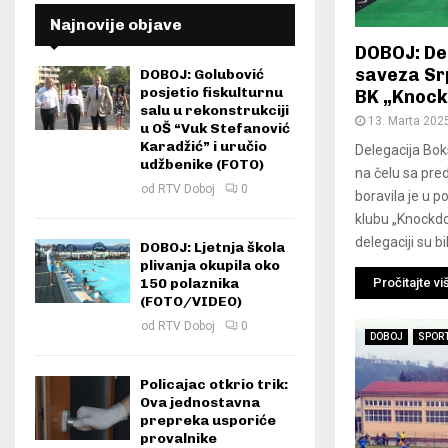
Najnovije objave
DOBOJ: De
saveza Srp
DOBOJ: Golubović
posjetio fiskulturnu
BK „Knock
salu u rekonstrukciji
13. Marta 202
u OŠ “Vuk Stefanović
Karadžić” i uručio
Delegacija Bo
udžbenike (FOTO)
na čelu sa pr
od
RTV Doboj
0
boravila je u 
klubu „Knockdo
delegaciji su bili
DOBOJ: Ljetnja škola
plivanja okupila oko
Pročitajte vi
150 polaznika
(FOTO/VIDEO)
od
RTV Doboj
0
DOBOJ
SPOR
Policajac otkrio trik:
Ova jednostavna
prepreka usporiće
provalnike