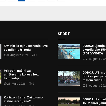
tion
SPORT
Krv otkrila tajnu starenja: Sve
DOBOJ: Ljetnja 
se mijenja tri puta
okupila oko 150
(FOTO/VIDEO)
3. Augusta 2026.
0
7. Augusta 202
Prirodni načini za
DOBOJ: U Trnj
uništavanje korova bez
održan peti po 
hemikalija
malom fudbalu
25. Maja 2026.
0
3. Augusta 202
Kortizol i žene: Zašto smo
DOBOJ: U Kožu
stalno iscrpljene?
15. Memorijalni 