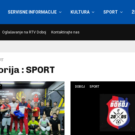
SERVISNE INFORMACIJE
KULTURA
SPORT
Ž
Oglašavanje na RTV Doboj
Kontaktirajte nas
RT
rija : SPORT
T
DOBOJ
SPORT