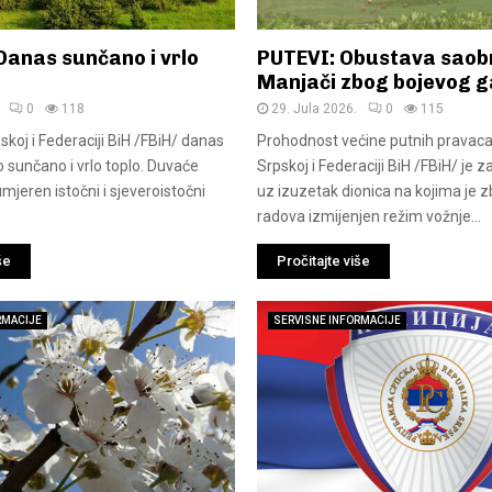
Danas sunčano i vrlo
PUTEVI: Obustava saob
Manjači zbog bojevog 
0
118
29. Jula 2026.
0
115
skoj i Federaciji BiH /FBiH/ danas
Prohodnost većine putnih pravaca
o sunčano i vrlo toplo. Duvaće
Srpskoj i Federaciji BiH /FBiH/ je 
umjeren istočni i sjeveroistočni
uz izuzetak dionica na kojima je 
radova izmijenjen režim vožnje...
še
Pročitajte više
RMACIJE
SERVISNE INFORMACIJE