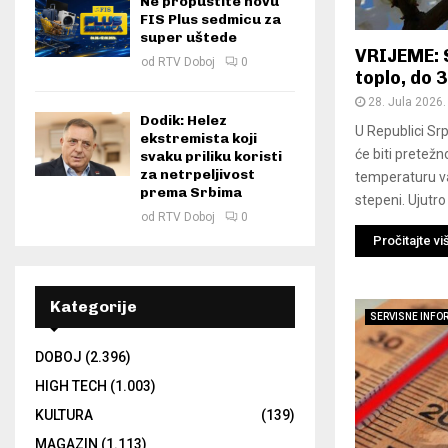
Ne propustite novu
FIS Plus sedmicu za
super uštede
VRIJEME: 
od
RTV Doboj
0
toplo, do 
28. Jula 2026.
Dodik: Helez
U Republici Srp
ekstremista koji
će biti pretežn
svaku priliku koristi
za netrpeljivost
temperaturu v
prema Srbima
stepeni. Ujutro 
od
RTV Doboj
0
Pročitajte vi
Kategorije
SERVISNE INFO
DOBOJ
(2.396)
HIGH TECH
(1.003)
KULTURA
(139)
MAGAZIN
(1.113)