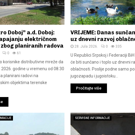
ro Doboj” a.d. Doboj:
VRIJEME: Danas sunčano
napajanju električnom
uz dnevni razvoj oblačn
 zbog planiranih radova
28. Jula 2026.
0
335
0
61
U Republici Srpskoj i Federaciji Bi
korisnike distributivne mreže da
će biti sunčano i toplo uz dnevni r
. 2026. godine u vremenu od 08.30
oblačnosti. Poslije podne samo p
a planirani radovi na
jugozapadu i jugoistoku...
tskim objektima terenske
Pročitajte više
še
RMACIJE
SERVISNE INFORMACIJE