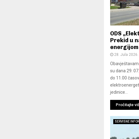
ODS „Elekt
Prekid u 
energijom
28. Jula 2026.
Obavještavamo 
su dana 29. 07
do 11.00 časov
elektroenerge
jedinice...
Pročitajte vi
SERVISNE INFO