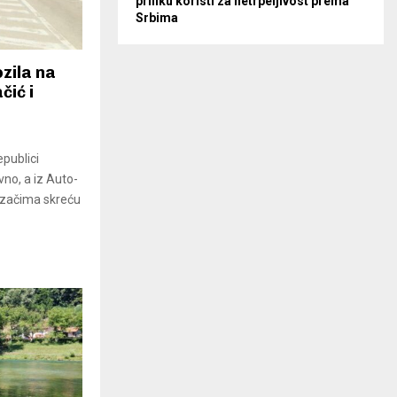
priliku koristi za netrpeljivost prema
Srbima
zila na
čić i
publici
vno, a iz Auto-
ozačima skreću