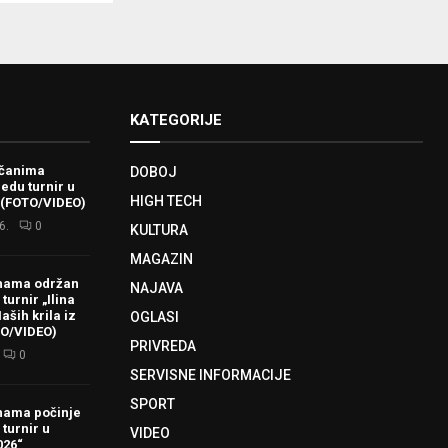
KATEGORIJE
ačanima
DOBOJ
redu turnir u
HIGH TECH
 (FOTO/VIDEO)
6.
0
KULTURA
MAGAZIN
hama održan
NAJAVA
turnir „Ilina
aših krila iz
OGLASI
TO/VIDEO)
PRIVREDA
0
SERVISNE INFORMACIJE
SPORT
hama počinje
 turnir u
VIDEO
026“