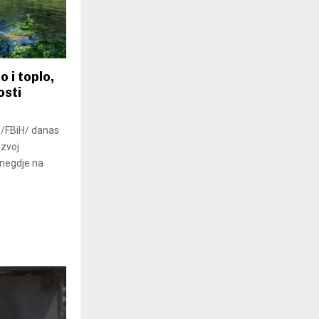
 i toplo,
osti
H /FBiH/ danas
azvoj
onegdje na