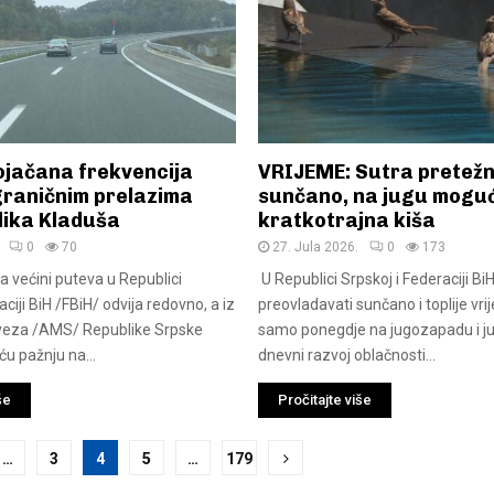
ojačana frekvencija
VRIJEME: Sutra pretež
graničnim prelazima
sunčano, na jugu mogu
elika Kladuša
kratkotrajna kiša
0
70
27. Jula 2026.
0
173
a većini puteva u Republici
U Republici Srpskoj i Federaciji Bi
aciji BiH /FBiH/ odvija redovno, a iz
preovladavati sunčano i toplije vri
eza /AMS/ Republike Srpske
samo ponegdje na jugozapadu i j
u pažnju na...
dnevni razvoj oblačnosti...
še
Pročitajte više
…
3
4
5
…
179