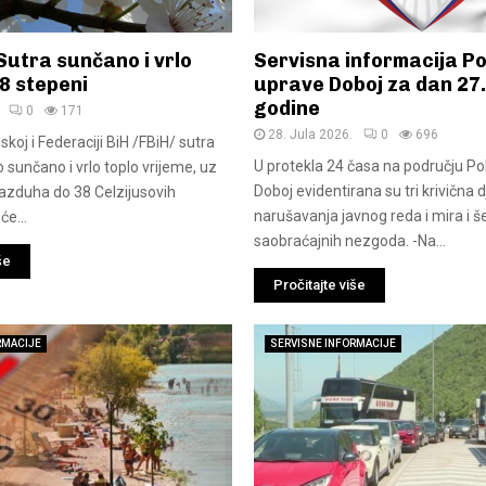
Sutra sunčano i vrlo
Servisna informacija Po
38 stepeni
uprave Doboj za dan 27.
godine
0
171
28. Jula 2026.
0
696
skoj i Federaciji BiH /FBiH/ sutra
U protekla 24 časa na području Pol
o sunčano i vrlo toplo vrijeme, uz
Doboj evidentirana su tri krivična dj
azduha do 38 Celzijusovih
narušavanja javnog reda i mira i š
će...
saobraćajnih nezgoda. -Na...
še
Pročitajte više
RMACIJE
SERVISNE INFORMACIJE