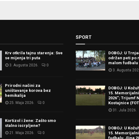
tion
SPORT
Krv otkrila tajnu starenja: Sve
DOBOJ: U Trnj
se mijenja tri puta
održan peti po 
malom fudbalu
3. Augusta 2026.
0
3. Augusta 202
Prirodni načini za
DOBOJ: U Kožu
uništavanje korova bez
15. Memorijalni 
hemikalija
2026“; Trijumf N
25. Maja 2026.
0
Kostajnice (FO
31. Jula 2026.
Kortizol i žene: Zašto smo
stalno iscrpljene?
DOBOJ: U Kožu
21. Maja 2026.
0
15. Memorijalni
fudbalu „Ilina 2