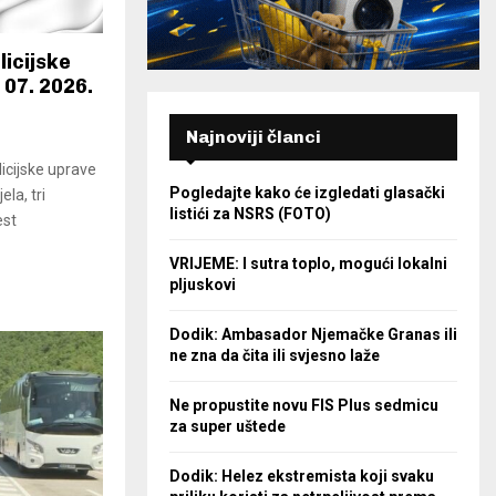
licijske
 07. 2026.
Najnoviji članci
icijske uprave
Pogledajte kako će izgledati glasački
ela, tri
listići za NSRS (FOTO)
est
VRIJEME: I sutra toplo, mogući lokalni
pljuskovi
Dodik: Ambasador Njemačke Granas ili
ne zna da čita ili svjesno laže
Ne propustite novu FIS Plus sedmicu
za super uštede
Dodik: Helez ekstremista koji svaku