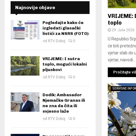
Najnovije objave
VRIJEME: 
toplo
Pogledajte kako će
izgledati glasački
29. Jula 2026.
listići za NSRS (FOTO)
U Republici Srp
od
RTV Doboj
0
će biti pretežn
vjetar slab do 
VRIJEME: I sutra
vjetar, navodi...
toplo, mogući lokalni
pljuskovi
Pročitajte vi
od
RTV Doboj
0
SERVISNE INFO
Dodik: Ambasador
Njemačke Granas ili
ne zna da čita ili
svjesno laže
od
RTV Doboj
0