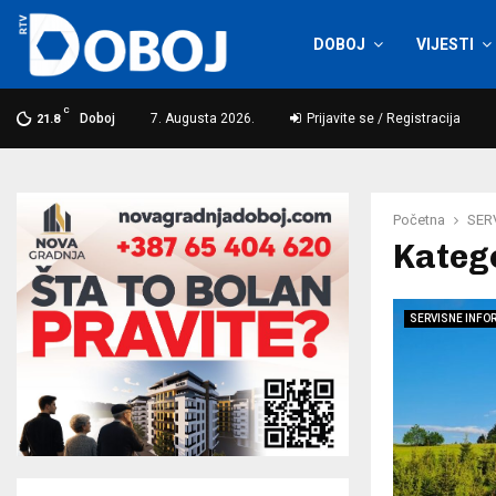
DOBOJ
VIJESTI
C
Doboj
7. Augusta 2026.
Prijavite se / Registracija
21.8
Početna
SER
Kateg
SERVISNE INFO