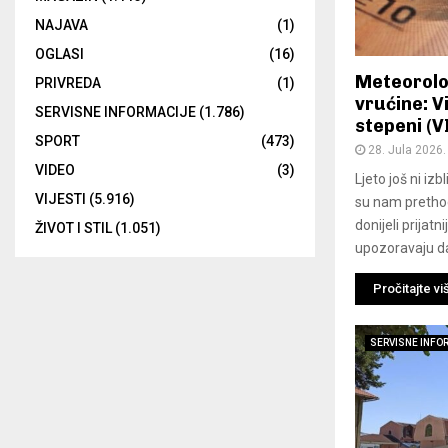
NAJAVA
(1)
OGLASI
(16)
Meteorolo
PRIVREDA
(1)
vrućine: V
SERVISNE INFORMACIJE
(1.786)
stepeni (V
SPORT
(473)
28. Jula 2026.
VIDEO
(3)
Ljeto još ni izb
VIJESTI
(5.916)
su nam prethod
donijeli prijat
ŽIVOT I STIL
(1.051)
upozoravaju da
Pročitajte vi
SERVISNE INFO