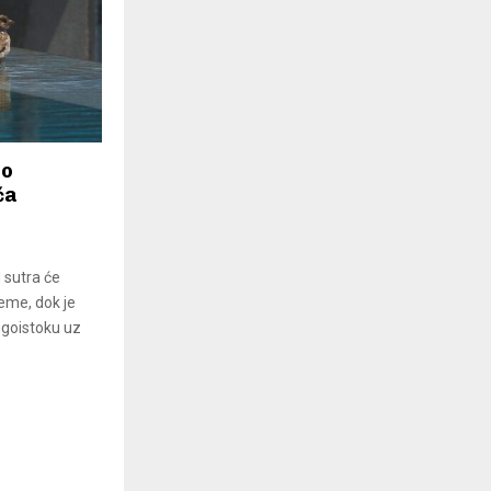
no
ća
H sutra će
jeme, dok je
ugoistoku uz