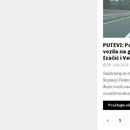
PUTEVI: P
vozila na 
Izačić i V
28. Jula 2026.
Saobraćaj se n
Srpskoj i Feder
Auto-moto sav
vozačima skreć
Pročitajte vi
Posts
1