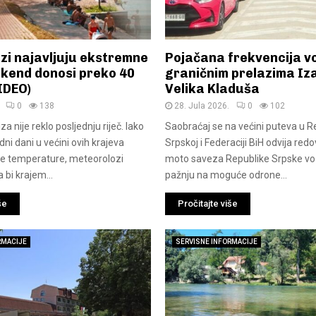
zi najavljuju ekstremne
Pojačana frekvencija vo
ikend donosi preko 40
graničnim prelazima Iza
IDEO)
Velika Kladuša
0
138
28. Jula 2026.
0
102
liza nije reklo posljednju riječ. Iako
Saobraćaj se na većini puteva u Re
ni dani u većini ovih krajeva
Srpskoj i Federaciji BiH odvija redo
nije temperature, meteorolozi
moto saveza Republike Srpske v
 bi krajem...
pažnju na moguće odrone...
še
Pročitajte više
RMACIJE
SERVISNE INFORMACIJE