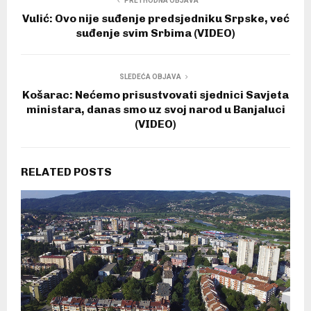
PRETHODNA OBJAVA
Vulić: Ovo nije suđenje predsjedniku Srpske, već
suđenje svim Srbima (VIDEO)
SLEDEĆA OBJAVA
Košarac: Nećemo prisustvovati sjednici Savjeta
ministara, danas smo uz svoj narod u Banjaluci
(VIDEO)
RELATED POSTS