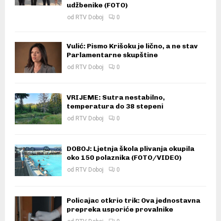
udžbenike (FOTO)
od
RTV Doboj
0
Vulić: Pismo Krišoku je lično, a ne stav
Parlamentarne skupštine
od
RTV Doboj
0
VRIJEME: Sutra nestabilno,
temperatura do 38 stepeni
od
RTV Doboj
0
DOBOJ: Ljetnja škola plivanja okupila
oko 150 polaznika (FOTO/VIDEO)
od
RTV Doboj
0
Policajac otkrio trik: Ova jednostavna
prepreka usporiće provalnike