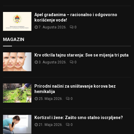
Apel građanima – racionalno i odgovorno
korišćenje vode!
7. Augusta 2026.
0
MAGAZIN
Krv otkrila tajnu starenja: Sve se mijenja tri puta
3. Augusta 2026.
0
Prirodni načini za uništavanje korova bez
hemikalija
25. Maja 2026.
0
Kortizol i žene: Zašto smo stalno iscrpljene?
21. Maja 2026.
0