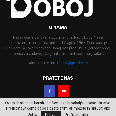
O NAMA
Naša kuća je osnovana pod imenom „Radio Doboj“, a sa
emitovanjem programa počinje 17. aprila 1967. Osnovana je
Odlukom Skupštine opštine Doboj, kao preduzeće „od posebnog
interesa za zadovoljavanje informativnih potreba građana“.
Kontaktirajte nas:
rdoboj@gmail.com
PRATITE NAS
Ova web stranica koristi kolačiće kako bi poboljšala vaše iskustvo.
Pretpostavit ćemo da se slažete s tim, ali možete ih isključiti ako
želite.
Prihvati
Pročitajte više
2026 - RTV Doboj. Sva prava zadržana.