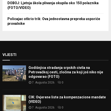
DOBOJ: Ljetnja škola plivanja okupila oko 150 polaznika
(FOTO/VIDEO)
Policajac otkrio trik: Ova jednostavna prepreka usporiće
provalnike
VIJESTI
Godišnjica stradanja srpskih civila na
Petrovačkoj cesti, zločina za koji još niko nije
odgovarao (FOTO)
7. Augusta 2026.
0
CIK: Ovjerene liste za kompenzacione mandate
(VIDEO)
7. Augusta 2026.
0