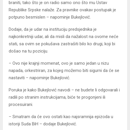
braniti, tako što je on radio samo ono što mu Ustav
Republike Srpske nalaže. Za pravnike ovakav postupak je
potpuno besmislen – napominje Bukejlović.
Dodaje, da je udar na instituciju predsjednika je
najkonkretniji udar, ali da misli da nažalost na ovome neće
stati, sa ovim se pokušava zastrašiti bilo ko drugi, koji bi
došao na tu poziciju.
– Ovo nije krajnji momenat, ovo je samo jedan u nizu
napada, orkestriran, za kojeg možemo biti sigurni da će se
nastaviti – napominje Bukejlović.
Poruka je kako Bukejlović navodi – ne budete li odgovarali i
radili po stranim instrukcijama, biće te progonjeni ili
procesuirani.
– Smatram da će ovo ostati kao najsramnija epizoda u
istoriji Suda BiH – dodaje Bukejlović.