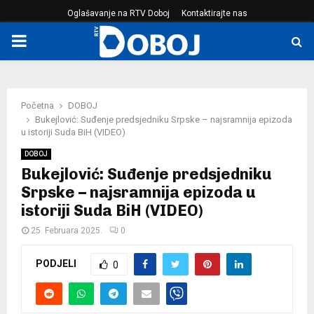
Oglašavanje na RTV Doboj
Kontaktirajte nas
PRIMARY
MENU
Početna
DOBOJ
Bukejlović: Suđenje predsjedniku Srpske – najsramnija epizoda
u istoriji Suda BiH (VIDEO)
DOBOJ
Bukejlović: Suđenje predsjedniku
Srpske – najsramnija epizoda u
istoriji Suda BiH (VIDEO)
25. Februara 2025.
0
PODJELI
0