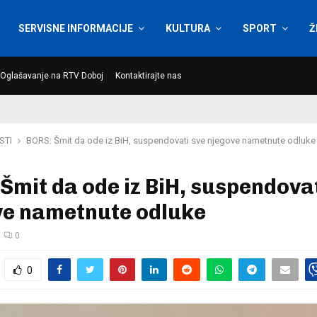
SERVISNE INFORMACIJE
KULTURA
SPORT
Ž
Oglašavanje na RTV Doboj
Kontaktirajte nas
STI
BORS: Šmit da ode iz BiH, suspendovati sve njegove nametnute odluke
Šmit da ode iz BiH, suspendovat
ve nametnute odluke
0
0