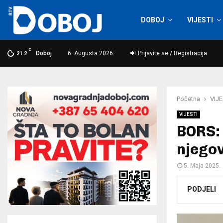
DOBOJ
VIJESTI
C
Doboj
6. Augusta 2026.
Prijavite se / Registracija
21.2
Početna
VIJE
VIJESTI
BORS: 
njego
5. Maja 2025.
PODJELI