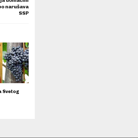
nja domaćim
bo narušava
SSP
a Svetog