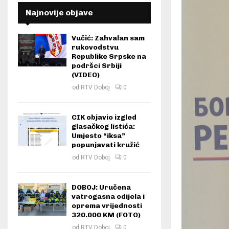
Najnovije objave
Vučić: Zahvalan sam
rukovodstvu
Republike Srpske na
podršci Srbiji
(VIDEO)
od
RTV Doboj
0
CIK objavio izgled
glasačkog listića:
Umjesto “iksa”
popunjavati kružić
od
RTV Doboj
0
DOBOJ: Uručena
vatrogasna odijela i
oprema vrijednosti
320.000 KM (FOTO)
od
RTV Doboj
0