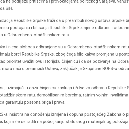
da ne podliježu pritiscima i provokacijama političkog Sarajeva, vanus
uda BiH.
izacija Republike Srpske traži da u preambuli novog ustava Srpske 
jenica postojanja i bitisanja Republike Srpske, njene odbrane i odbra
da u Odbrambeno-otadžbinskom ratu.
ska i njena sloboda odbranjene su u Odbrambeno-otadžbinskom ratu 
 imaju borci Republike Srpske, zbog čega bilo kakva promjena u pos
o prioritet uvažiti ovu istorijsku činjenicu i da se pozivanje na Odb
t mora naći u preambuli Ustava, zaključak je Skupštine BORS-a održan
se, uzimajući u obzir činjenicu zasluga i žrtve za odbranu Republike 
adžbinskom ratu, demobilisanim borcima, ratnim vojnim invalidima
ca garantuju posebna briga i prava.
S-a insistira na donošenju izmjena i dopuna postojećeg Zakona o 
e, kojim će se raditi na poboljšanju statusnog i materijalnog položaj