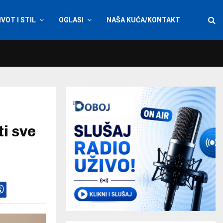
IVOT I STIL
OGLASI
NAŠA KUĆA/KONTAKT
i sve