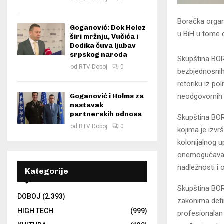
Boračka organi
Goganović: Dok Helez
u BiH u tome 
širi mržnju, Vučića i
Dodika čuva ljubav
srpskog naroda
Skupština BORS
od
RTV Doboj
0
bezbjednosnih 
retoriku iz po
Goganović i Holms za
neodgovornih p
nastavak
partnerskih odnosa
Skupština BORS
od
RTV Doboj
0
kojima je izv
kolonijalnog u
onemogućavanj
nadležnosti i 
Kategorije
Skupština BOR
DOBOJ
(2.393)
zakonima defin
HIGH TECH
(999)
profesionalan 