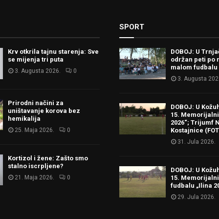
SPORT
Krv otkrila tajnu starenja: Sve
DOBOJ: U Trnj
se mijenja tri puta
održan peti po 
malom fudbalu
3. Augusta 2026.
0
3. Augusta 202
Prirodni načini za
DOBOJ: U Kožu
uništavanje korova bez
15. Memorijalni 
hemikalija
2026“; Trijumf N
25. Maja 2026.
0
Kostajnice (FO
31. Jula 2026.
Kortizol i žene: Zašto smo
stalno iscrpljene?
DOBOJ: U Kožu
21. Maja 2026.
0
15. Memorijalni
fudbalu „Ilina 2
29. Jula 2026.