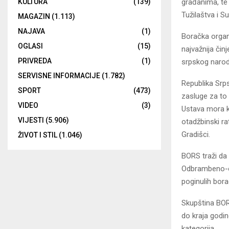
KULTURA
(139)
građanima, te 
Tužilaštva i S
MAGAZIN
(1.113)
NAJAVA
(1)
Boračka organ
OGLASI
(15)
najvažnija čin
PRIVREDA
(1)
srpskog naro
SERVISNE INFORMACIJE
(1.782)
Republika Srp
SPORT
(473)
zasluge za to
VIDEO
(3)
Ustava mora ka
VIJESTI
(5.906)
otadžbinski ra
Gradišci.
ŽIVOT I STIL
(1.046)
BORS traži da 
Odbrambeno-ot
poginulih bora
Skupština BOR
do kraja godin
kategorija.