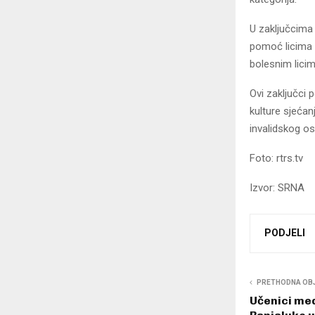
U zaključcima
pomoć licima 
bolesnim licim
Ovi zaključci 
kulture sjećan
invalidskog os
Foto: rtrs.tv
Izvor: SRNA
PODJELI
PRETHODNA OB
Učenici med