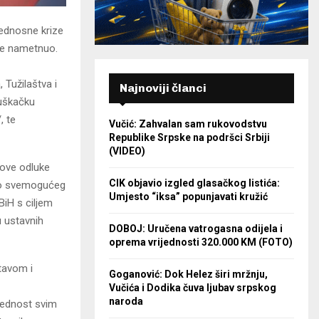
jednosne krize
 je nametnuo.
 Tužilaštva i
Najnoviji članci
huškačku
, te
Vučić: Zahvalan sam rukovodstvu
Republike Srpske na podršci Srbiji
(VIDEO)
gove odluke
CIK objavio izgled glasačkog listića:
kao svemogućeg
Umjesto “iksa” popunjavati kružić
BiH s ciljem
 ustavnih
DOBOJ: Uručena vatrogasna odijela i
oprema vrijednosti 320.000 KM (FOTO)
tavom i
Goganović: Dok Helez širi mržnju,
Vučića i Dodika čuva ljubav srpskog
naroda
bjednost svim