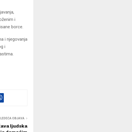
avanja,
oženim i
lisane borce.
ma i njegovanja
g i
lastima.
SLEDEĆA OBJAVA
ava ljudska