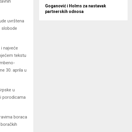
tavnih
Goganović i Holms za nastavak
partnerskih odnosa
bude uvrštena
ne slobode
i najveće
tojećem tekstu
rambeno-
e 30. aprila u
Srpske u
 i porodicama
pravima boraca
a boračkih