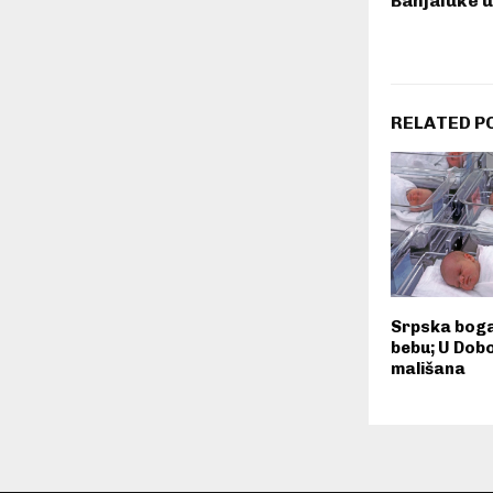
Banjaluke 
RELATED P
Srpska boga
bebu; U Dob
mališana