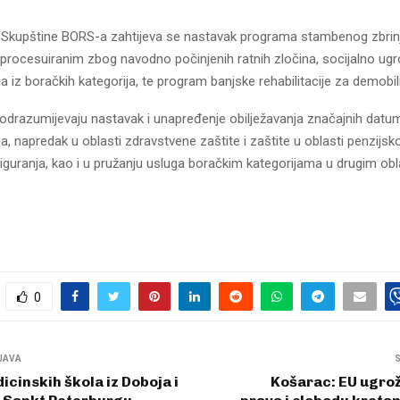
 Skupštine BORS-a zahtijeva se nastavak programa stambenog zbrinj
procesuiranim zbog navodno počinjenih ratnih zločina, socijalno ugr
a iz boračkih kategorija, te program banjske rehabilitacije za demobi
podrazumijevaju nastavak i unapređenje obilježavanja značajnih datu
ja, napredak u oblasti zdravstvene zaštite i zaštite u oblasti penzijsko
iguranja, kao i u pružanju usluga boračkim kategorijama u drugim ob
0
JAVA
icinskih škola iz Doboja i
Košarac: EU ugrož