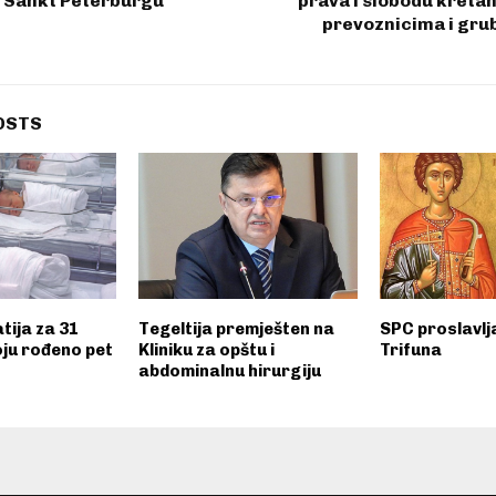
u Sankt Peterburgu
prava i slobodu kreta
prevoznicima i gru
OSTS
tija za 31
Tegeltija premješten na
SPC proslavlj
oju rođeno pet
Kliniku za opštu i
Trifuna
abdominalnu hirurgiju