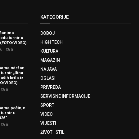
KATEGORIJE
ačanima
DOBOJ
redu turnir u
HIGH TECH
 (FOTO/VIDEO)
6.
0
KULTURA
MAGAZIN
hama održan
NAJAVA
turnir „Ilina
aših krila iz
OGLASI
TO/VIDEO)
PRIVREDA
0
SERVISNE INFORMACIJE
SPORT
hama počinje
 turnir u
VIDEO
026“
VIJESTI
0
ŽIVOT I STIL