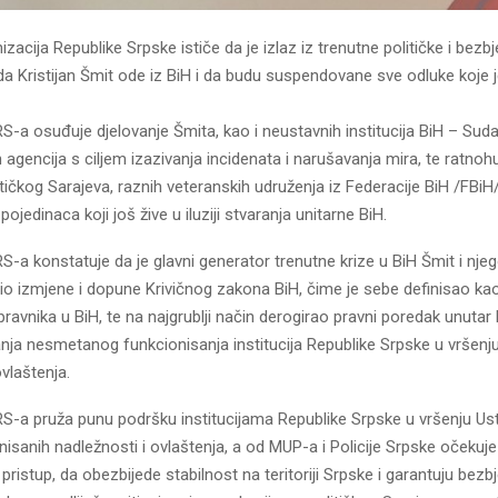
zacija Republike Srpske ističe da je izlaz iz trenutne političke i bezb
da Kristijan Šmit ode iz BiH i da budu suspendovane sve odluke koje
-a osuđuje djelovanje Šmita, kao i neustavnih institucija BiH – Suda,
agencija s ciljem izazivanja incidenata i narušavanja mira, te ratno
litičkog Sarajeva, raznih veteranskih udruženja iz Federacije BiH /FBiH/
ojedinaca koji još žive u iluziji stvaranja unitarne BiH.
-a konstatuje da je glavni generator trenutne krize u BiH Šmit i nje
ršio izmjene i dopune Krivičnog zakona BiH, čime je sebe definisao 
pravnika u BiH, te na najgrublji način derogirao pravni poredak unutar 
a nesmetanog funkcionisanja institucija Republike Srpske u vršenju
ovlaštenja.
S-a pruža punu podršku institucijama Republike Srpske u vršenju Us
isanih nadležnosti i ovlaštenja, a od MUP-a i Policije Srpske očekuje
pristup, da obezbijede stabilnost na teritoriji Srpske i garantuju bez