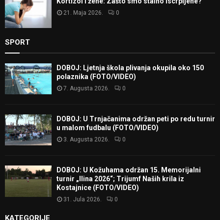
Kortizol i žene: Zašto smo stalno iscrpljene?
21. Maja 2026.
0
SPORT
DOBOJ: Ljetnja škola plivanja okupila oko 150
polaznika (FOTO/VIDEO)
7. Augusta 2026.
0
DOBOJ: U Trnjačanima održan peti po redu turnir
u malom fudbalu (FOTO/VIDEO)
3. Augusta 2026.
0
DOBOJ: U Kožuhama održan 15. Memorijalni
turnir „Ilina 2026“; Trijumf Naših krila iz
Kostajnice (FOTO/VIDEO)
31. Jula 2026.
0
KATEGORIJE