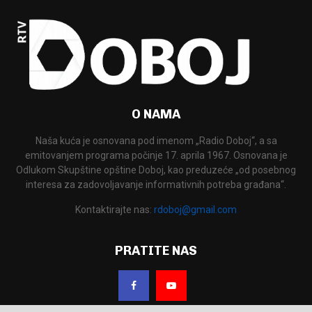
O NAMA
Naša kuća je osnovana pod imenom „Radio Doboj“, a sa
emitovanjem programa počinje 17. aprila 1967. Osnovana je
Odlukom Skupštine opštine Doboj, kao preduzeće „od posebnog
interesa za zadovoljavanje informativnih potreba građana“.
Kontaktirajte nas:
rdoboj@gmail.com
PRATITE NAS