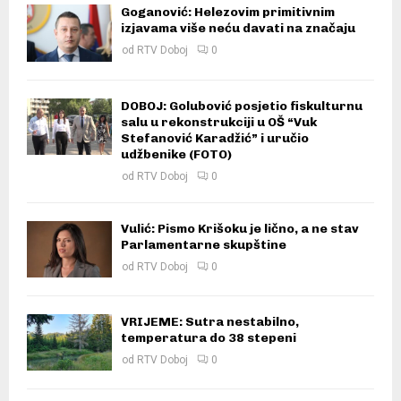
Goganović: Helezovim primitivnim
izjavama više neću davati na značaju
od
RTV Doboj
0
DOBOJ: Golubović posjetio fiskulturnu
salu u rekonstrukciji u OŠ “Vuk
Stefanović Karadžić” i uručio
udžbenike (FOTO)
od
RTV Doboj
0
Vulić: Pismo Krišoku je lično, a ne stav
Parlamentarne skupštine
od
RTV Doboj
0
VRIJEME: Sutra nestabilno,
temperatura do 38 stepeni
od
RTV Doboj
0