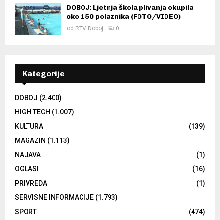
DOBOJ: Ljetnja škola plivanja okupila
oko 150 polaznika (FOTO/VIDEO)
od
RTV Doboj
0
Kategorije
DOBOJ
(2.400)
HIGH TECH
(1.007)
KULTURA
(139)
MAGAZIN
(1.113)
NAJAVA
(1)
OGLASI
(16)
PRIVREDA
(1)
SERVISNE INFORMACIJE
(1.793)
SPORT
(474)