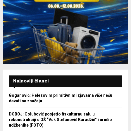
Najnoviji članci
Goganović: Helezovim primitivnim izjavama više neću
davati na značaju
DOBOJ: Golubović posjetio fiskulturnu salu u
rekonstrukciji u OŠ “Vuk Stefanović Karadžić” i uručio
udžbenike (FOTO)