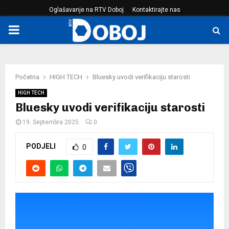
Oglašavanje na RTV Doboj
Kontaktirajte nas
PRIMARY
MENU
Početna
HIGH TECH
Bluesky uvodi verifikaciju starosti
HIGH TECH
Bluesky uvodi verifikaciju starosti
19. Septembra 2025.
0
PODJELI
0