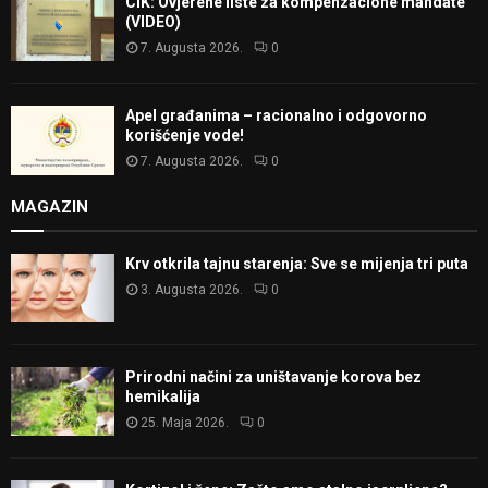
CIK: Ovjerene liste za kompenzacione mandate
(VIDEO)
7. Augusta 2026.
0
Apel građanima – racionalno i odgovorno
korišćenje vode!
7. Augusta 2026.
0
MAGAZIN
Krv otkrila tajnu starenja: Sve se mijenja tri puta
3. Augusta 2026.
0
Prirodni načini za uništavanje korova bez
hemikalija
25. Maja 2026.
0