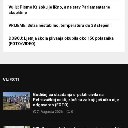
Vulić: Pismo Krišoku je lično, a ne stav Parlamentarne
skupštine
VRIJEME: Sutra nestabilno, temperatura do 38 stepeni
DOBOJ: Ljetnja škola plivanja okupila oko 150 polaznika
(FOTO/VIDEO)
VIJESTI
Godišnjica stradanja srpskih civila na
Petrovačkoj cesti, zločina za koji još niko nije
odgovarao (FOTO)
7. Augusta 2026.
0