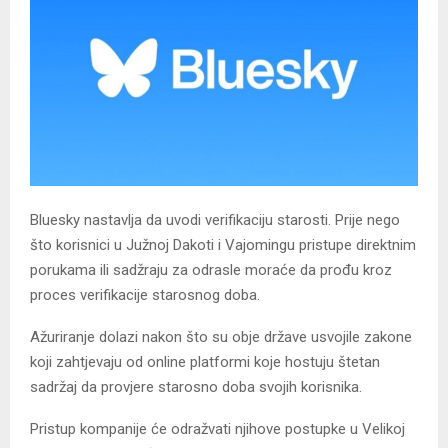
​Bluesky nastavlja da uvodi verifikaciju starosti. Prije nego
što korisnici u Južnoj Dakoti i Vajomingu pristupe direktnim
porukama ili sadžraju za odrasle moraće da prođu kroz
proces verifikacije starosnog doba.
Ažuriranje dolazi nakon što su obje države usvojile zakone
koji zahtjevaju od online platformi koje hostuju štetan
sadržaj da provjere starosno doba svojih korisnika.
Pristup kompanije će odražvati njihove postupke u Velikoj