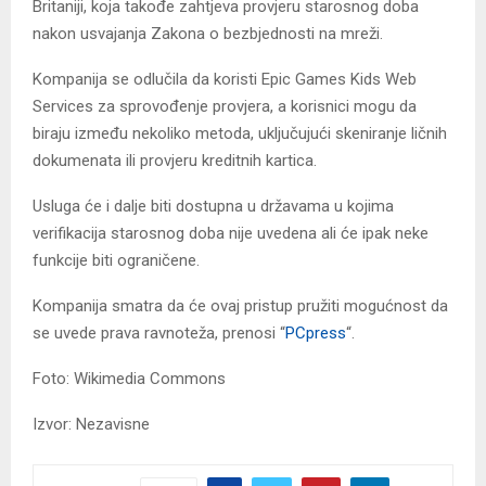
Britaniji, koja takođe zahtjeva provjeru starosnog doba
nakon usvajanja Zakona o bezbjednosti na mreži.
Kompanija se odlučila da koristi Epic Games Kids Web
Services za sprovođenje provjera, a korisnici mogu da
biraju između nekoliko metoda, uključujući skeniranje ličnih
dokumenata ili provjeru kreditnih kartica.
Usluga će i dalje biti dostupna u državama u kojima
verifikacija starosnog doba nije uvedena ali će ipak neke
funkcije biti ograničene.
Kompanija smatra da će ovaj pristup pružiti mogućnost da
se uvede prava ravnoteža, prenosi “
PCpress
“.
Foto: Wikimedia Commons
Izvor: Nezavisne