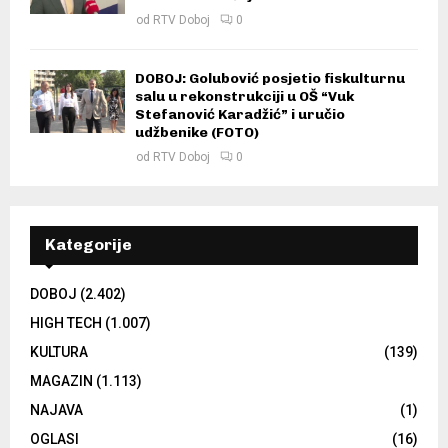
od
RTV Doboj
0
DOBOJ: Golubović posjetio fiskulturnu
salu u rekonstrukciji u OŠ “Vuk
Stefanović Karadžić” i uručio
udžbenike (FOTO)
od
RTV Doboj
0
Kategorije
DOBOJ
(2.402)
HIGH TECH
(1.007)
KULTURA
(139)
MAGAZIN
(1.113)
NAJAVA
(1)
OGLASI
(16)