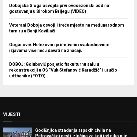
Dobojska Sloga osvojila prvi ovosezonski bod na
gostovanju u Širokom Brijegu (VIDEO)
Veterani Doboja osvojili treće mjesto na međunarodnom
turniru u Banji Koviljači
Goganović: Helezovim primitivnim svakodnevnim
izjavama više neću davati na značaju
DOBOJ: Golubović posjetio fiskulturnu salu u
rekonstrukciji u OŠ “Vuk Stefanović Karadžić” i uručio
udžbenike (FOTO)
VIJESTI
Godišnjica stradanja srpskih civila na
Petrovačkoj cesti, zločina za koji još niko nije