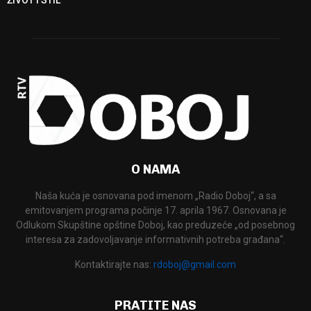
O NAMA
Naša kuća je osnovana pod imenom „Radio Doboj“, a sa
emitovanjem programa počinje 17. aprila 1967. Osnovana je
Odlukom Skupštine opštine Doboj, kao preduzeće „od posebnog
interesa za zadovoljavanje informativnih potreba građana“.
Kontaktirajte nas:
rdoboj@gmail.com
PRATITE NAS