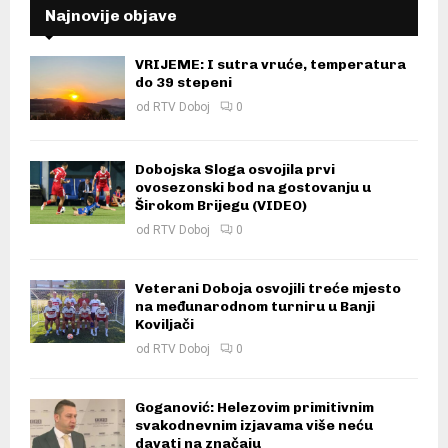
Najnovije objave
VRIJEME: I sutra vruće, temperatura
do 39 stepeni
od
RTV Doboj
0
Dobojska Sloga osvojila prvi
ovosezonski bod na gostovanju u
Širokom Brijegu (VIDEO)
od
RTV Doboj
0
Veterani Doboja osvojili treće mjesto
na međunarodnom turniru u Banji
Koviljači
od
RTV Doboj
0
Goganović: Helezovim primitivnim
svakodnevnim izjavama više neću
davati na značaju