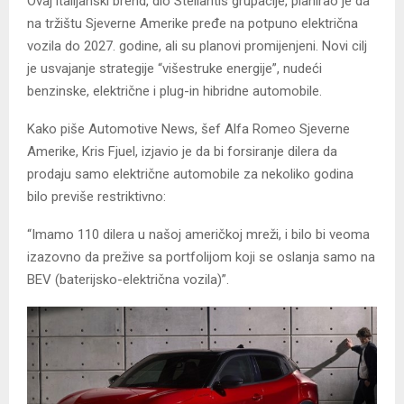
Ovaj italijanski brend, dio Stellantis grupacije, planirao je da
na tržištu Sjeverne Amerike pređe na potpuno električna
vozila do 2027. godine, ali su planovi promijenjeni. Novi cilj
je usvajanje strategije “višestruke energije”, nudeći
benzinske, električne i plug-in hibridne automobile.
Kako piše Automotive News, šef Alfa Romeo Sjeverne
Amerike, Kris Fjuel, izjavio je da bi forsiranje dilera da
prodaju samo električne automobile za nekoliko godina
bilo previše restriktivno:
“Imamo 110 dilera u našoj američkoj mreži, i bilo bi veoma
izazovno da prežive sa portfolijom koji se oslanja samo na
BEV (baterijsko-električna vozila)”.