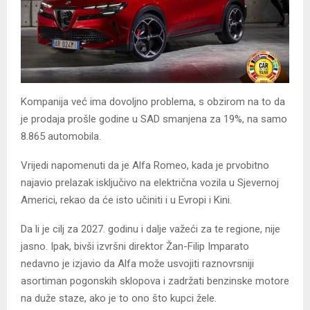
Kompanija već ima dovoljno problema, s obzirom na to da
je prodaja prošle godine u SAD smanjena za 19%, na samo
8.865 automobila.
Vrijedi napomenuti da je Alfa Romeo, kada je prvobitno
najavio prelazak isključivo na električna vozila u Sjevernoj
Americi, rekao da će isto učiniti i u Evropi i Kini.
Da li je cilj za 2027. godinu i dalje važeći za te regione, nije
jasno. Ipak, bivši izvršni direktor Žan-Filip Imparato
nedavno je izjavio da Alfa može usvojiti raznovrsniji
asortiman pogonskih sklopova i zadržati benzinske motore
na duže staze, ako je to ono što kupci žele.