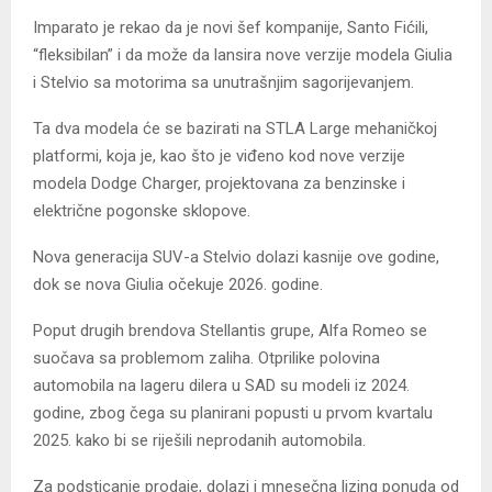
Imparato je rekao da je novi šef kompanije, Santo Fićili,
“fleksibilan” i da može da lansira nove verzije modela Giulia
i Stelvio sa motorima sa unutrašnjim sagorijevanjem.
Ta dva modela će se bazirati na STLA Large mehaničkoj
platformi, koja je, kao što je viđeno kod nove verzije
modela Dodge Charger, projektovana za benzinske i
električne pogonske sklopove.
Nova generacija SUV-a Stelvio dolazi kasnije ove godine,
dok se nova Giulia očekuje 2026. godine.
Poput drugih brendova Stellantis grupe, Alfa Romeo se
suočava sa problemom zaliha. Otprilike polovina
automobila na lageru dilera u SAD su modeli iz 2024.
godine, zbog čega su planirani popusti u prvom kvartalu
2025. kako bi se riješili neprodanih automobila.
Za podsticanje prodaje, dolazi i mnesečna lizing ponuda od