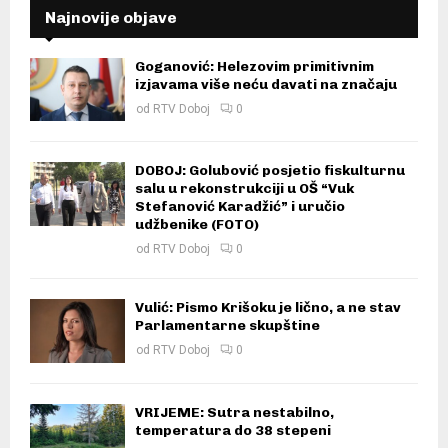
Najnovije objave
Goganović: Helezovim primitivnim
izjavama više neću davati na značaju
od
RTV Doboj
0
DOBOJ: Golubović posjetio fiskulturnu
salu u rekonstrukciji u OŠ “Vuk
Stefanović Karadžić” i uručio
udžbenike (FOTO)
od
RTV Doboj
0
Vulić: Pismo Krišoku je lično, a ne stav
Parlamentarne skupštine
od
RTV Doboj
0
VRIJEME: Sutra nestabilno,
temperatura do 38 stepeni