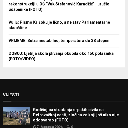
rekonstrukciji u OŠ “Vuk Stefanović Karadžić” i uručio
udžbenike (FOTO)
Vulić: Pismo Krišoku je lično, a ne stav Parlamentarne
skupštine
VRIJEME: Sutra nestabilno, temperatura do 38 stepeni
DOBOJ: Ljetnja škola plivanja okupila oko 150 polaznika
(FOTO/VIDEO)
VIJESTI
Godišnjica stradanja srpskih civila na
Petrovačkoj cesti, zločina za koji još niko nije
odgovarao (FOTO)
7. Augusta 2026.
0