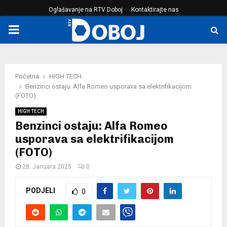
Oglašavanje na RTV Doboj
Kontaktirajte nas
PRIMARY
MENU
Početna
HIGH TECH
Benzinci ostaju: Alfa Romeo usporava sa elektrifikacijom
(FOTO)
HIGH TECH
Benzinci ostaju: Alfa Romeo
usporava sa elektrifikacijom
(FOTO)
28. Januara 2025.
0
PODJELI
0