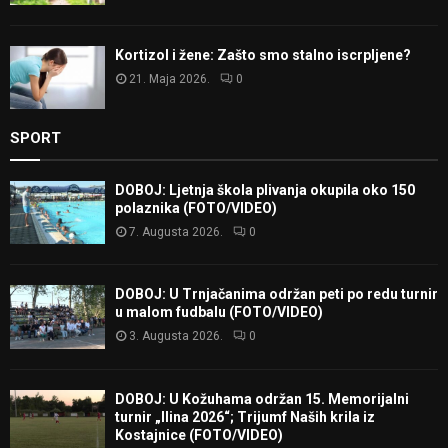
Kortizol i žene: Zašto smo stalno iscrpljene?
21. Maja 2026.
0
SPORT
DOBOJ: Ljetnja škola plivanja okupila oko 150
polaznika (FOTO/VIDEO)
7. Augusta 2026.
0
DOBOJ: U Trnjačanima održan peti po redu turnir
u malom fudbalu (FOTO/VIDEO)
3. Augusta 2026.
0
DOBOJ: U Kožuhama održan 15. Memorijalni
turnir „Ilina 2026“; Trijumf Naših krila iz
Kostajnice (FOTO/VIDEO)