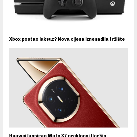
Xbox postao luksuz? Nova cijena iznenadila tržište
Huawei lansirao Mate X7 preklopni flegšip