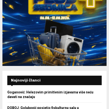
Najnoviji članci
Goganović: Helezovim primitivnim izjavama više neću
davati na značaju
DOBOJ: Golubović posjetio fiskulturnu salu u