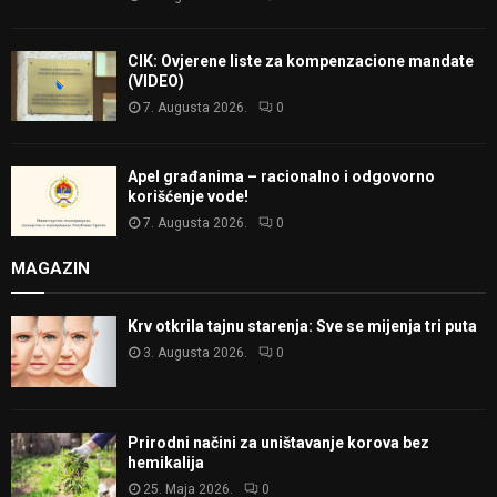
CIK: Ovjerene liste za kompenzacione mandate
(VIDEO)
7. Augusta 2026.
0
Apel građanima – racionalno i odgovorno
korišćenje vode!
7. Augusta 2026.
0
MAGAZIN
Krv otkrila tajnu starenja: Sve se mijenja tri puta
3. Augusta 2026.
0
Prirodni načini za uništavanje korova bez
hemikalija
25. Maja 2026.
0