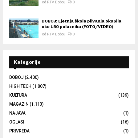
od
RTV Doboj
0
DOBOJ: Ljetnja škola plivanja okupila
oko 150 polaznika (FOTO/VIDEO)
od
RTV Doboj
0
Kategorije
DOBOJ
(2.400)
HIGH TECH
(1.007)
KULTURA
(139)
MAGAZIN
(1.113)
NAJAVA
(1)
OGLASI
(16)
PRIVREDA
(1)