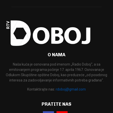
O NAMA
Naša kuća je osnovana pod imenom „Radio Doboj“, a sa
emitovanjem programa počinje 17. aprila 1967. Osnovana je
Odlukom Skupštine opštine Doboj, kao preduzeće „od posebnog
interesa za zadovoljavanje informativnih potreba građana“.
Kontaktirajte nas:
rdoboj@gmail.com
PRATITE NAS