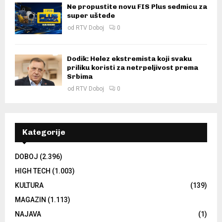
Ne propustite novu FIS Plus sedmicu za
super uštede
od
RTV Doboj
0
Dodik: Helez ekstremista koji svaku
priliku koristi za netrpeljivost prema
Srbima
od
RTV Doboj
0
Kategorije
DOBOJ
(2.396)
HIGH TECH
(1.003)
KULTURA
(139)
MAGAZIN
(1.113)
NAJAVA
(1)