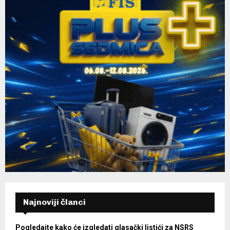
Najnoviji članci
Pogledajte kako će izgledati glasački listići za NSRS