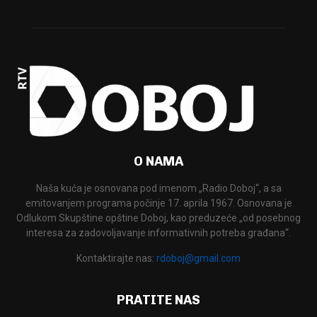
O NAMA
Naša kuća je osnovana pod imenom „Radio Doboj“, a sa
emitovanjem programa počinje 17. aprila 1967. Osnovana je
Odlukom Skupštine opštine Doboj, kao preduzeće „od posebnog
interesa za zadovoljavanje informativnih potreba građana“.
Kontaktirajte nas:
rdoboj@gmail.com
PRATITE NAS