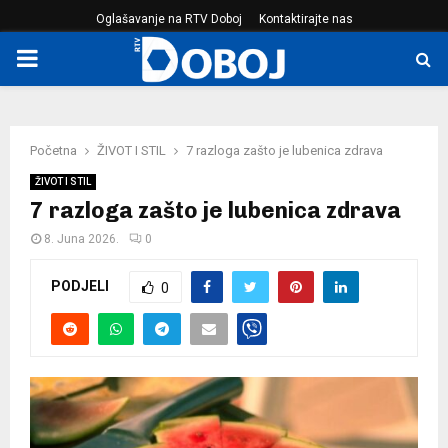
Oglašavanje na RTV Doboj
Kontaktirajte nas
PRIMARY
MENU
Početna
ŽIVOT I STIL
7 razloga zašto je lubenica zdrava
ŽIVOT I STIL
7 razloga zašto je lubenica zdrava
8. Juna 2026.
0
PODJELI
0