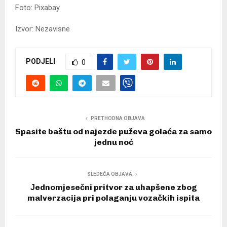
Foto: Pixabay
Izvor: Nezavisne
PODJELI
0
PRETHODNA OBJAVA
Spasite baštu od najezde puževa golaća za samo
jednu noć
SLEDEĆA OBJAVA
Јednomjesečni pritvor za uhapšene zbog
malverzacija pri polaganju vozačkih ispita