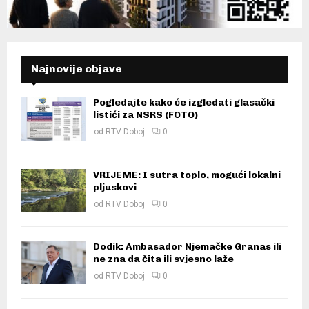
Najnovije objave
Pogledajte kako će izgledati glasački
listići za NSRS (FOTO)
od
RTV Doboj
0
VRIJEME: I sutra toplo, mogući lokalni
pljuskovi
od
RTV Doboj
0
Dodik: Ambasador Njemačke Granas ili
ne zna da čita ili svjesno laže
od
RTV Doboj
0