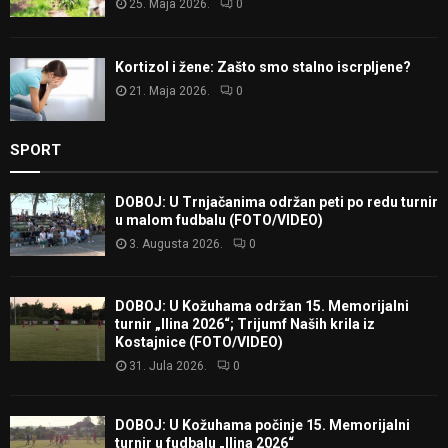
25. Maja 2026.
0
Kortizol i žene: Zašto smo stalno iscrpljene?
21. Maja 2026.
0
SPORT
DOBOJ: U Trnjačanima održan peti po redu turnir
u malom fudbalu (FOTO/VIDEO)
3. Augusta 2026.
0
DOBOJ: U Kožuhama održan 15. Memorijalni
turnir „Ilina 2026“; Trijumf Naših krila iz
Kostajnice (FOTO/VIDEO)
31. Jula 2026.
0
DOBOJ: U Kožuhama počinje 15. Memorijalni
turnir u fudbalu „Ilina 2026“