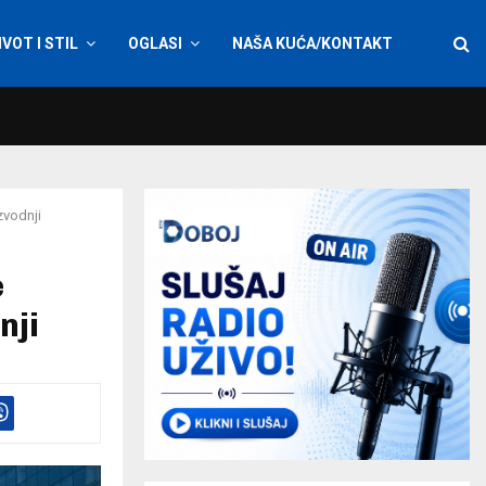
IVOT I STIL
OGLASI
NAŠA KUĆA/KONTAKT
zvodnji
e
nji