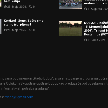
hemikalija
malom fudbalu
25. Maja 2026.
0
3. Augusta 202
Kortizol i žene: Zašto smo
DOBOJ: U Kožu
stalno iscrpljene?
15. Memorijalni 
21. Maja 2026.
0
2026“; Trijumf N
Kostajnice (FO
31. Jula 2026.
snovana pod imenom „Radio Doboj“, a sa emitovanjem programa počinje 
 je Odlukom Skupštine opštine Doboj, kao preduzeće „od posebnog int
 informativnih potreba građana“.
as:
rdoboj@gmail.com