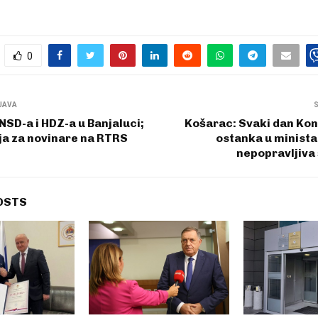
0
JAVA
SD-a i HDZ-a u Banjaluci;
Košarac: Svaki dan Ko
ja za novinare na RTRS
ostanka u ministar
nepopravljiva 
OSTS