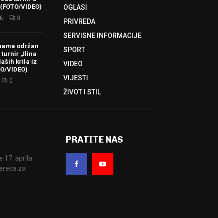
 (FOTO/VIDEO)
OGLASI
6.
0
PRIVREDA
SERVISNE INFORMACIJE
hama održan
SPORT
turnir „Ilina
aših krila iz
VIDEO
TO/VIDEO)
VIJESTI
0
ŽIVOT I STIL
PRATITE NAS
17. aprila
eresa za