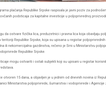
rarna plaćanja Republike Srpske raspisala je javni poziv za podnošen
včanih podsticaja za kapitalne investicije u poljoprivrednoj proizvodn
 da ostvare fizička lica, preduzetnici i pravna lica koja obavljaju pol
 teritoriji Republike Srpske, koja su upisana u registar poljoprivredni
na ili nekomercijalna gazdinstva, rečeno je Srni u Ministarstvu poljop
odoprivrede Republike Srpske.
caje mogu ostvariti i ostali subjekti koji su upisani u registar korisn
redstava.
će otvoren 15 dana, a objavljen je u jednim od dnevnih novina iz Repub
ranici Ministarstva poljoprivrede, šumarstva i vodoprivrede i Agencije