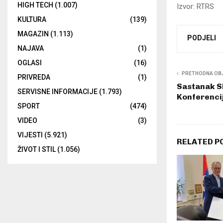
HIGH TECH
(1.007)
Izvor: RTRS
KULTURA
(139)
MAGAZIN
(1.113)
PODJELI
NAJAVA
(1)
OGLASI
(16)
PRETHODNA OB
PRIVREDA
(1)
Sastanak SN
SERVISNE INFORMACIJE
(1.793)
Konferenci
SPORT
(474)
VIDEO
(3)
VIJESTI
(5.921)
RELATED P
ŽIVOT I STIL
(1.056)