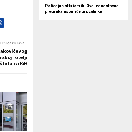
Policajac otkrio trik: Ova jednostavna
prepreka usporiće provalnike
SLEDEĆA OBJAVA
nakovićevog
skoj fotelji
šteta za BiH