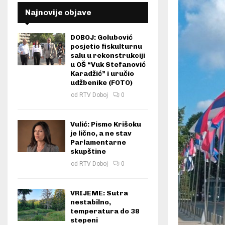
Najnovije objave
DOBOJ: Golubović
posjetio fiskulturnu
salu u rekonstrukciji
u OŠ “Vuk Stefanović
Karadžić” i uručio
udžbenike (FOTO)
od
RTV Doboj
0
Vulić: Pismo Krišoku
je lično, a ne stav
Parlamentarne
skupštine
od
RTV Doboj
0
VRIJEME: Sutra
nestabilno,
temperatura do 38
stepeni