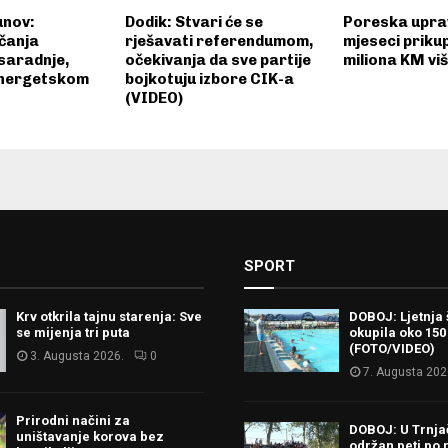
unov:
Dodik: Stvari će se
Poreska upra
čanja
rješavati referendumom,
mjeseci prikup
saradnje,
očekivanja da sve partije
miliona KM vi
energetskom
bojkotuju izbore CIK-a
(VIDEO)
SPORT
Krv otkrila tajnu starenja: Sve
DOBOJ: Ljetnja 
se mijenja tri puta
okupila oko 150
(FOTO/VIDEO)
3. Augusta 2026.
0
7. Augusta 202
Prirodni načini za
DOBOJ: U Trnj
uništavanje korova bez
održan peti po 