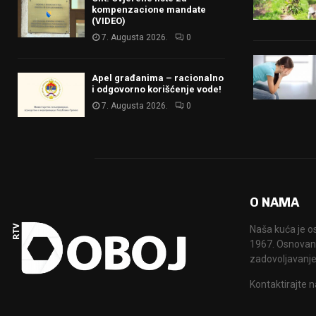
kompenzacione mandate
(VIDEO)
7. Augusta 2026.
0
Apel građanima – racionalno
i odgovorno korišćenje vode!
7. Augusta 2026.
0
O NAMA
Naša kuća je o
1967. Osnovana
zadovoljavanje
Kontaktirajte n