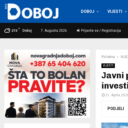
DOBOJ
VIJESTI
C
Doboj
7. Augusta 2026.
Prijavite se / Registracija
27.5
Početna
VIJE
VIJESTI
Јavni 
invest
21. Aprila 202
PODJELI