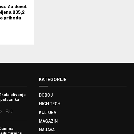
va: Za devet
ljena 235,2
še prihoda
KATEGORIJE
škola plivanja
DOBOJ
 polaznika
HIGH TECH
6.
0
KULTURA
MAGAZIN
ačanima
NAJAVA
redu turnir u