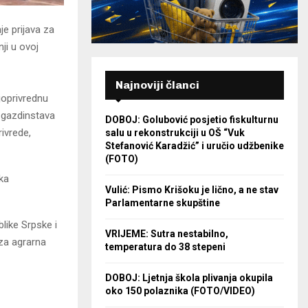
je prijava za
ji u ovoj
Najnoviji članci
joprivrednu
h gazdinstava
DOBOJ: Golubović posjetio fiskulturnu
rivrede,
salu u rekonstrukciji u OŠ “Vuk
Stefanović Karadžić” i uručio udžbenike
(FOTO)
ika
Vulić: Pismo Krišoku je lično, a ne stav
Parlamentarne skupštine
like Srpske i
VRIJEME: Sutra nestabilno,
 za agrarna
temperatura do 38 stepeni
DOBOJ: Ljetnja škola plivanja okupila
oko 150 polaznika (FOTO/VIDEO)