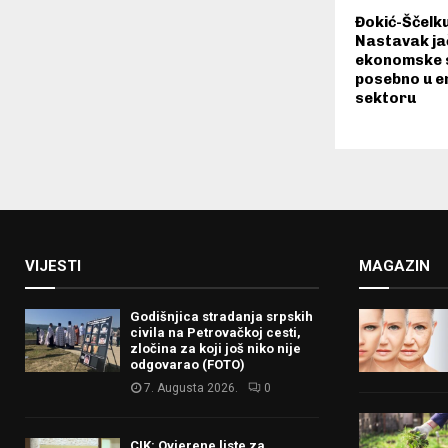
Đokić-Ščelk
Nastavak ja
ekonomske 
posebno u 
sektoru
VIJESTI
MAGAZIN
Godišnjica stradanja srpskih
civila na Petrovačkoj cesti,
zločina za koji još niko nije
odgovarao (FOTO)
7. Augusta 2026.
0
CIK: Ovjerene liste za