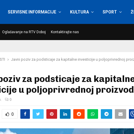
SERVISNE INFORMACIJE
KULTURA
SPORT
Ž
Oglašavanje na RTV Doboj
Kontaktirajte nas
STI
Јavni poziv za podsticaje za kapitalne investicije u poljoprivrednoj proi
poziv za podsticaje za kapitaln
icije u poljoprivrednoj proizvod
6.
0
0