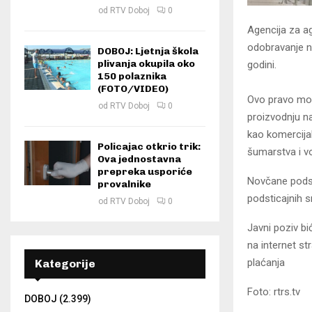
od
RTV Doboj
0
Agencija za ag
odobravanje no
DOBOJ: Ljetnja škola
plivanja okupila oko
godini.
150 polaznika
(FOTO/VIDEO)
Ovo pravo mogu
od
RTV Doboj
0
proizvodnju na
kao komercijal
Policajac otkrio trik:
šumarstva i v
Ova jednostavna
prepreka usporiće
Novčane podsti
provalnike
podsticajnih s
od
RTV Doboj
0
Јavni poziv bi
na internet st
plaćanja
Kategorije
Foto: rtrs.tv
DOBOJ
(2.399)