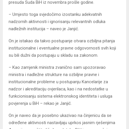
presuda Suda BiH iz novembra prošle godine.
– Umjesto toga svjedočimo izostanku adekvatnih
nadzornih aktivnosti i ignorisanju relevantnih odluka
nadležnih institucija – naveo je Јanjić.
On je istakao da takvo postupanje otvara ozbiljna pitanja
institucionalne i eventualne pravne odgovornosti svih koji
su bili dužni da postupaju u skladu sa zakonom.
– Kao zamjenik ministra zvanično sam upozoravao
ministra i nadležne strukture na ozbiljne pravne i
institucionalne probleme u postupanju Kancelarije za
nadzor i akreditaciju ovjerilaca, kao i na nedostatke u
funkcionisanju sistema elektronskog identiteta i usluga
povjerenja u BiH – rekao je Јanjić.
On je naveo da je posebno ukazivao na činjenicu da se
određene aktivnosti nastavljaju uprkos jasnim rješenjima