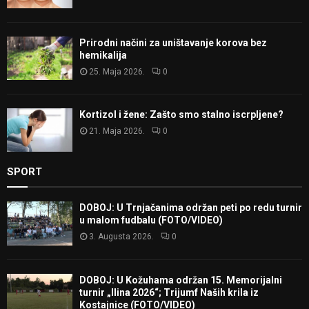
Prirodni načini za uništavanje korova bez
hemikalija
25. Maja 2026.
0
Kortizol i žene: Zašto smo stalno iscrpljene?
21. Maja 2026.
0
SPORT
DOBOJ: U Trnjačanima održan peti po redu turnir
u malom fudbalu (FOTO/VIDEO)
3. Augusta 2026.
0
DOBOJ: U Kožuhama održan 15. Memorijalni
turnir „Ilina 2026“; Trijumf Naših krila iz
Kostajnice (FOTO/VIDEO)