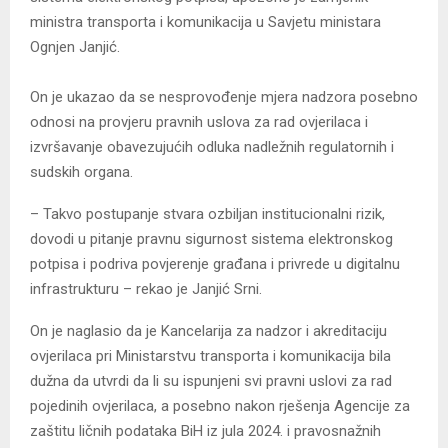
ministra transporta i komunikacija u Savjetu ministara
Ognjen Јanjić.
On je ukazao da se nesprovođenje mjera nadzora posebno
odnosi na provjeru pravnih uslova za rad ovjerilaca i
izvršavanje obavezujućih odluka nadležnih regulatornih i
sudskih organa.
– Takvo postupanje stvara ozbiljan institucionalni rizik,
dovodi u pitanje pravnu sigurnost sistema elektronskog
potpisa i podriva povjerenje građana i privrede u digitalnu
infrastrukturu – rekao je Јanjić Srni.
On je naglasio da je Kancelarija za nadzor i akreditaciju
ovjerilaca pri Ministarstvu transporta i komunikacija bila
dužna da utvrdi da li su ispunjeni svi pravni uslovi za rad
pojedinih ovjerilaca, a posebno nakon rješenja Agencije za
zaštitu ličnih podataka BiH iz jula 2024. i pravosnažnih