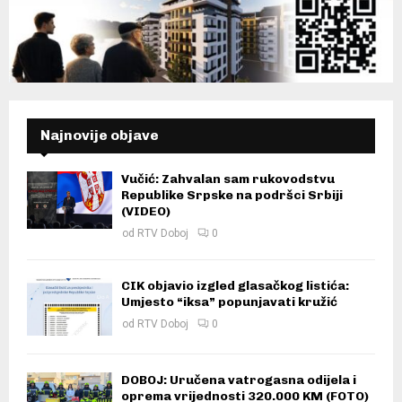
Najnovije objave
Vučić: Zahvalan sam rukovodstvu
Republike Srpske na podršci Srbiji
(VIDEO)
od
RTV Doboj
0
CIK objavio izgled glasačkog listića:
Umjesto “iksa” popunjavati kružić
od
RTV Doboj
0
DOBOJ: Uručena vatrogasna odijela i
oprema vrijednosti 320.000 KM (FOTO)