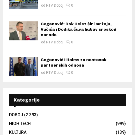
od
RTV Doboj
0
Goganović: Dok Helez širi mržnju,
Vučića i Dodika čuva ljubav srpskog
naroda
od
RTV Doboj
0
Goganović i Holms za nastavak
partnerskih odnosa
od
RTV Doboj
0
Kategorije
DOBOJ
(2.393)
HIGH TECH
(999)
KULTURA
(139)