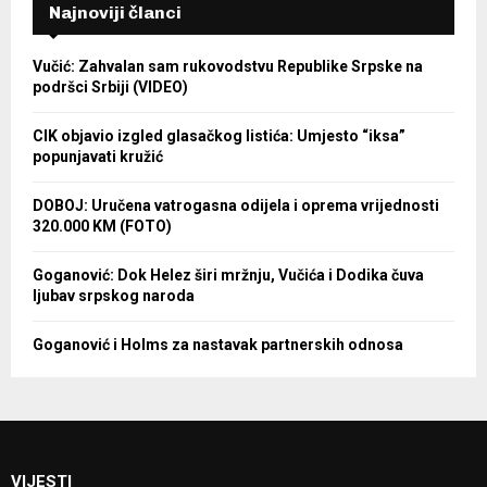
Najnoviji članci
Vučić: Zahvalan sam rukovodstvu Republike Srpske na
podršci Srbiji (VIDEO)
CIK objavio izgled glasačkog listića: Umjesto “iksa”
popunjavati kružić
DOBOJ: Uručena vatrogasna odijela i oprema vrijednosti
320.000 KM (FOTO)
Goganović: Dok Helez širi mržnju, Vučića i Dodika čuva
ljubav srpskog naroda
Goganović i Holms za nastavak partnerskih odnosa
VIJESTI