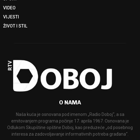
VIDEO
VIJESTI
ŽIVOT I STIL
O NAMA
Naša kuća je osnovana pod imenom „Radio Doboj“, a sa
emitovanjem programa počinje 17. aprila 1967. Osnovana je
Odlukom Skupštine opštine Doboj, kao preduzeće „od posebnog
interesa za zadovoljavanje informativnih potreba građana“.