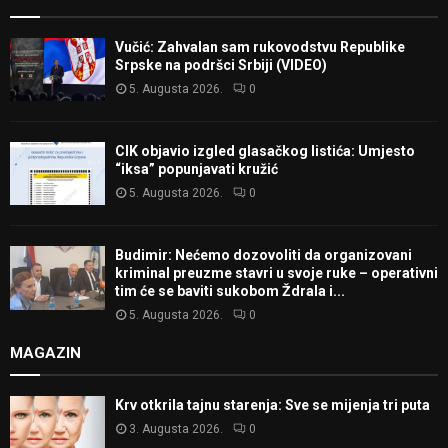
Vučić: Zahvalan sam rukovodstvu Republike
Srpske na podršci Srbiji (VIDEO)
5. Augusta 2026.
0
CIK objavio izgled glasačkog listića: Umjesto
“iksa” popunjavati kružić
5. Augusta 2026.
0
Budimir: Nećemo dozovoliti da organizovani
kriminal preuzme stavri u svoje ruke – operativni
tim će se baviti sukobom Ždrala i...
5. Augusta 2026.
0
MAGAZIN
Krv otkrila tajnu starenja: Sve se mijenja tri puta
3. Augusta 2026.
0