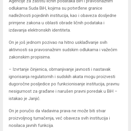
Agencije za zaštitu ličnih podataka BiH i pravosnažnim
odlukama Suda BiH, kojima su potvrđene granice
nadležnosti pojedinih institucija, kao i obaveza dosljedne
primjene zakona u oblasti obrade ličnih podataka i
izdavanja elektronskih identiteta.
On je još jednom pozivao na hitno usklađivanje svih
aktivnosti sa pravosnažnim sudskim odlukama i važećim
zakonskim propisima.
– Izvrtanje činjenica, obmanjivanje javnosti i nastavak
ignorisanja regulatornih i sudskih akata mogu proizvesti
dugoročne posljedice po funkcionisanje institucija, pravnu
nesigurnost za građane i narušen pravni poredak u BiH –
istakao je Јanjić.
On je poručio da vladavina prava ne može biti stvar
proizvoljnog tumačenja, već obaveza svih institucija i
nosilaca javnih funkcija.