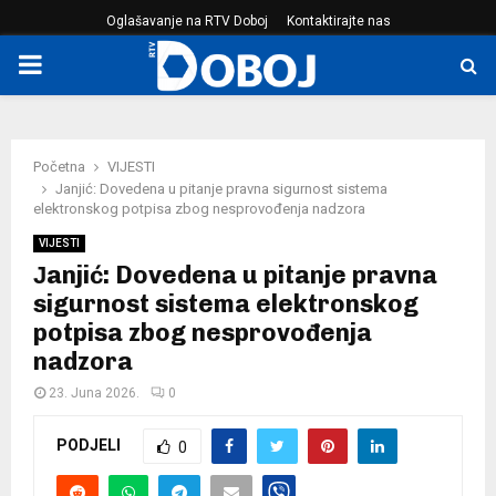
Oglašavanje na RTV Doboj
Kontaktirajte nas
PRIMARY
MENU
Početna
VIJESTI
Јanjić: Dovedena u pitanje pravna sigurnost sistema
elektronskog potpisa zbog nesprovođenja nadzora
VIJESTI
Јanjić: Dovedena u pitanje pravna
sigurnost sistema elektronskog
potpisa zbog nesprovođenja
nadzora
23. Juna 2026.
0
PODJELI
0